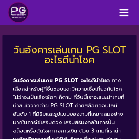
วันอังคารเล่นเกม PG SLOT
อะไรดีนำโชค
วันอังคารเล่นเกม PG SLOT อะไรดีนำโชค
ทาง
เลือกสำหรับผู้ที่ชื่นชอบและมีความเชื่อเกี่ยวกับโชค
ไม่ว่าจะเป็นเรื่องใดๆ ก็ตาม ที่วันนี้เราจะแนะนำเกมที่
น่าสนใจจากค่าย PG SLOT ค่ายสล็อตออนไลน์
อันดับ 1 ที่มีธีมและรูปแบบของเกมที่เหมาะสมอย่าง
มากในการใช้เสริมดวง เสริมสิริมงคลในการปั่น
สล็อตหรือลุ้นโชคทางการเงิน ด้วย 3 เกมที่เรานำ