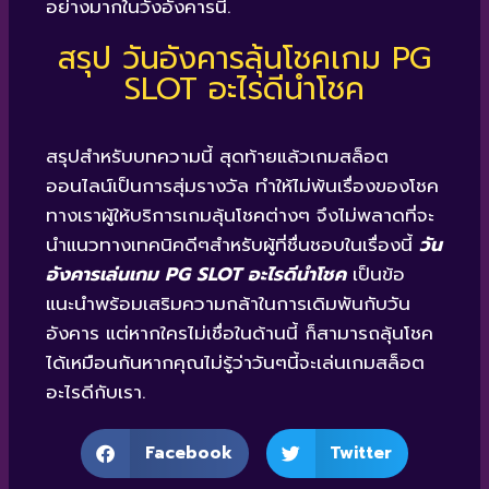
อย่างมากในวังอังคารนี้.
สรุป วันอังคารลุ้นโชคเกม PG
SLOT อะไรดีนำโชค
สรุปสำหรับบทความนี้ สุดท้ายแล้วเกมสล็อต
ออนไลน์เป็นการสุ่มรางวัล ทำให้ไม่พ้นเรื่องของโชค
ทางเราผู้ให้บริการเกมลุ้นโชคต่างๆ จึงไม่พลาดที่จะ
นำแนวทางเทคนิคดีๆสำหรับผู้ที่ชื่นชอบในเรื่องนี้
วัน
อังคารเล่นเกม PG SLOT อะไรดีนำโชค
เป็นข้อ
แนะนำพร้อมเสริมความกล้าในการเดิมพันกับวัน
อังคาร แต่หากใครไม่เชื่อในด้านนี้ ก็สามารถลุ้นโชค
ได้เหมือนกันหากคุณไม่รู้ว่าวันๆนี้จะเล่นเกมสล็อต
อะไรดีกับเรา.
Facebook
Twitter