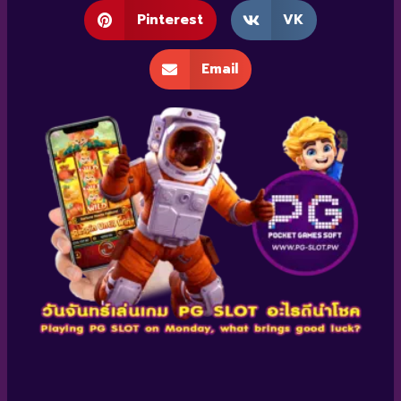
Pinterest
VK
Email