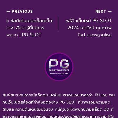
PREVIOUS
NEXT
5 ข้อดีเล่นเกมสล็อตเว็บ
พรีวิวเว็บใหม่ PG SLOT
ตรง ข้อน่ารู้ที่ไม่ควร
2024 เกมใหม่ คุณภาพ
พลาด | PG SLOT
ใหม่ มาตรฐานใหม่
สัมผัสประสบการณ์สล็อตในมิติใหม่ พร้อมเกมมากกว่า 131 เกม พบ
กับเว็บไซต์สล็อตที่กำลังฮิตอย่าง PG SLOT ที่มาพร้อมความสด
ใหม่และความตื่นเต้นไม่มีวันจบ ที่นี่คุณจะได้พบกับเกมสล็อต 3D ที่
สร้างสรรค์และไม่เคยเห็นมาก่อนในรูปแบบใหม่ที่สุดจากค่ายเกม PG