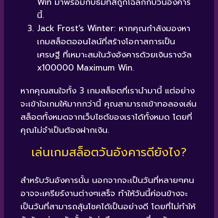
Win มาพร้อมกับธีมที่สีถูกโฉลกกับวันอังคาร
นี้.
Jack Frost’s Winter: หากคุณกำลังมองหา
เกมสล็อตออนไลน์ที่สร้างโอกาสการเป็น
เศรษฐี ที่เหมาะสมในวังอังคารด้วยเงินรางวัล
x100000 Maximum Win.
หากคุณสนใจทั้ง 3 เกมสล็อตที่เรานำมานี้ แต่อย่าง
จะเข้าใจเกมให้มากกว่านี้ คุณสามารถเข้าทอลองเล่น
สล็อตทั้งหมดจากเว็บไซต์ของเราได้ทั้งหมด โดยที่
คุณไม่จำเป็นต้องฝากเงิน.
เล่นเกมสล็อตวันอังคารดียังไง?
สำหรับวันอังคารนั้น นอกจากจะเป็นวันที่หลายๆคน
อาจจะเครียร์งานต่างๆเสร็จ ทำให้วันนี้ค่อนข้างจะ
เป็นวันที่สามารถลุ้นโชคได้เป็นอย่างดี โดยที่ไม่ทำให้