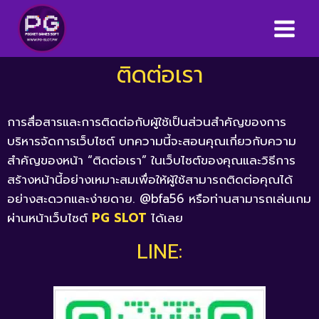
ติดต่อเรา
การสื่อสารและการติดต่อกับผู้ใช้เป็นส่วนสำคัญของการ
บริหารจัดการเว็บไซต์ บทความนี้จะสอนคุณเกี่ยวกับความ
สำคัญของหน้า “ติดต่อเรา” ในเว็บไซต์ของคุณและวิธีการ
สร้างหน้านี้อย่างเหมาะสมเพื่อให้ผู้ใช้สามารถติดต่อคุณได้
อย่างสะดวกและง่ายดาย. @bfa56 หรือท่านสามารถเล่นเกม
ผ่านหน้าเว็บไซต์
PG SLOT
ได้เลย
LINE: