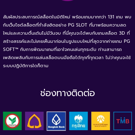
สัมผัสประสบการณ์สล็อตในมิติใหม่ พร้อมเกมมากกว่า 131 เกม พบ
กับเว็บไซต์สล็อตที่กำลังฮิตอย่าง PG SLOT ที่มาพร้อมความสด
ใหม่และความตื่นเต้นไม่มีวันจบ ที่นี่คุณจะได้พบกับเกมสล็อต 3D ที่
สร้างสรรค์และไม่เคยเห็นมาก่อนในรูปแบบใหม่ที่สุดจากค่ายเกม PG
SOFT™ กับการพัฒนาเกมที่เอาใจคนเล่นทุกระดับ ท่านสามารถ
เพลิดเพลินกับการเล่นสล็อตบนมือถือได้ทุกที่ทุกเวลา ไม่ว่าคุณจะใช้
ระบบปฏิบัติการใดก็ตาม
ช่องทางติดต่อ