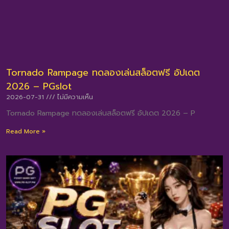
Tornado Rampage ทดลองเล่นสล็อตฟรี อัปเดต
2026 – PGslot
2026-07-31
ไม่มีความเห็น
Tornado Rampage ทดลองเล่นสล็อตฟรี อัปเดต 2026 – P
Read More »