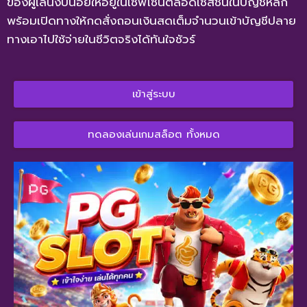
ของผู้เล่นงบน้อยให้อยู่ในเซฟโซนตลอดเซสชันในบัญชีหลัก
พร้อมเปิดทางให้กดสั่งถอนเงินสดเต็มจำนวนเข้าบัญชีปลาย
ทางเอาไปใช้จ่ายในชีวิตจริงได้ทันใจชัวร์
เข้าสู่ระบบ
ทดลองเล่นเกมสล็อต ทั้งหมด