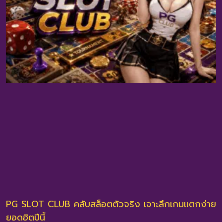
PG SLOT CLUB คลับสล็อตตัวจริง เจาะลึกเกมแตกง่าย
ยอดฮิตปีนี้