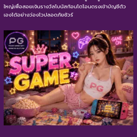
ใหญ่เพื่อสอยเงินรางวัลโบนัสก้อนโตโอนตรงเข้าบัญชีตัว
เองได้อย่างว่องไวปลอดภัยชัวร์