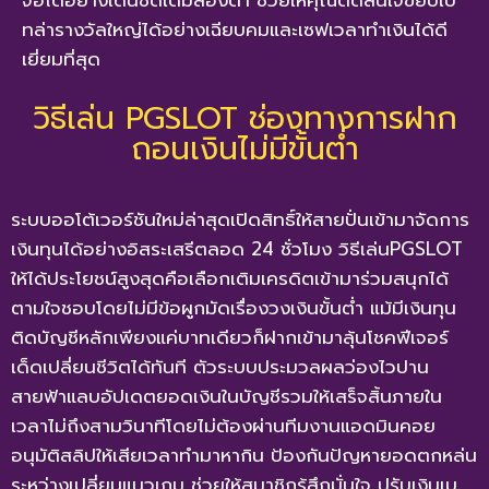
ทล่ารางวัลใหญ่ได้อย่างเฉียบคมและเซฟเวลาทำเงินได้ดี
เยี่ยมที่สุด
วิธีเล่น PGSLOT ช่องทางการฝาก
ถอนเงินไม่มีขั้นต่ำ
ระบบออโต้เวอร์ชันใหม่ล่าสุดเปิดสิทธิ์ให้สายปั่นเข้ามาจัดการ
เงินทุนได้อย่างอิสระเสรีตลอด 24 ชั่วโมง วิธีเล่นPGSLOT
ให้ได้ประโยชน์สูงสุดคือเลือกเติมเครดิตเข้ามาร่วมสนุกได้
ตามใจชอบโดยไม่มีข้อผูกมัดเรื่องวงเงินขั้นต่ำ แม้มีเงินทุน
ติดบัญชีหลักเพียงแค่บาทเดียวก็ฝากเข้ามาลุ้นโชคฟีเจอร์
เด็ดเปลี่ยนชีวิตได้ทันที ตัวระบบประมวลผลว่องไวปาน
สายฟ้าแลบอัปเดตยอดเงินในบัญชีรวมให้เสร็จสิ้นภายใน
เวลาไม่ถึงสามวินาทีโดยไม่ต้องผ่านทีมงานแอดมินคอย
อนุมัติสลิปให้เสียเวลาทำมาหากิน ป้องกันปัญหายอดตกหล่น
ระหว่างเปลี่ยนแนวเกม ช่วยให้สมาชิกรู้สึกมั่นใจ ปรับเงินเบ