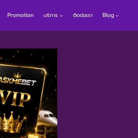
Promotion
บริการ
ติดต่อเรา
Blog