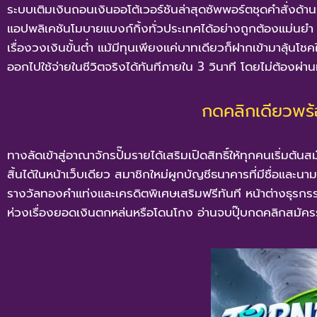
ระบบเติมเงินถอนเงินออโต้เวอร์ชันล่าสุดซัพพอร์ตชุดคำสั่งด้า
แอปพลิเคชันโมบายแบงก์กิ้งทั่วประเทศได้อย่างถูกต้องแม่นยำ 
เรื่องวงเงินขั้นต่ำ แม้มีทุนเพียงแค่บาทเดียวก็ฝากเข้ามาลุ
ออกไปใช้จ่ายในชีวิตจริงได้ทันทีภายใน 3 วินาที โดยไม่ต้องผ่า
กดคลิกเดียวพร้อ
ทางลัดเข้าสู่อาณาจักรปั๊มรายได้เสริมเปิดสิทธิ์ให้ทุกคนเริ่ม
สิ้นได้ในหน้าเว็บเดียว สมาชิกใหม่ผูกบัญชีธนาคารที่มีชื่อและนา
รางวัลทองคำแท่งและเครดิตพิเศษเสริมฟรีทันที หน้าต่างธุรกรร
ห่วงเรื่องยอดเงินตกหล่นหรือโดนโกง อ่านจบปุ๊บกดคลิกสมัครร