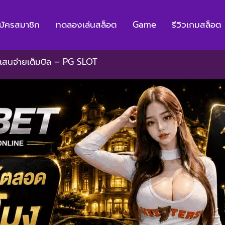
มัครสมาชิก
ทดลองเล่นสล็อต
Game
รีวิวเกมสล็อต
นจ่ายเต็มบิล – PG SLOT