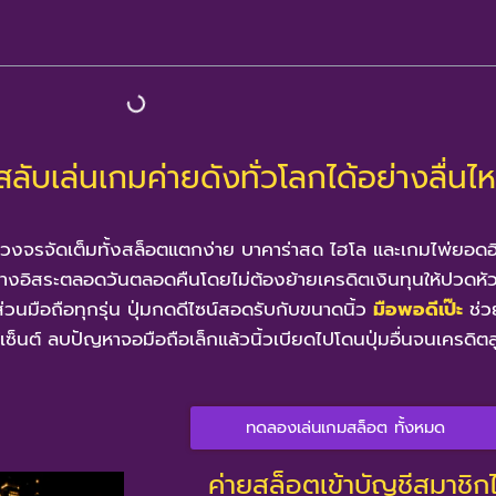
บเล่นเกมค่ายดังทั่วโลกได้อย่างลื่นไ
งจรจัดเต็มทั้งสล็อตแตกง่าย บาคาร่าสด ไฮโล และเกมไพ่ยอดฮิ
ย่างอิสระตลอดวันตลอดคืนโดยไม่ต้องย้ายเครดิตเงินทุนให้ปวด
วนมือถือทุกรุ่น ปุ่มกดดีไซน์สอดรับกับขนาดนิ้ว
มือพอดีเป๊ะ
ช่วย
็นต์ ลบปัญหาจอมือถือเล็กแล้วนิ้วเบียดไปโดนปุ่มอื่นจนเครดิต
ทดลองเล่นเกมสล็อต ทั้งหมด
ค่ายสล็อตเข้าบัญชีสมาชิกได