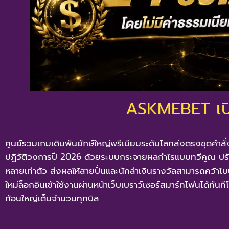
ASKMEBET เปิดอ
ศูนย์รวมเกมเดิมพันยักษ์ใหญ่พรีเมียมระดับโลกส่งตรงชุดคำสั่งซอ
ปฏิวัติวงการปี 2026 ด้วยระบบกระจายผลกำไรแบบทวีคูณ ปรับเพ
หลายเท่าตัว ส่งผลให้สายปั่นและนักล่าเงินรางวัลสามารถคว้าโ
ใหม่ล็อกอินเข้าใช้งานผ่านหน้าเว็บเบราว์เซอร์สมาร์ทโฟนได้ทั
ก้อนใหญ่เต็มจำนวนทุกบิล