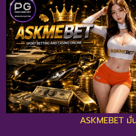
ASKMEBET มั่น