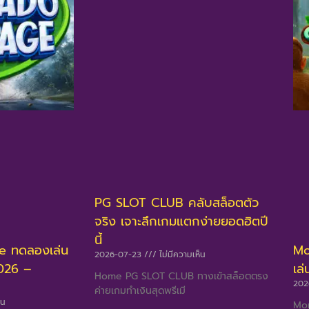
PG SLOT CLUB คลับสล็อตตัว
จริง เจาะลึกเกมแตกง่ายยอดฮิตปี
นี้
 ทดลองเล่น
Mo
2026-07-23
ไม่มีความเห็น
2026 –
เล
Home PG SLOT CLUB ทางเข้าสล็อตตรง
202
ค่ายเกมทำเงินสุดพรีเมี
็น
Mon