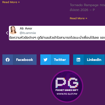
Read More »
Tornado Rampage ทดล
อัปเดต 2026 – P
Read More »
Ali Amir
@its.ammiie
ข้อความหัวข้อต่างๆ ดูดีอ่านแล้วเข้าใจสามารถไปแนะนำเพื่อนได้เลย ข
Facebook
Twitter
LinkedIn