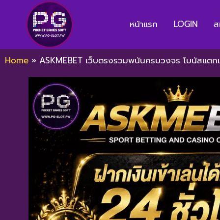
หน้าแรก
LOGIN
ส
Home
»
ASKMEBET เว็บตรงรวมพนันครบวงจร โบนัสแตกแส