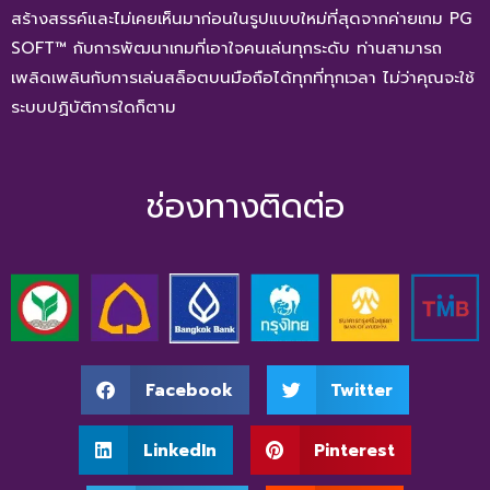
สร้างสรรค์และไม่เคยเห็นมาก่อนในรูปแบบใหม่ที่สุดจากค่ายเกม PG
SOFT™ กับการพัฒนาเกมที่เอาใจคนเล่นทุกระดับ ท่านสามารถ
เพลิดเพลินกับการเล่นสล็อตบนมือถือได้ทุกที่ทุกเวลา ไม่ว่าคุณจะใช้
ระบบปฏิบัติการใดก็ตาม
ช่องทางติดต่อ
Facebook
Twitter
LinkedIn
Pinterest