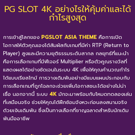
PG SLOT 4K อย่างไรให้คุ้มค่าและได้
กำไรสูงสุด
การเข้าสู่โลกของ
PGSLOT ASIA THEME
คือการเปิด
โอกาสให้ตัวคุณเองได้สัมผัสกับเกมที่มีค่า RTP (Return to
Player) สูงและมีความยุติธรรมระดับสากล กลยุทธ์ที่แนะนำ
คือการเลือกเกมที่มีฟีเจอร์ Multiplier หรือตัวคูณรางวัลที่
แสดงผลได้อย่างชัดเจนในระบบ 4K เพื่อให้คุณคำนวณกำไร
ได้แบบเรียลไทม์ การวางเดิมพันอย่างมีแบบแผนประกอบกับ
การเลือกเกมที่ถูกโฉลกจะช่วยเพิ่มโอกาสชนะได้อย่างไม่น่า
เชื่อ นอกจากนี้ ระบบ
4K
มักจะมาพร้อมกับโหมดทดลองเล่น
ที่เสมือนจริง ช่วยให้คุณได้ฝึกซ้อมจังหวะก่อนลงสนามจริง
ด้วยเงินเดิมพัน ซึ่งเป็นทางเลือกที่ชาญฉลาดสำหรับนักเดิม
พันมืออาชีพ