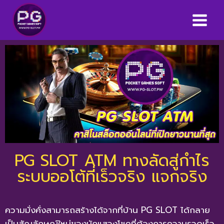
PG SLOT ATM ทางลัดสู่กำไร
ระบบออโต้ที่เร็วจริง แจกจริง
ความมั่งคั่งสามารถสร้างได้จากที่บ้าน PG SLOT ได้กลาย
เป็นสัญลักษณ์ใหม่ของนักแสวงโชคที่ต้องการความรวดเร็ว