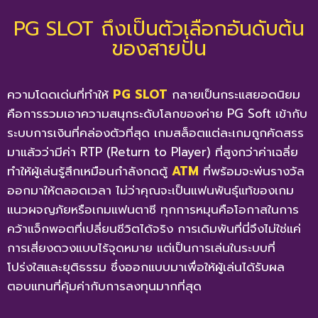
PG SLOT ถึงเป็นตัวเลือกอันดับต้น
ของสายปั่น
ความโดดเด่นที่ทำให้
PG SLOT
กลายเป็นกระแสยอดนิยม
คือการรวมเอาความสนุกระดับโลกของค่าย PG Soft เข้ากับ
ระบบการเงินที่คล่องตัวที่สุด เกมสล็อตแต่ละเกมถูกคัดสรร
มาแล้วว่ามีค่า RTP (Return to Player) ที่สูงกว่าค่าเฉลี่ย
ทำให้ผู้เล่นรู้สึกเหมือนกำลังกดตู้
ATM
ที่พร้อมจะพ่นรางวัล
ออกมาให้ตลอดเวลา ไม่ว่าคุณจะเป็นแฟนพันธุ์แท้ของเกม
แนวผจญภัยหรือเกมแฟนตาซี ทุกการหมุนคือโอกาสในการ
คว้าแจ็กพอตที่เปลี่ยนชีวิตได้จริง การเดิมพันที่นี่จึงไม่ใช่แค่
การเสี่ยงดวงแบบไร้จุดหมาย แต่เป็นการเล่นในระบบที่
โปร่งใสและยุติธรรม ซึ่งออกแบบมาเพื่อให้ผู้เล่นได้รับผล
ตอบแทนที่คุ้มค่ากับการลงทุนมากที่สุด