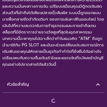
และความมั่นคงทางการเงิน เปรียบเสมือนคุณมีตู้กดเงินสด
ส่วนตัวที่เข้าถึงได้เพียงปลายนิ้วสัมผัส ระบบนี้ถูกออกแบบ
มาเพื่อทลายขีดจำกัดเดิมๆ ของการเล่นคาสิโนออนไลน์ โดย
เน้นไปที่ความสะดวกในการทำธุรกรรมและการเข้าถึงเกม
สล็อตที่มีอัตราการจ่ายรางวัลสูงที่สุดในอุตสาหกรรม
บทความนี้จะพาคุณไปเจาะลึกว่าทำไมแนวคิด “ATM” ถึงถูก
นำมาใช้กับ PG SLOT และมันจะช่วยเปลี่ยนประสบการณ์การ
เดิมพันของคุณให้กลายเป็นธุรกิจทำกำไรที่ยั่งยืนได้อย่างไร
เตรียมพบกับความตื่นเต้นเร้าใจและยอดเงินที่จะไหลเข้าบัญชี
คุณอย่างไม่ขาดสายได้แล้ววันนี้
หัวข้อสำคัญ