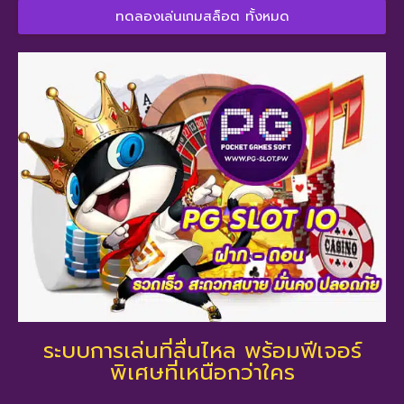
ทดลองเล่นเกมสล็อต ทั้งหมด
ระบบการเล่นที่ลื่นไหล พร้อมฟีเจอร์
พิเศษที่เหนือกว่าใคร