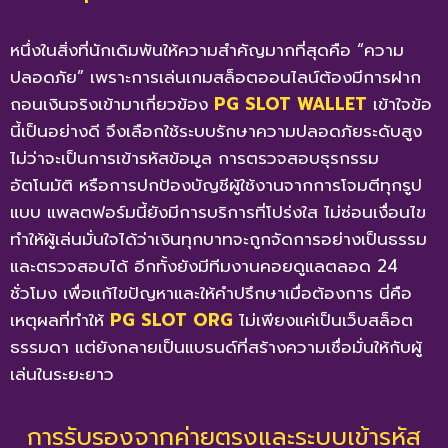
หนึ่งในสิ่งที่นักเดิมพันให้ความสำคัญมากที่สุดคือ “ความ
ปลอดภัย” เพราะการเล่นเกมสล็อตออนไลน์ต้องมีการฝาก
ถอนเงินจริงเข้ามาเกี่ยวข้อง
PG SLOT WALLET
เข้าใจข้อ
นี้เป็นอย่างดี จึงเลือกใช้ระบบรักษาความปลอดภัยระดับสูง
ไม่ว่าจะเป็นการเข้ารหัสข้อมูล การตรวจสอบธุรกรรม
อัตโนมัติ หรือการปกป้องบัญชีผู้ใช้งานจากการโจมตีทุกรูป
แบบ แพลตฟอร์มนี้ยังมีการบริการที่โปร่งใส ไม่ซ่อนเงื่อนไข
ทำให้ผู้เล่นมั่นใจได้ว่าเงินทุกบาทจะถูกจัดการอย่างเป็นธรรม
และตรวจสอบได้ อีกทั้งยังมีทีมงานคอยดูแลตลอด 24
ชั่วโมง เพื่อแก้ไขปัญหาและให้คำปรึกษาเมื่อต้องการ นี่คือ
เหตุผลที่ทำให้
PG SLOT ORG
ไม่เพียงแค่เป็นเว็บสล็อต
ธรรมดา แต่ยังกลายเป็นแบรนด์ที่สร้างความเชื่อมั่นให้กับผู้
เล่นในระยะยาว
การรับรองจากค่ายตรงและระบบเข้ารหัส