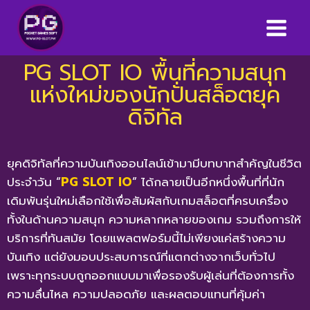
PG SLOT IO พื้นที่ความสนุก
แห่งใหม่ของนักปั่นสล็อตยุค
ดิจิทัล
ยุคดิจิทัลที่ความบันเทิงออนไลน์เข้ามามีบทบาทสำคัญในชีวิต
ประจำวัน “
PG SLOT IO
” ได้กลายเป็นอีกหนึ่งพื้นที่ที่นัก
เดิมพันรุ่นใหม่เลือกใช้เพื่อสัมผัสกับเกมสล็อตที่ครบเครื่อง
ทั้งในด้านความสนุก ความหลากหลายของเกม รวมถึงการให้
บริการที่ทันสมัย โดยแพลตฟอร์มนี้ไม่เพียงแค่สร้างความ
บันเทิง แต่ยังมอบประสบการณ์ที่แตกต่างจากเว็บทั่วไป
เพราะทุกระบบถูกออกแบบมาเพื่อรองรับผู้เล่นที่ต้องการทั้ง
ความลื่นไหล ความปลอดภัย และผลตอบแทนที่คุ้มค่า