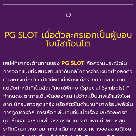
PG SLOT เมื่อตัวละครเอกเป็นผู้มอบ
โบนัสก้อนโต
เสน่ห์ที่ยากจะต้านทานของ
PG SLOT
คือความประณีตใน
การออกแบบที่ผสมผสานเข้ากับกลไกการจ่ายเงินอย่างลงตัว
ตัวละครแต่ละตัวไม่ได้มีหน้าที่เพียงแค่สร้างความสวยงาม
แต่ยังทำหน้าที่เป็นสัญลักษณ์พิเศษ (Special Symbols) ที่
กำหนดชะตาการเดิมพันของคุณ ไม่ว่าจะเป็นเทพเจ้าแห่งโชค
ลาภ นักรบสาวสุดแกร่ง หรือสัตว์ในตำนานที่มาพร้อมพลังใน
การคูณรางวัล การเลือกเล่นเกมที่มีเนื้อเรื่องและตัวละครที่
คุณชื่นชอบจะช่วยเพิ่มอรรถรสในการเดิมพัน ทำให้การลุ้น
ระทึกมีความหมายมากกว่าเดิม ความแตกต่างของงานดีไซน์