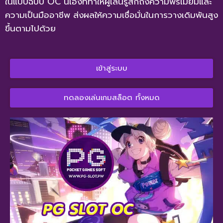
ในแบบฉบับ OC นี้เองที่ทำให้ผู้เล่นรู้สึกถึงความพรีเมียมและ
ความเป็นมืออาชีพ ส่งผลให้ความเชื่อมั่นในการวางเดิมพันสูง
ขึ้นตามไปด้วย
เข้าสู่ระบบ
ทดลองเล่นเกมสล็อต ทั้งหมด