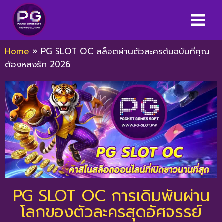
Home
»
PG SLOT OC สล็อตผ่านตัวละครต้นฉบับที่คุณ
ต้องหลงรัก 2026
PG SLOT OC การเดิมพันผ่าน
โลกของตัวละครสุดอัศจรรย์