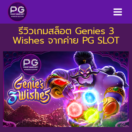
รีวิวเกมสล็อต Genies 3
Wishes จากค่าย PG SLOT