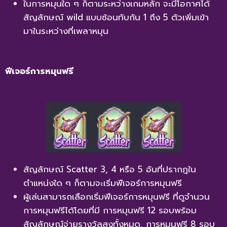
ในการหมุนใด ๆ ก็ตามระหว่างเกมหลัก จะมีโอกาศได้
สัญลักษณ์ wild แบบซ้อนทับกัน 1 ถึง 5 ตัวเพิ่มเข้า
มาในระหว่างที่เพลาหมุน
ฟีเจอร์การหมุนฟรี
สัญลักษณ์ Scatter 3, 4 หรือ 5 อันที่ปรากฎใน
ตำแหน่งใด ๆ ก็ตามจะเริ่มฟีเจอร์การหมุนฟรี
ผู้เล่นสามารถเลือกเริ่มฟีเจอร์การหมุนฟรี ที่ดูจำนวน
การหมุนฟรีได้โดยที่มี การหมุนฟรี 12 รอบพร้อม
สัญลักษณ์จ่ายรางวัลสูงทั้งหมด, การหมุนฟรี 8 รอบ