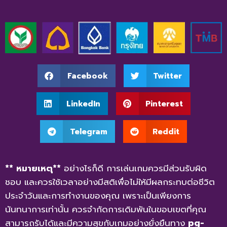
Facebook
Twitter
LinkedIn
Pinterest
Telegram
Reddit
** หมายเหตุ**
อย่างไรก็ดี การเล่นเกมควรมีส่วนรับผิด
ชอบ และควรใช้เวลาอย่างมีสติเพื่อไม่ให้มีผลกระทบต่อชีวิต
ประจำวันและการทำงานของคุณ เพราะเป็นเพียงการ
นันทนาการเท่านั้น ควรจำกัดการเดิมพันในขอบเขตที่คุณ
สามารถรับได้และมีความสุขกับเกมอย่างยั่งยืนทาง
pg-