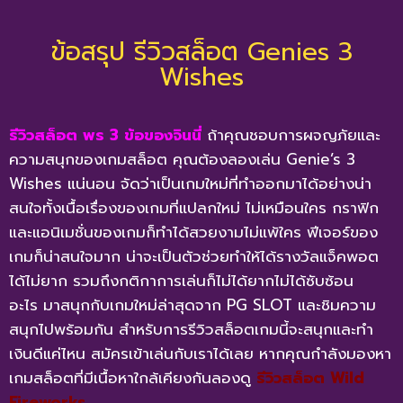
ข้อสรุป รีวิวสล็อต Genies 3
Wishes
รีวิวสล็อต พร 3 ข้อของจินนี่
ถ้าคุณชอบการผจญภัยและ
ความสนุกของเกมสล็อต คุณต้องลองเล่น Genie’s 3
Wishes แน่นอน จัดว่าเป็นเกมใหม่ที่ทำออกมาได้อย่างน่า
สนใจทั้งเนื้อเรื่องของเกมที่แปลกใหม่ ไม่เหมือนใคร กราฟิก
และแอนิเมชั่นของเกมก็ทำได้สวยงามไม่แพ้ใคร ฟีเจอร์ของ
เกมก็น่าสนใจมาก น่าจะเป็นตัวช่วยทำให้ได้รางวัลแจ็คพอต
ได้ไม่ยาก
รวมถึงกติกาการเล่นก็ไม่ได้ยากไม่ได้ซับซ้อน
อะไร
มาสนุกกับเกมใหม่ล่าสุดจาก PG SLOT และชิมความ
สนุกไปพร้อมกัน
สำหรับการรีวิวสล็อตเกมนี้จะสนุกและทำ
เงินดีแค่ไหน สมัครเข้าเล่นกับเราได้เลย หากคุณกำลังมองหา
เกมสล็อตที่มีเนื้อหาใกล้เคียงกันลองดู
รีวิวสล็อต Wild
Fireworks