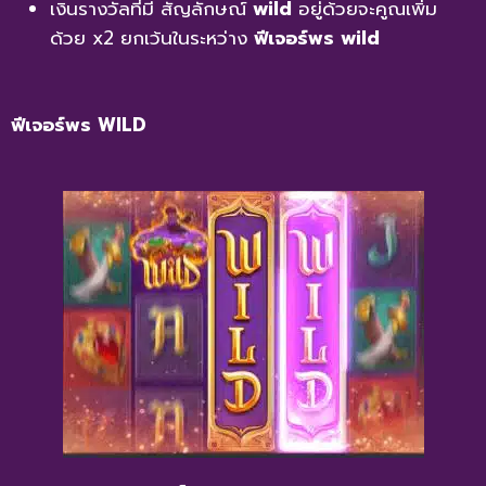
เงินรางวัลที่มี สัญลักษณ์
wild
อยู่ด้วยจะคูณเพิ่ม
ด้วย x2 ยกเว้นในระหว่าง
ฟีเจอร์พร wild
ฟีเจอร์พร WILD