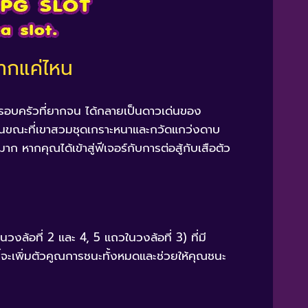
มากแค่ไหน
ากครอบครัวที่ยากจน ได้กลายเป็นดาวเด่นของ
ขณะที่เขาสวมชุดเกราะหนาและกวัดแกว่งดาบ
าก หากคุณได้เข้าสู่ฟีเจอร์กับการต่อสู้กับเสือตัว
วงล้อที่ 2 และ 4, 5 แถวในวงล้อที่ 3) ที่มี
้จะเพิ่มตัวคูณการชนะทั้งหมดและช่วยให้คุณชนะ