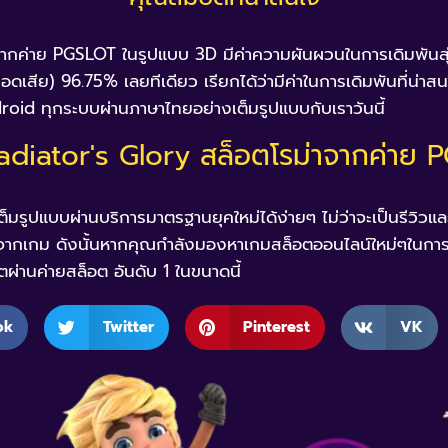
ค่าย PGSLOT ในรูปแบบ 3D มีค่าความผันผวนในการเดิมพันสุ่มร
ย) 96.75% เลยทีเดียว เรียกได้ว่ามีค่าในการเดิมพันที่น่าสน
droid ทุกระบบผ่านภาษาไทยอย่างเต็มรูปแบบกับเราวันนี้
ladiator's Glory สล็อตโรม่าจากค่าย 
มรูปแบบผ่านบริการมาตรฐานยุคใหม่ได้ง่ายๆ ไม่ว่าจะเป็นรีวิวแล
ดจากเกม ดังนั้นหากคุณกำลังมองหาเกมสล็อตออนไลน์ใหม่ๆในกา
่านค่ายสล็อต อันดับ 1 ในขนาดนี้
ok
Twitter
Pinterest
VK