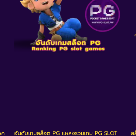
โชค
อันดับเกมสล็อต PG แหล่งรวมเกม PG SLOT
สล