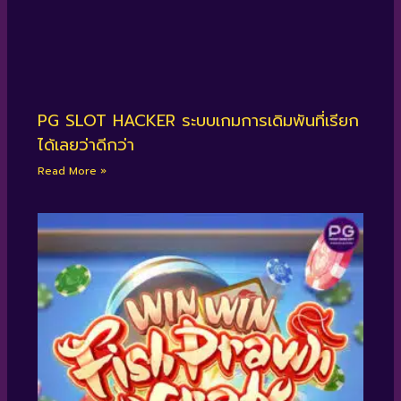
PG SLOT HACKER ระบบเกมการเดิมพันที่เรียก
ได้เลยว่าดีกว่า
Read More »