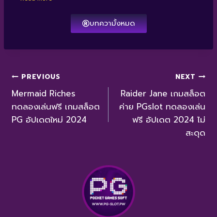
บทความั้งหมด
PREVIOUS
NEXT
Mermaid Riches
Raider Jane เกมสล็อต
ทดลองเล่นฟรี เกมสล็อต
ค่าย PGslot ทดลองเล่น
PG อัปเดตใหม่ 2024
ฟรี อัปเดต 2024 ไม่
สะดุด