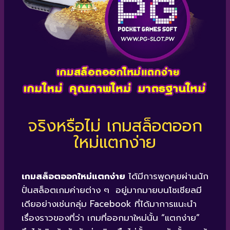
จริงหรือไม่ เกมสล็อตออก
ใหม่แตกง่าย
เกมสล็อตออกใหม่แตกง่าย
ได้มีการพูดคุยผ่านนัก
ปั่นสล็อตเกมค่ายต่าง ๆ อยู่มากมายบนโซเชียลมี
เดียอย่างเช่นกลุ่ม Facebook ที่ได้มาการแนะนำ
เรื่องราวของที่ว่า เกมที่ออกมาใหม่นั้น “แตกง่าย”