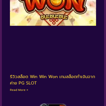
รีวิวสล็อต Win Win Won เกมสล็อตทำเงินจาก
ค่าย PG SLOT
Read More »