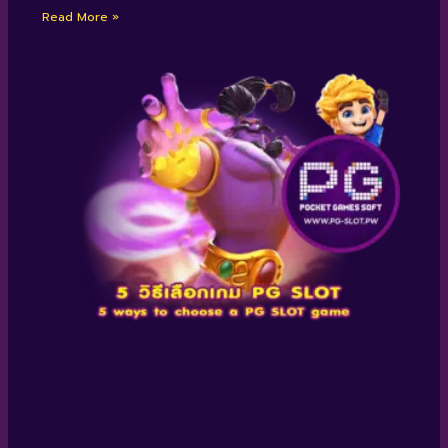
Read More »