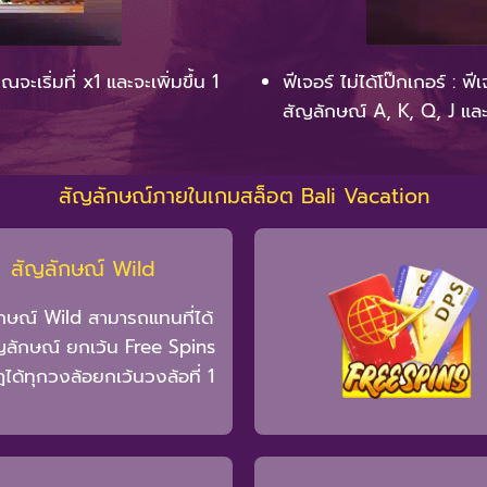
ะเริ่มที่ x1 และจะเพิ่มขึ้น 1
ฟีเจอร์ ไม่ได้โป๊กเกอร์ : ฟี
สัญลักษณ์ A, K, Q, J แล
สัญลักษณ์ภายในเกมสล็อต Bali Vacation
สัญลักษณ์ Wild
กษณ์ Wild สามารถแทนที่ได้
ญลักษณ์ ยกเว้น Free Spins
ได้ทุกวงล้อยกเว้นวงล้อที่ 1