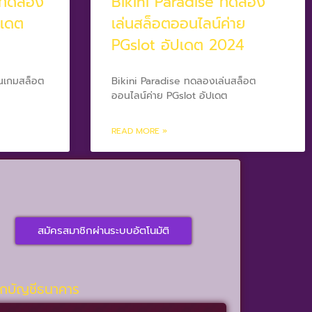
 ทดลอง
Bikini Paradise ทดลอง
ปเดต
เล่นสล็อตออนไลน์ค่าย
PGslot อัปเดต 2024
นเกมสล็อต
Bikini Paradise ทดลองเล่นสล็อต
ออนไลน์ค่าย PGslot อัปเดต
READ MORE »
สมัครสมาชิกผ่านระบบอัตโนมัติ
ูกบัญชีธนาคาร