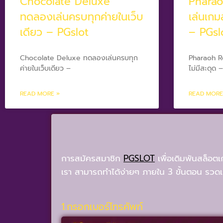
Chocolate Deluxe
Pharao
ทดลองเล่นครบทุกค่ายในเว็บ
เล่นเกม
เดียว – PGslot
– PGsl
Chocolate Deluxe ทดลองเล่นครบทุก
Pharaoh R
ค่ายในเว็บเดียว –
ไม่มีสะดุด –
READ MORE »
READ MORE
การสมัครสมาชิก
PGSLOT
เพื่อเดิมพันสล็อต
เรา สามารถทำได้ง่ายๆ ภายใน 3 ขั้นตอน รวดเร็
1.กรอกเบอร์โทรศัพท์