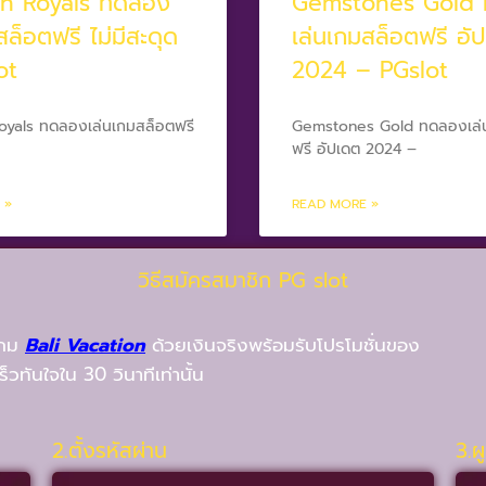
h Royals ทดลอง
Gemstones Gold
สล็อตฟรี ไม่มีสะดุด
เล่นเกมสล็อตฟรี อั
ot
2024 – PGslot
oyals ทดลองเล่นเกมสล็อตฟรี
Gemstones Gold ทดลองเล่
ฟรี อัปเดต 2024 –
 »
READ MORE »
วิธีสมัครสมาชิก PG slot
เกม
Bali Vacation
ด้วยเงินจริงพร้อมรับโปรโมชั่นของ
วทันใจใน 30 วินาทีเท่านั้น
2.ตั้งรหัสผ่าน
3.ผ