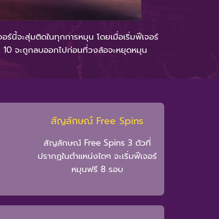
เจอร์นี้จะสุ่มติดในทุกการหมุน โดยเมื่อเริ่มฟีเจอร์
ะ 10 จะถูกลบออกไปก่อนที่วงล้อจะหยุดหมุน
สัญลักษณ์ Free Spins
สัญลักษณ์ Free Spins 3 ตัวที่
ปรากฏในตำแหน่งใดๆ จะเริ่มฟีเจอร์
หมุนฟรี 8 รอบ