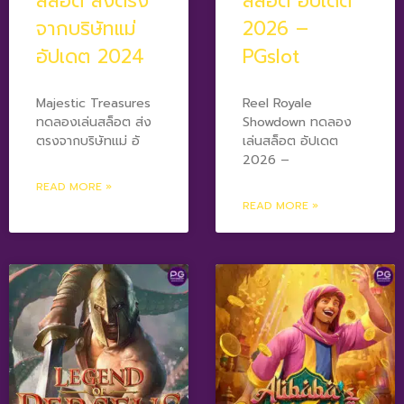
สล็อต ส่งตรง
สล็อต อัปเดต
จากบริษัทแม่
2026 –
อัปเดต 2024
PGslot
Majestic Treasures
Reel Royale
ทดลองเล่นสล็อต ส่ง
Showdown ทดลอง
ตรงจากบริษัทแม่ อั
เล่นสล็อต อัปเดต
2026 –
READ MORE »
READ MORE »