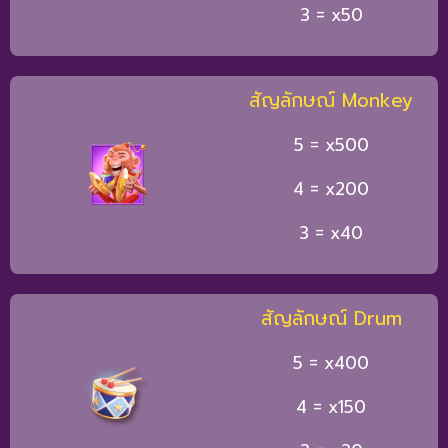
3 = x50
สัญลักษณ์ Monkey
5 = x500
4 = x200
3 = x40
สัญลักษณ์ Drum
5 = x400
4 = x150