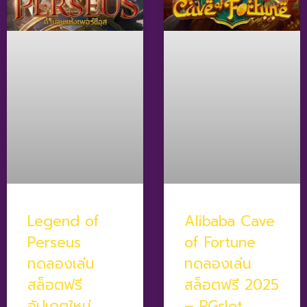
Legend of
Alibaba Cave
Perseus
of Fortune
ทดลองเล่น
ทดลองเล่น
สล็อตฟรี
สล็อตฟรี 2025
อัปเดตใหม่
– PGslot