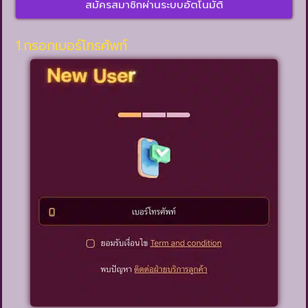
สมัครสมาชิกผ่านระบบอัตโนมัติ
1.กรอกเบอร์โทรศัพท์