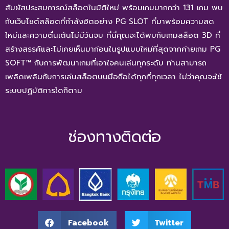
สัมผัสประสบการณ์สล็อตในมิติใหม่ พร้อมเกมมากกว่า 131 เกม พบ
กับเว็บไซต์สล็อตที่กำลังฮิตอย่าง PG SLOT ที่มาพร้อมความสด
ใหม่และความตื่นเต้นไม่มีวันจบ ที่นี่คุณจะได้พบกับเกมสล็อต 3D ที่
สร้างสรรค์และไม่เคยเห็นมาก่อนในรูปแบบใหม่ที่สุดจากค่ายเกม PG
SOFT™ กับการพัฒนาเกมที่เอาใจคนเล่นทุกระดับ ท่านสามารถ
เพลิดเพลินกับการเล่นสล็อตบนมือถือได้ทุกที่ทุกเวลา ไม่ว่าคุณจะใช้
ระบบปฏิบัติการใดก็ตาม
ช่องทางติดต่อ
Facebook
Twitter