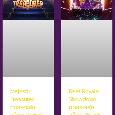
Majestic
Reel Royale
Treasures
Showdown
ทดลองเล่น
ทดลองเล่น