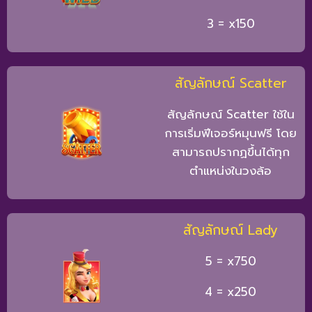
3 = x150
สัญลักษณ์ Scatter
สัญลักษณ์ Scatter ใช้ใน
การเริ่มฟีเจอร์หมุนฟรี โดย
สามารถปรากฏขึ้นได้ทุก
ตำแหน่งในวงล้อ
สัญลักษณ์ Lady
5 = x750
4 = x250