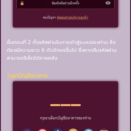
ขั้นตอนที่ 2 ตั้งรหัสผ่านในการเข้าสู่ระบบของท่าน ซึ่ง
ต้องมีความยาว 6 ตัวอักษรขึ้นไป ซึ่งหากลืมรหัสผ่าน
สามารถรีเซ็ตได้ภายหลัง
3.ผูกบัญชีธนาคาร