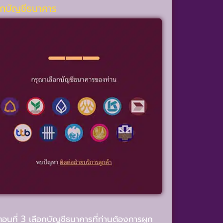
ูกบัญชีธนาคาร
นตอนที่ 3 เลือกบัญชีธนาคารที่ท่านต้องการผูก