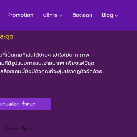
Promotion
บริการ
ติดต่อเรา
Blog
สะดุด
เป็นเกมที่เล่นได้ง่ายๆ เข้าใจไม่ยาก ภาพ
กมที่มีรูปแบบการชนะง่ายมากๆ เพียงแค่มีชุด
ล็อตเกมนี้ยังมีตัวคูณที่จะสุ่มปรากฏตัวอีกด้วย
นเกมสล็อต ทั้งหมด
Game Type