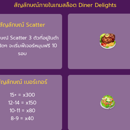
สัญลักษณ์ภายในเกมสล็อต Diner Delights
สัญลักษณ์ Scatter
ษณ์ Scatter 3 ตัวที่อยู่ในตำ
ใดๆ จะเริ่มฟีเจอร์หมุนฟรี 10
รอบ
ัญลักษณ์ เบอร์เกอร์
15+ = x300
12-14 = x150
10-11 = x80
8-9 = x40