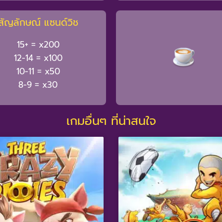
สัญลักษณ์ แซนด์วิช
15+ = x200
12-14 = x100
10-11 = x50
8-9 = x30
เกมอื่นๆ ที่น่าสนใจ