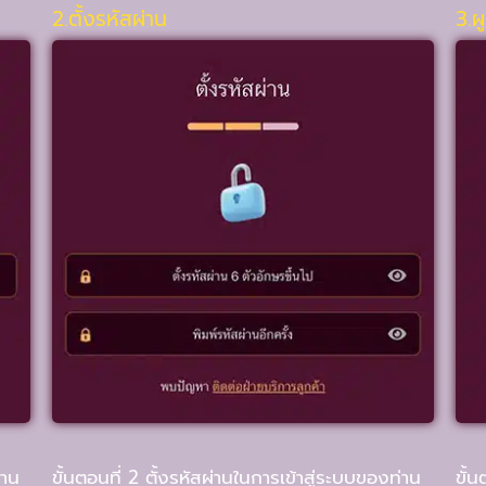
2.ตั้งรหัสผ่าน
3.ผ
่าน
ขั้นตอนที่ 2 ตั้งรหัสผ่านในการเข้าสู่ระบบของท่าน
ขั้