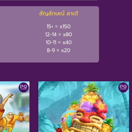
สัญลักษณ์ ลาเต้
15+ = x150
12-14 = x80
10-11 = x40
8-9 = x20