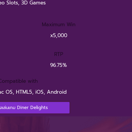
eo Slots, 3D Games
Maximum Win
x5,000
RTP
96.75%
Compatible with
c OS, HTML5, iOS, Android
เล่นเกม Diner Delights