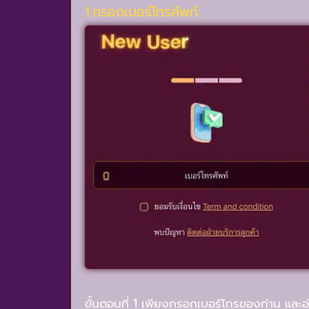
1.กรอกเบอร์โทรศัพท์
ขั้นตอนที่ 1 เพียงกรอกเบอร์โทรของท่าน และอ