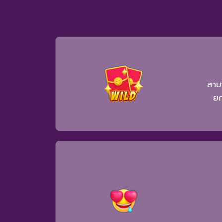
สาม
ยก