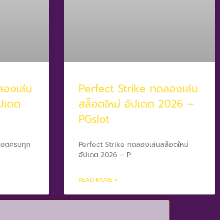
องเล่น
Perfect Strike ทดลองเล่น
ัปเดต
สล็อตใหม่ อัปเดต 2026 –
PGslot
็อตครบทุก
Perfect Strike ทดลองเล่นสล็อตใหม่
อัปเดต 2026 – P
READ MORE »