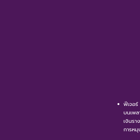
ฟีเจอร์
บนเพลา 
เงินรา
การหมุ