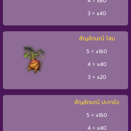
4 = x80
3 = x40
สัญลักษณ์ โสม
5 = x160
4 = x40
3 = x20
สัญลักษณ์ ปะการัง
5 = x160
4 = x40