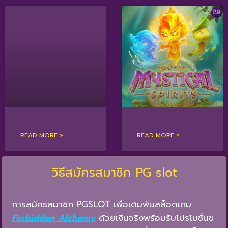
READ MORE »
READ MORE »
วิธีสมัครสมาชิก PG slot
การสมัครสมาชิก
PGSLOT
เพื่อเดิมพันสล็อตเกม
Forbidden Alchemy
ด้วยเงินจริงพร้อมรับโปรโมชั่นข