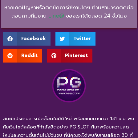
หากเกิดปัญหาหรือติดขัดการใช้งานใดๆ ท่านสามารถติดต่อ
สอบถามทีมงาน
Line@
ของเราได้ตลอด 24 ชั่วโมง
Facebook
Twitter
Reddit
Pinterest
สัมผัสประสบการณ์สล็อตในมิติใหม่ พร้อมเกมมากกว่า 131 เกม พบ
กับเว็บไซต์สล็อตที่กำลังฮิตอย่าง PG SLOT ที่มาพร้อมความสด
ใหม่และความตื่นเต้นไม่มีวันจบ ที่นี่คุณจะได้พบกับเกมสล็อต 3D ที่