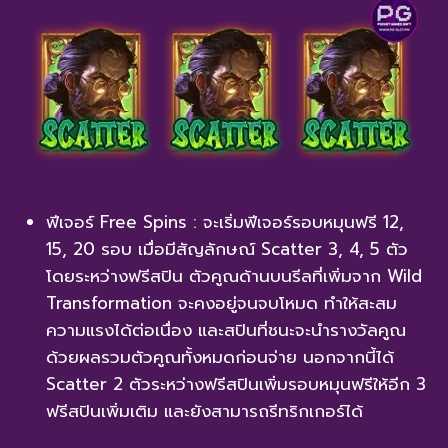
ฟีเจอร์ Free Spins : จะเริ่มฟีเจอร์รอบหมุนฟรี 12,
15, 20 รอบ เมื่อมีสัญลักษณ์ Scatter 3, 4, 5 ตัว
โดยระหว่างฟรีสปิน ตัวคูณด้านบนรีลที่เพิ่มจาก Wild
Transformation จะคงอยู่จนจบโหมด ทำให้สะสม
ความแรงได้ต่อเนื่อง และสปินที่ชนะจะนำรางวัลคูณ
ด้วยผลรวมตัวคูณทั้งหมดก่อนจ่าย นอกจากนี้ได้
Scatter 2 ตัวระหว่างฟรีสปินเพิ่มรอบหมุนฟรีให้อีก 3
ฟรีสปินเพิ่มเติม และยังสามารถรีทริกเกอร์ได้