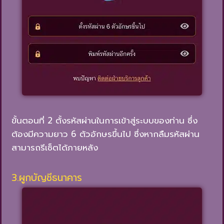
ขั้นตอนที่ 2 ตั้งรหัสผ่านในการเข้าสู่ระบบของท่าน ซึ่ง
ต้องมีความยาว 6 ตัวอักษรขึ้นไป ซึ่งหากลืมรหัสผ่าน
สามารถรีเซ็ตได้ภายหลัง
3.ผูกบัญชีธนาคาร