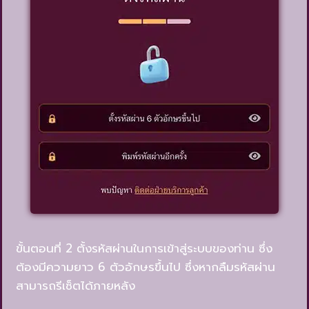
ขั้นตอนที่ 2 ตั้งรหัสผ่านในการเข้าสู่ระบบของท่าน ซึ่ง
ต้องมีความยาว 6 ตัวอักษรขึ้นไป ซึ่งหากลืมรหัสผ่าน
สามารถรีเซ็ตได้ภายหลัง