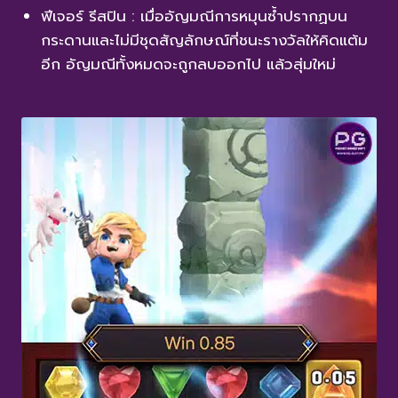
ฟีเจอร์ รีสปิน : เมื่ออัญมณีการหมุนซ้ำปรากฏบน
กระดานและไม่มีชุดสัญลักษณ์ที่ชนะรางวัลให้คิดแต้ม
อีก อัญมณีทั้งหมดจะถูกลบออกไป แล้วสุ่มใหม่