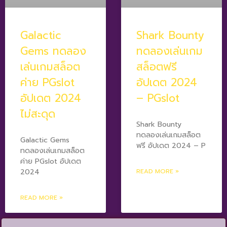
Galactic
Shark Bounty
Gems ทดลอง
ทดลองเล่นเกม
เล่นเกมสล็อต
สล็อตฟรี
ค่าย PGslot
อัปเดต 2024
อัปเดต 2024
– PGslot
ไม่สะดุด
Shark Bounty
ทดลองเล่นเกมสล็อต
Galactic Gems
ฟรี อัปเดต 2024 – P
ทดลองเล่นเกมสล็อต
ค่าย PGslot อัปเดต
2024
READ MORE »
READ MORE »