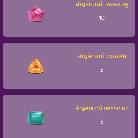
สัญลักษณ์ เพชรชมพู
10
สัญลักษณ์ เพชรส้ม
5
สัญลักษณ์ เพชรเขียว
5