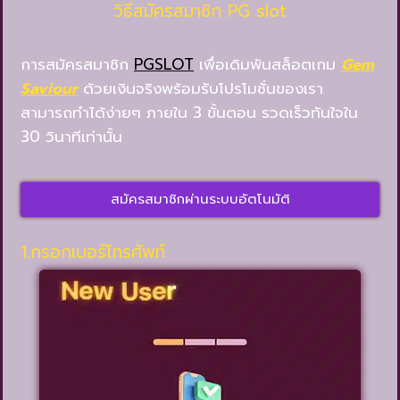
วิธีสมัครสมาชิก PG slot
การสมัครสมาชิก
PGSLOT
เพื่อเดิมพันสล็อตเกม
Gem
Saviour
ด้วยเงินจริงพร้อมรับโปรโมชั่นของเรา
สามารถทำได้ง่ายๆ ภายใน 3 ขั้นตอน รวดเร็วทันใจใน
30 วินาทีเท่านั้น
สมัครสมาชิกผ่านระบบอัตโนมัติ
1.กรอกเบอร์โทรศัพท์