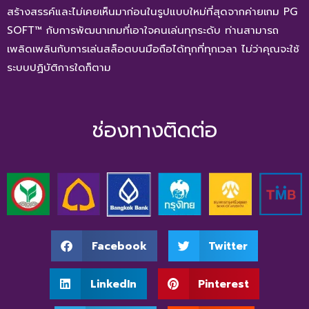
สร้างสรรค์และไม่เคยเห็นมาก่อนในรูปแบบใหม่ที่สุดจากค่ายเกม PG
SOFT™ กับการพัฒนาเกมที่เอาใจคนเล่นทุกระดับ ท่านสามารถ
เพลิดเพลินกับการเล่นสล็อตบนมือถือได้ทุกที่ทุกเวลา ไม่ว่าคุณจะใช้
ระบบปฏิบัติการใดก็ตาม
ช่องทางติดต่อ
Facebook
Twitter
LinkedIn
Pinterest