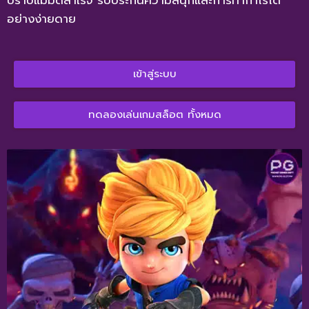
ปราบแม่มดสำเร็จ รับประกันความสนุกและการทำกำไรได้
อย่างง่ายดาย
เข้าสู่ระบบ
ทดลองเล่นเกมสล็อต ทั้งหมด