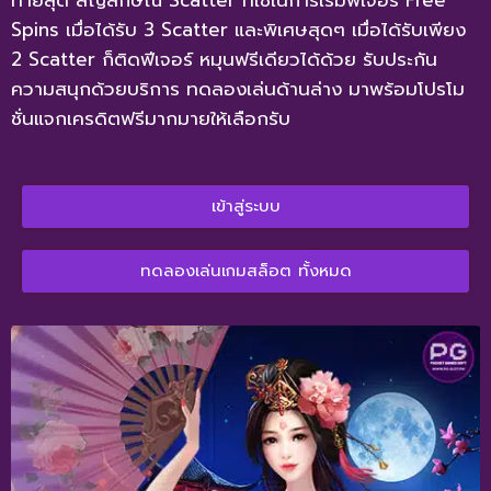
ท้ายสุด สัญลักษณ์ Scatter ที่ใช้ในการเริ่มฟีเจอร์ Free
Spins เมื่อได้รับ 3 Scatter และพิเศษสุดๆ เมื่อได้รับเพียง
2 Scatter ก็ติดฟีเจอร์ หมุนฟรีเดียวได้ด้วย รับประกัน
ความสนุกด้วยบริการ ทดลองเล่นด้านล่าง มาพร้อมโปรโม
ชั่นแจกเครดิตฟรีมากมายให้เลือกรับ
เข้าสู่ระบบ
ทดลองเล่นเกมสล็อต ทั้งหมด