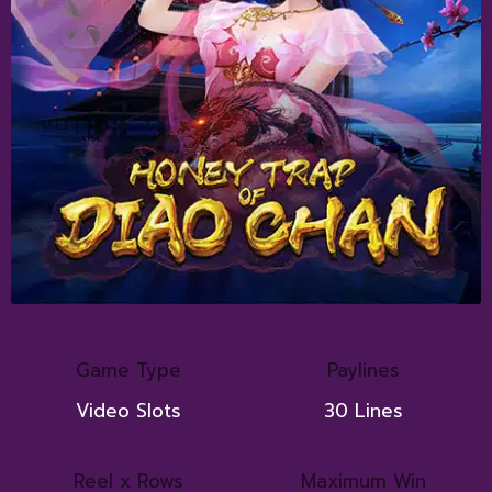
Game Type
Paylines
Video Slots
30 Lines
Reel x Rows
Maximum Win