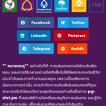
Facebook
Twitter
LinkedIn
Pinterest
Telegram
Reddit
** หมายเหตุ**
อย่างไรก็ดี การเล่นเกมควรมีส่วนรับผิด
ชอบ และควรใช้เวลาอย่างมีสติเพื่อไม่ให้มีผลกระทบต่อชีวิต
ประจำวันและการทำงานของคุณ เพราะเป็นเพียงการ
นันทนาการเท่านั้น ควรจำกัดการเดิมพันในขอบเขตที่คุณ
สามารถรับได้และมีความสุขกับเกมอย่างยั่งยืนทาง
pg-
slot.pw
จึงของให้ท่านโชคดีและสนุกับการเล่นเกม และรู้จัก
เวลาในการเล่น เพื่อเล่นเกมให้สนุกและได้เงินจริง