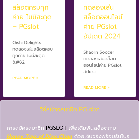
สล็อตครบทุก
ทดลองเล่น
ค่าย ไม่มีสะดุด
สล็อตออนไลน์
– PGslot
ค่าย PGslot
อัปเดต 2024
Oishi Delights
ทดลองเล่นสล็อตครบ
Shaolin Soccer
ทุกค่าย ไม่มีสะดุด
ทดลองเล่นสล็อต
&#82
ออนไลน์ค่าย PGslot
อัปเดต
READ MORE »
READ MORE »
วิธีสมัครสมาชิก PG slot
การสมัครสมาชิก
PGSLOT
เพื่อเดิมพันสล็อตเกม
Honey Trap of Diao Chan
ด้วยเงินจริงพร้อมรับโปร