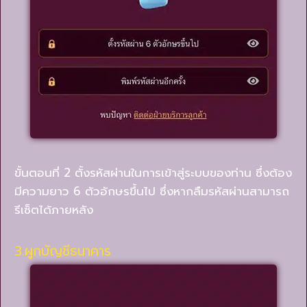
ขั้นตอนที่ 2 ตั้งรหัสผ่านในการเข้าสู่ระบบของท่าน ซึ่งต้อง
มีความยาว 6 ตัวอักษรขึ้นไป ซึ่งหากลืมรหัสผ่านสามารถ
รีเซ็ตได้ภายหลัง
3.ผูกบัญชีธนาคาร