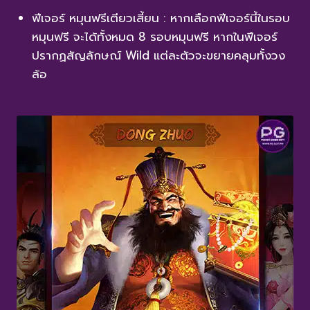
ฟีเจอร์ หมุนฟรีเตียวเสี้ยน : หากเลือกฟีเจอร์นี้ในรอบ
หมุนฟรี จะได้ทั้งหมด 8 รอบหมุนฟรี หากในฟีเจอร์
ปรากฏสัญลักษณ์ Wild แต่ละตัวจะขยายคลุมทั้งวง
ล้อ