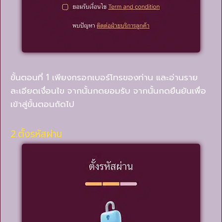
ขั้นตอนที่ 1 เพียงกรอกเบอร์โทรของท่าน และอ่านราย
ละเอียดเงื่อนไข จากนั้นกดยอมรับ จากนั้นกดยืนยันเพื่อ
เข้าสู่ขั้นตอนถัดไป
2.ตั้งรหัสผ่าน