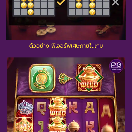
ตัวอย่าง ฟีเจอร์พิเศษภายในเกม