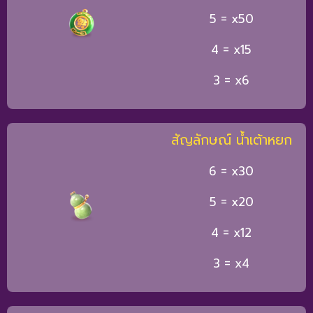
5 = x50
4 = x15
3 = x6
สัญลักษณ์ น้ำเต้าหยก
6 = x30
5 = x20
4 = x12
3 = x4