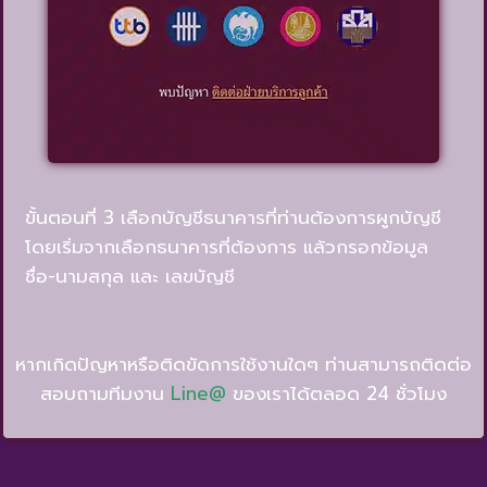
ขั้นตอนที่ 3 เลือกบัญชีธนาคารที่ท่านต้องการผูกบัญชี
โดยเริ่มจากเลือกธนาคารที่ต้องการ แล้วกรอกข้อมูล
ชื่อ-นามสกุล และ เลขบัญชี
หากเกิดปัญหาหรือติดขัดการใช้งานใดๆ ท่านสามารถติดต่อ
สอบถามทีมงาน
Line@
ของเราได้ตลอด 24 ชั่วโมง