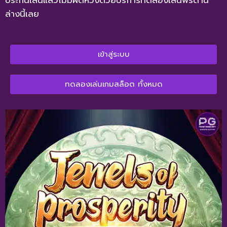
ประกันเล่นแล้วไม่มีผิดหวังด้วยบริการทดลองเล่นฟรีด้าน
ล่างนี้เลย
เข้าสู่ระบบ
ทดลองเล่นเกมสล็อต ทั้งหมด