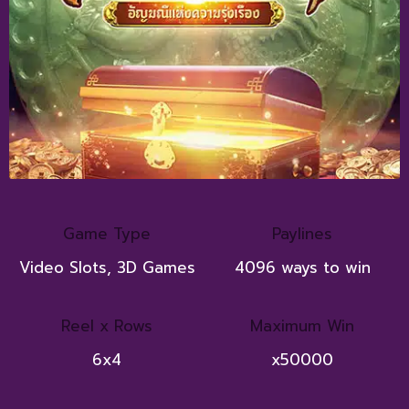
Game Type
Paylines
Video Slots, 3D Games
4096 ways to win
Reel x Rows
Maximum Win
6x4
x50000