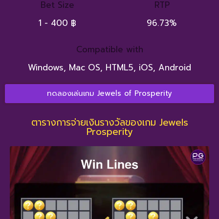
Bet Size
RTP
1 - 400 ฿
96.73%
Compatible with
Windows, Mac OS, HTML5, iOS, Android
ทดลองเล่นเกม Jewels of Prosperity
ตารางการจ่ายเงินรางวัลของเกม Jewels
Prosperity