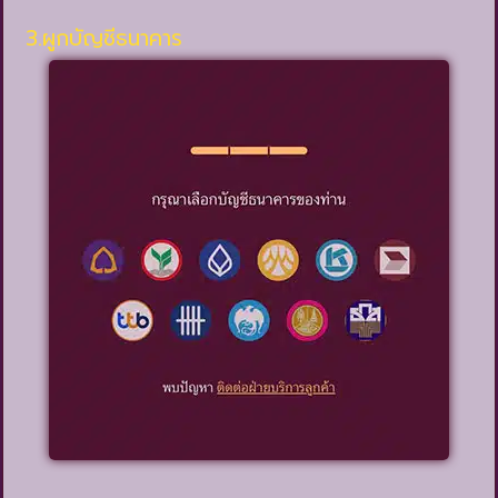
3.ผูกบัญชีธนาคาร