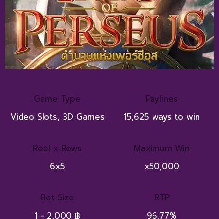
Game Type
Paylines
Video Slots, 3D Games
15,625 ways to win
Reel x Rows
Maximum Win
6x5
x50,000
Bet Size
RTP
1 - 2,000 ฿
96.77%