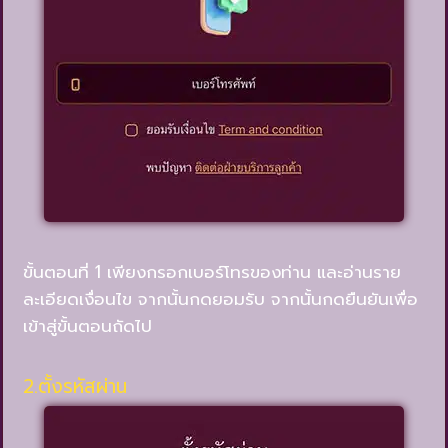
ขั้นตอนที่ 1 เพียงกรอกเบอร์โทรของท่าน และอ่านราย
ละเอียดเงื่อนไข จากนั้นกดยอมรับ จากนั้นกดยืนยันเพื่อ
เข้าสู่ขั้นตอนถัดไป
2.ตั้งรหัสผ่าน