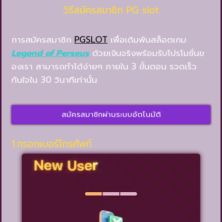
วิธีสมัครสมาชิก PG slot
การสมัครสมาชิก
PGSLOT
เพื่อเดิมพันสล็อตเกม
Legend of Perseus
ด้วยเงินจริงพร้อมรับโปรโมชั่นข
องเรา สามารถทำได้ง่ายๆ ภายใน 3 ขั้นตอน รวดเร็ว
ทันใจใน 30 วินาทีเท่านั้น
สมัครสมาชิกผ่านระบบอัตโนมัติ
1.กรอกเบอร์โทรศัพท์