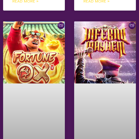
READ MORE »
READ MORE »