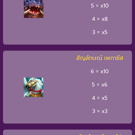
5 = x10
4 = x8
3 = x5
สัญลักษณ์ เพกาซัส
6 = x10
5 = x6
4 = x5
3 = x3