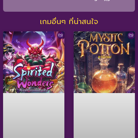
เกมอื่นๆ ที่น่าสนใจ