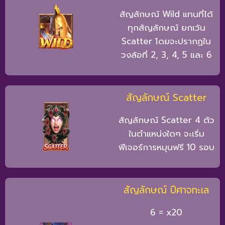
สัญลักษณ์ Wild แทนที่ได้
ทุกสัญลักษณ์ ยกเว้น
Scatter โดยจะปรากฏใน
วงล้อที่ 2, 3, 4, 5 และ 6
สัญลักษณ์ Scatter
สัญลักษณ์ Scatter 4 ตัว
ในตำแหน่งใดๆ จะเริ่ม
ฟีเจอร์การหมุนฟรี 10 รอบ
สัญลักษณ์ ปีศาจทะเล
6 = x20