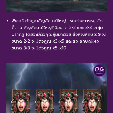
ฟีเจอร์ ตัวคูณสัญลักษณ์ใหญ่ : ระหว่างการหมุนใด
ก็ตาม สัญลักษณ์ใหญ่ที่มีขนาด 2×2 และ 3×3 จะสุ่ม
ปรากฏ โดยจะมีตัวคูณสุ่มมาด้วย ซึ่งสัญลักษณ์ใหญ่
ขนาด 2×2 จะมีตัวคูณ x3-x5 และสัญลักษณ์ใหญ่
ขนาด 3×3 จะมีตัวคูณ x5-x10