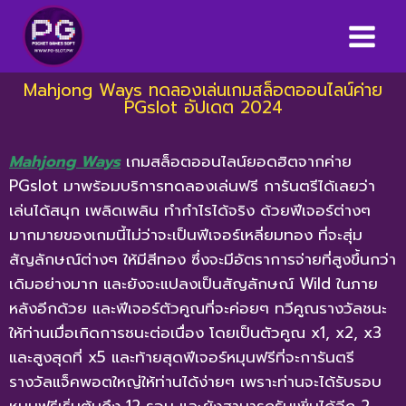
Mahjong Ways ทดลองเล่นเกมสล็อตออนไลน์ค่าย
PGslot อัปเดต 2024
Mahjong Ways
เกมสล็อตออนไลน์ยอดฮิตจากค่าย
PGslot มาพร้อมบริการทดลองเล่นฟรี การันตรีได้เลยว่า
เล่นได้สนุก เพลิดเพลิน ทำกำไรได้จริง ด้วยฟีเจอร์ต่างๆ
มากมายของเกมนี้ไม่ว่าจะเป็นฟีเจอร์เหลี่ยมทอง ที่จะสุ่ม
สัญลักษณ์ต่างๆ ให้มีสีทอง ซึ่งจะมีอัตราการจ่ายที่สูงขึ้นกว่า
เดิมอย่างมาก และยังจะแปลงเป็นสัญลักษณ์ Wild ในภาย
หลังอีกด้วย และฟีเจอร์ตัวคูณที่จะค่อยๆ ทวีคูณรางวัลชนะ
ให้ท่านเมื่อเกิดการชนะต่อเนื่อง โดยเป็นตัวคูณ x1, x2, x3
และสูงสุดที่ x5 และท้ายสุดฟีเจอร์หมุนฟรีที่จะการันตรี
รางวัลแจ็คพอตใหญ่ให้ท่านได้ง่ายๆ เพราะท่านจะได้รับรอบ