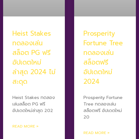
Heist Stakes
Prosperity
ทดลองเล่น
Fortune Tree
สล็อต PG ฟรี
ทดลองเล่น
อัปเดตใหม่
สล็อตฟรี
ล่าสุด 2024 ไม่
อัปเดตใหม่
สะดุด
2024
Heist Stakes ทดลอง
Prosperity Fortune
เล่นสล็อต PG ฟรี
Tree ทดลองเล่น
อัปเดตใหม่ล่าสุด 202
สล็อตฟรี อัปเดตใหม่
20
READ MORE »
READ MORE »