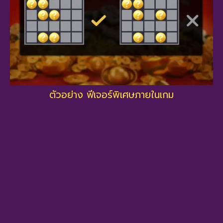
ตัวอย่าง ฟีเจอร์พิเศษภายในเกม