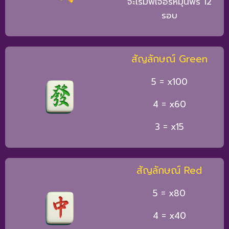
จะเริ่มฟีเจอร์หมุนฟรี 12
รอบ
สัญลักษณ์ Green
5 = x100
4 = x60
3 = x15
สัญลักษณ์ Red
5 = x80
4 = x40