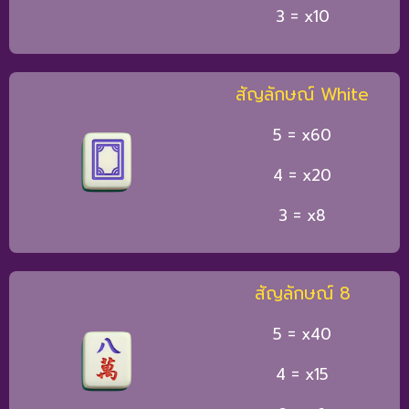
3 = x10
สัญลักษณ์ White
5 = x60
4 = x20
3 = x8
สัญลักษณ์ 8
5 = x40
4 = x15