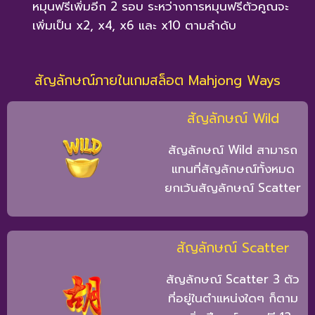
หมุนฟรีเพิ่มอีก 2 รอบ ระหว่างการหมุนฟรีตัวคูณจะ
เพิ่มเป็น x2, x4, x6 และ x10 ตามลำดับ
สัญลักษณ์ภายในเกมสล็อต Mahjong Ways
สัญลักษณ์ Wild
สัญลักษณ์ Wild สามารถ
แทนที่สัญลักษณ์ทั้งหมด
ยกเว้นสัญลักษณ์ Scatter
สัญลักษณ์ Scatter
สัญลักษณ์ Scatter 3 ตัว
ที่อยู่ในตำแหน่งใดๆ ก็ตาม