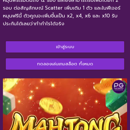
หมุนฟรีเริ่มต้นถึง 12 รอบ และยังสามารถรับเพิ่มได้อีก 2
รอบ ต่อสัญลักษณ์ Scatter เพิ่มเติม 1 ตัว และในฟีเจอร์
หมุนฟรีนี้ ตัวคูณจะเพิ่มขึ้นเป็น x2, x4, x6 และ x10 รับ
ประกันได้เลยว่าทำกำไรได้จริง
เข้าสู่ระบบ
ทดลองเล่นเกมสล็อต ทั้งหมด