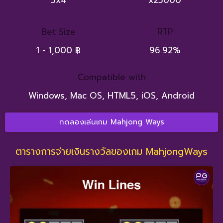
5x4
x25000
Bet Size
RTP
1 - 1,000 ฿
96.92%
Compatible with
Windows, Mac OS, HTML5, iOS, Android
ทดลองเล่นเกม Mahjong Ways
ตารางการจ่ายเงินรางวัลของเกม MahjongWays