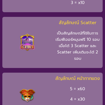
3 = x10
สัญลักษณ์ Scatter
เป็นสัญลักษณ์ที่ใช้ในการ
เริ่มฟีเจอร์หมุนฟรี 10 รอบ
เมื่อได้ 3 Scatter และ
Scatter เพิ่มเติมจะได้ 2
รอบ
สัญลักษณ์ หน้ากากแดง
5 = x60
4 = x30