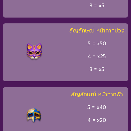
3 = x5
สัญลักษณ์ หน้ากากม่วง
5 = x50
4 = x25
3 = x5
สัญลักษณ์ หน้ากากฟ้า
5 = x40
4 = x20