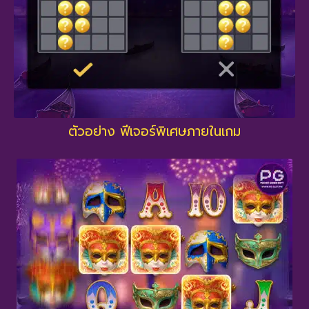
ตัวอย่าง ฟีเจอร์พิเศษภายในเกม