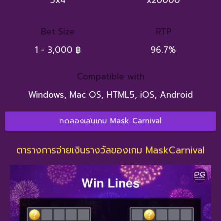
5x4
x20000
Bet Size
RTP
1 - 3,000 ฿
96.7%
Compatible with
Windows, Mac OS, HTML5, iOS, Android
ทดลองเล่นเกม Mask Carnival
ตารางการจ่ายเงินรางวัลของเกม MaskCarnival