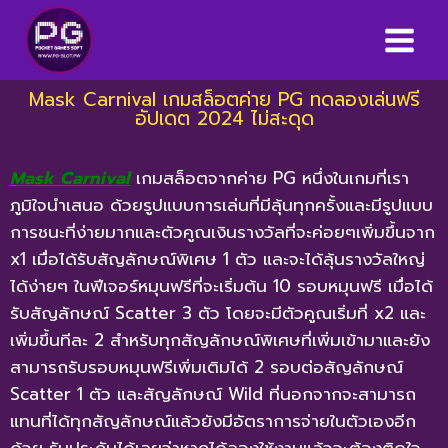
Mask Carnival เกมสล็อตค่าย PG ทดลองเล่นฟรี
อัปเดต 2024 ไม่สะดุด
Mask Carnival
เกมสล็อตจากค่าย PG หนึ่งในเกมที่เรา
ภูมิใจนำเสนอ ด้วยรูปแบบการเล่นที่มีลุ้นทุกครั้งและมีรูปแบบ
การชนะที่ง่ายมากและตัวคูณเงินรางวัลที่จะค่อยๆเพิ่มขึ้นจาก
x1 เมื่อได้รับสัญลักษณ์พิเศษ 1 ตัว และจะได้ลุ้นรางวัลใหญ่
ได้ง่ายๆ ในฟีเจอร์หมุนฟรีที่จะเริ่มต้น 10 รอบหมุนฟรี เมื่อได้
รับสัญลักษณ์ Scatter 3 ตัว โดยจะมีตัวคูณเริ่มที่ x2 และ
เพิ่มขึ้นทีละ 2 สำหรับทุกสัญลักษณ์พิเศษที่เพิ่มเข้ามาและยัง
สามารถรับรอบหมุนฟรีเพิ่มเติมได้ 2 รอบต่อสัญลักษณ์
Scatter 1 ตัว และสัญลักษณ์ Wild ที่นอกจากจะสามารถ
แทนที่ได้ทุกสัญลักษณ์แล้วยังมีอัตราการจ่ายในตัวเองอีก