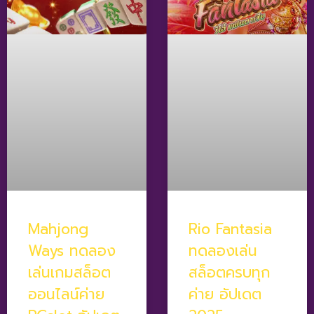
Mahjong
Rio Fantasia
Ways ทดลอง
ทดลองเล่น
เล่นเกมสล็อต
สล็อตครบทุก
ออนไลน์ค่าย
ค่าย อัปเดต