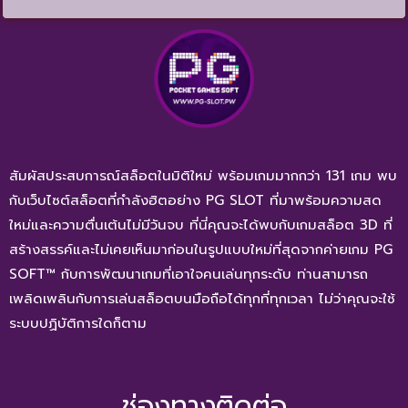
สัมผัสประสบการณ์สล็อตในมิติใหม่ พร้อมเกมมากกว่า 131 เกม พบ
กับเว็บไซต์สล็อตที่กำลังฮิตอย่าง PG SLOT ที่มาพร้อมความสด
ใหม่และความตื่นเต้นไม่มีวันจบ ที่นี่คุณจะได้พบกับเกมสล็อต 3D ที่
สร้างสรรค์และไม่เคยเห็นมาก่อนในรูปแบบใหม่ที่สุดจากค่ายเกม PG
SOFT™ กับการพัฒนาเกมที่เอาใจคนเล่นทุกระดับ ท่านสามารถ
เพลิดเพลินกับการเล่นสล็อตบนมือถือได้ทุกที่ทุกเวลา ไม่ว่าคุณจะใช้
ระบบปฏิบัติการใดก็ตาม
ช่องทางติดต่อ