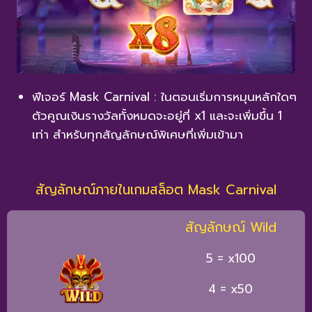
ฟีเจอร์ Mask Carnival : ในตอนเริ่มการหมุนหลักใดๆ
ตัวคูณเงินรางวัลทั้งหมดจะอยู่ที่ x1 และจะเพิ่มขึ้น 1
เท่า สำหรับทุกสัญลักษณ์พิเศษที่เพิ่มเข้ามา
สัญลักษณ์ภายในเกมสล็อต Mask Carnival
สัญลักษณ์ Wild
5 = x100
4 = x50