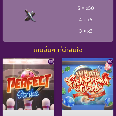
5 = x50
4 = x5
3 = x3
เกมอื่นๆ ที่น่าสนใจ