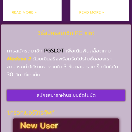
READ MORE »
READ MORE »
วิธีสมัครสมาชิก PG slot
การสมัครสมาชิก
PGSLOT
เพื่อเดิมพันสล็อตเกม
Medusa 2
ด้วยเงินจริงพร้อมรับโปรโมชั่นของเรา
สามารถทำได้ง่ายๆ ภายใน 3 ขั้นตอน รวดเร็วทันใจใน
30 วินาทีเท่านั้น
สมัครสมาชิกผ่านระบบอัตโนมัติ
1.กรอกเบอร์โทรศัพท์