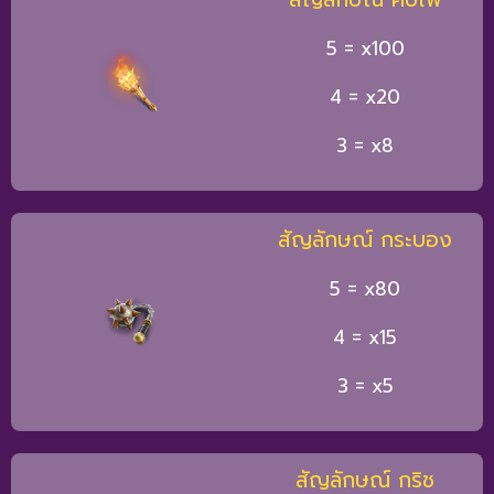
5 = x100
4 = x20
3 = x8
สัญลักษณ์ กระบอง
5 = x80
4 = x15
3 = x5
สัญลักษณ์ กริช