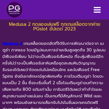
Medusa 2 ทดลองเล่นฟรี ทุกเกมสล็อตจากค่าย
PGslot อัปเดต 2023
Medusa 2
เกมสล็อตยอดฮิตที่ได้รับการพัฒนาต่อจาก เม
ดูซ่า ภาคแรง โดยมีรูปแบบการจ่ายเงินสูงสุดถึง 30 รูปแบบ
มีฟีเจอร์เพียบ ไม่ว่าจะเป็นฟีเจอร์เลือหม้อ ที่จะสุ่มฟีเจอร์อีก
ครั้งไม่ว่าจะเป็นฟีเจอร์เสาหินหรือชุดสะสมหินวิญญาณ
รับรองได้เลยว่าโดดเด่นไม่เหมือนใคร และในฟีเจอร์ Free
Spins ยังมีเอกลักษณ์สุดพิเศษคือ การโจมตีเมดูซ่า โดยจะ
แบบเป็น 2 ขั้น ซึ่งจะเริ่มขั้นที่ 2 เมื่อโจมตีเมดูซ่าจนทำความ
เสียหายถึง 800 แต้มเท่านั้น การันตรีได้เลยว่าทำกำไรและ
สนุกสนานอย่างแน่นอน เป็นเกมที่มีสัญลักษณ์ Wild เยอะ
มากๆ พร้อมยังสามารถเลือกรับโปรโมชั่นแจกเครดิตฟรี