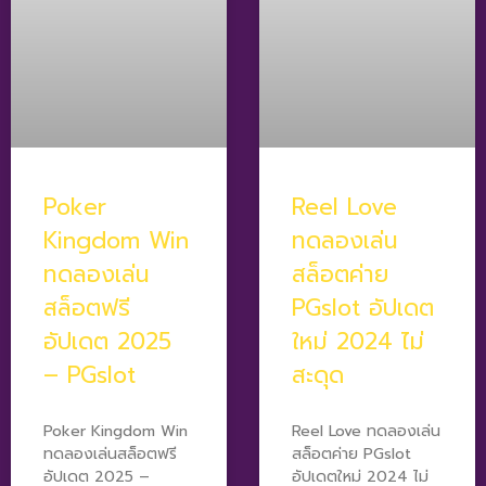
Poker
Reel Love
Kingdom Win
ทดลองเล่น
ทดลองเล่น
สล็อตค่าย
สล็อตฟรี
PGslot อัปเดต
อัปเดต 2025
ใหม่ 2024 ไม่
– PGslot
สะดุด
Poker Kingdom Win
Reel Love ทดลองเล่น
ทดลองเล่นสล็อตฟรี
สล็อตค่าย PGslot
อัปเดต 2025 –
อัปเดตใหม่ 2024 ไม่