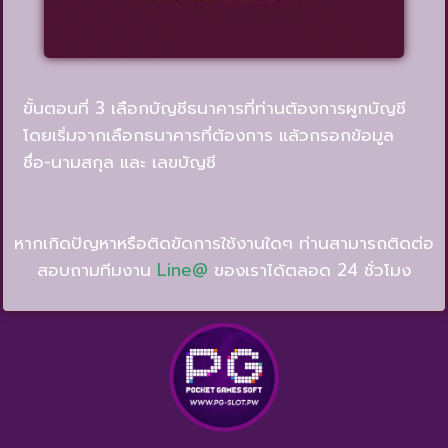
ขั้นตอนที่ 3 เลือกบัญชีธนาคารที่ท่านต้องการผูกบัญชี
โดยเริ่มจากเลือกธนาคารที่ต้องการ แล้วกรอกข้อมูล
ชื่อ-นามสกุล และ เลขบัญชี
หากเกิดปัญหาหรือติดขัดการใช้งานใดๆ ท่านสามารถติดต่อ
สอบถามทีมงาน
Line@
ของเราได้ตลอด 24 ชั่วโมง