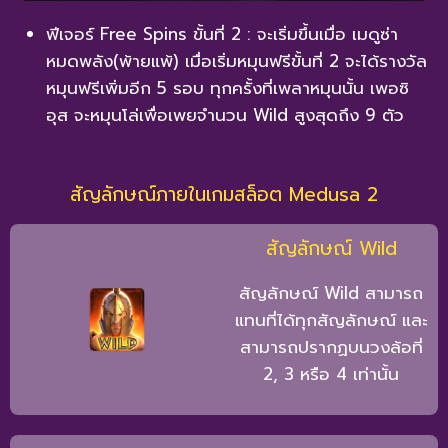
ฟีเจอร์ Free Spins ขั้นที่ 2 : จะเริ่มขึ้นเมื่อ เมดูซ่า
หมดพลัง(พ้ายแพ้) เมื่อเริ่มหมุนฟรีขั้นที่ 2 จะได้รางวัล
หมุนฟรีเพิ่มอีก 5 รอบ ทุกครั้งที่เพลาหมุนนั้น เพอซิ
อุส จะหมุนโล่เพื่อเพยจำนวน Wild สูงสุดถึง 9 ตัว
สัญลักษณ์ภายในเกมสล็อต Medusa 2
สัญลักษณ์ Wild
สัญลักษณ์ Wild สามารถ
แทนที่ได้ทุกสัญลักษณ์ และ
สามารถปรากฏบนวงล้อที่
2, 3 หรือ 4 เท่านั้น