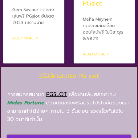
PGslot
Gem Saviour ทดลอง
เล่นฟรี PGslot อัปเดต
Mafia Mayhem
2023 ใช้งานง่าย
ทดลองเล่นสล็อต
ออนไลน์ฟรี ไม่มีสะดุด
READ MORE »
&#8211
READ MORE »
วิธีสมัครสมาชิก PG slot
การสมัครสมาชิก
PGSLOT
เพื่อเดิมพันสล็อตเกม
Midas Fortune
ด้วยเงินจริงพร้อมรับโปรโมชั่นของเรา
สามารถทำได้ง่ายๆ ภายใน 3 ขั้นตอน รวดเร็วทันใจใน
30 วินาทีเท่านั้น