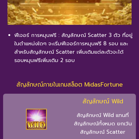
ฟีเจอร์ การหมุนฟรี : สัญลักษณ์ Scatter 3 ตัว ที่อยู่
ในตำแหน่งใดๆ จะเริ่มฟีเจอร์การหมุนฟรี 8 รอบ และ
สำหรับสัญลักษณ์ Scatter เพิ่มเติมแต่ละตัวจะได้
รอบหมุนฟรีเพิ่มเติม 2 รอบ
สัญลักษณ์ภายในเกมสล็อต MidasFortune
สัญลักษณ์ Wild
สัญลักษณ์ Wild แทนที่
สัญลักษณ์ทั้งหมด ยกเว้น
สัญลักษณ์ Scatter