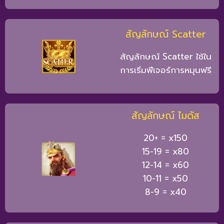
สัญลักษณ์ Scatter
สัญลักษณ์ Scatter ใช้ใน
การเริ่มฟีเจอร์การหมุนฟรี
สัญลักษณ์ ไมดัส
20+ = x150
15-19 = x80
12-14 = x60
10-11 = x50
8-9 = x40