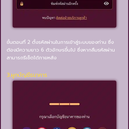
ขั้นตอนที่ 2 ตั้งรหัสผ่านในการเข้าสู่ระบบของท่าน ซึ่ง
ต้องมีความยาว 6 ตัวอักษรขึ้นไป ซึ่งหากลืมรหัสผ่าน
สามารถรีเซ็ตได้ภายหลัง
3.ผูกบัญชีธนาคาร