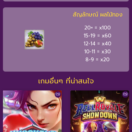
สัญลักษณ์ ผลไม้ทอง
20+ = x100
15-19 = x60
12-14 = x40
10-11 = x30
8-9 = x20
เกมอื่นๆ ที่น่าสนใจ