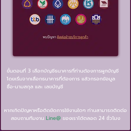
ขั้นตอนที่ 3 เลือกบัญชีธนาคารที่ท่านต้องการผูกบัญชี
โดยเริ่มจากเลือกธนาคารที่ต้องการ แล้วกรอกข้อมูล
ชื่อ-นามสกุล และ เลขบัญชี
หากเกิดปัญหาหรือติดขัดการใช้งานใดๆ ท่านสามารถติดต่อ
สอบถามทีมงาน
Line@
ของเราได้ตลอด 24 ชั่วโมง