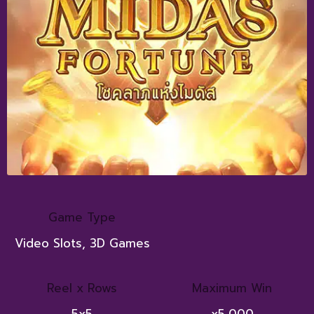
Game Type
Video Slots, 3D Games
Reel x Rows
Maximum Win