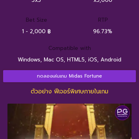
5x5
x5,000
Bet Size
RTP
1 - 2,000 ฿
96.73%
Compatible with
Windows, Mac OS, HTML5, iOS, Android
ทดลองเล่นเกม Midas Fortune
ตัวอย่าง ฟีเจอร์พิเศษภายในเกม