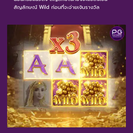
สัญลักษณ์ Wild ก่อนที่จะจ่ายเงินรางวัล