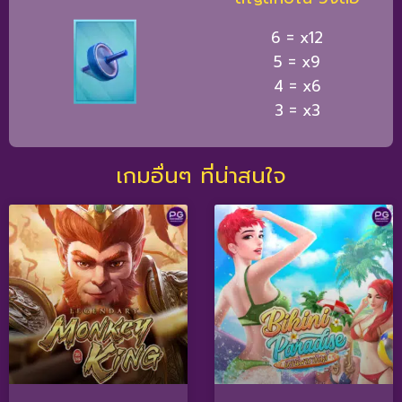
6 = x12
5 = x9
4 = x6
3 = x3
เกมอื่นๆ ที่น่าสนใจ