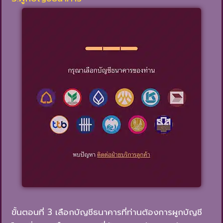
ขั้นตอนที่ 3 เลือกบัญชีธนาคารที่ท่านต้องการผูกบัญชี