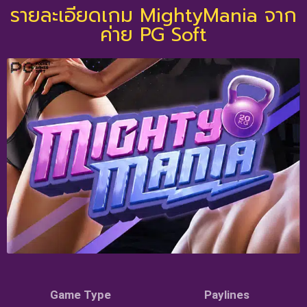
รายละเอียดเกม MightyMania จาก
ค่าย PG Soft
Game Type
Paylines