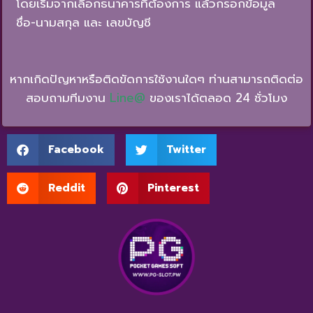
โดยเริ่มจากเลือกธนาคารที่ต้องการ แล้วกรอกข้อมูล
ชื่อ-นามสกุล และ เลขบัญชี
หากเกิดปัญหาหรือติดขัดการใช้งานใดๆ ท่านสามารถติดต่อ
สอบถามทีมงาน
Line@
ของเราได้ตลอด 24 ชั่วโมง
Facebook
Twitter
Reddit
Pinterest