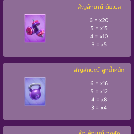
สัญลักษณ์ ดัมเบล
6 = x20
5 = x15
4 = x10
3 = x5
สัญลักษณ์ ลูกน้ำหนัก
6 = x16
5 = x12
4 = x8
3 = x4
สัญลักษณ์ วงล้อ