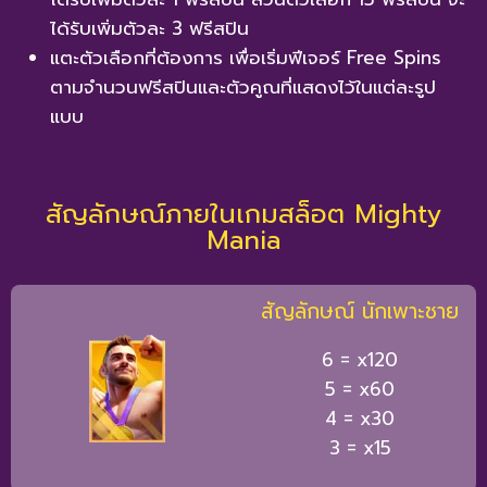
ได้รับเพิ่มตัวละ 3 ฟรีสปิน
แตะตัวเลือกที่ต้องการ เพื่อเริ่มฟีเจอร์ Free Spins
ตามจำนวนฟรีสปินและตัวคูณที่แสดงไว้ในแต่ละรูป
แบบ
สัญลักษณ์ภายในเกมสล็อต Mighty
Mania
สัญลักษณ์ นักเพาะชาย
6 = x120
5 = x60
4 = x30
3 = x15