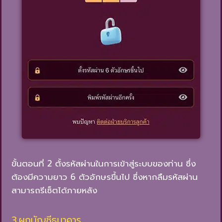
ขั้นตอนที่ 2 ตั้งรหัสผ่านในการเข้าสู่ระบบของท่าน ซึ่ง
ต้องมีความยาว 6 ตัวอักษรขึ้นไป ซึ่งหากลืมรหัสผ่าน
สามารถรีเซ็ตได้ภายหลัง
3.ผูกบัญชีธนาคาร