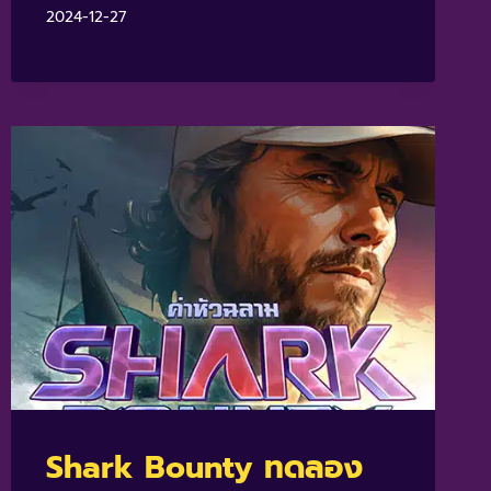
2024-12-27
Shark Bounty ทดลอง