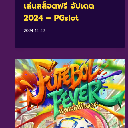
เล่นสล็อตฟรี อัปเดต
2024 – PGslot
2024-12-22