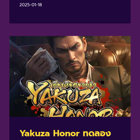
2025-01-18
Yakuza Honor ทดลอง