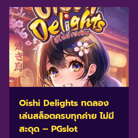
Oishi Delights ทดลอง
เล่นสล็อตครบทุกค่าย ไม่มี
สะดุด – PGslot