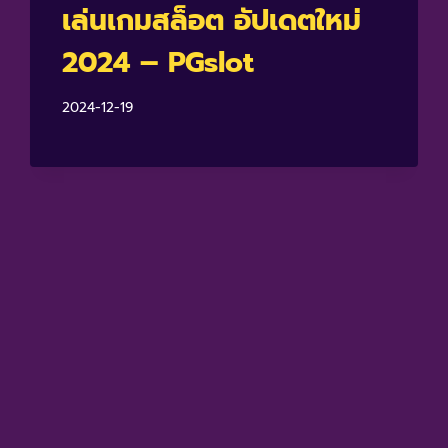
เล่นเกมสล็อต อัปเดตใหม่
2024 – PGslot
2024-12-19