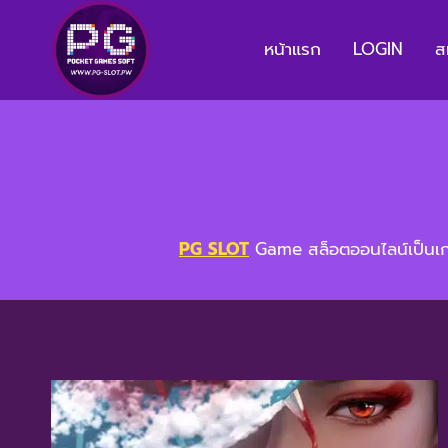
หน้าแรก
LOGIN
ส
PG SLOT
Game สล็อตออนไลน์เป็นเกมคา