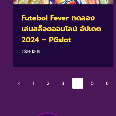
Futebol Fever ทดลอง
เล่นสล็อตออนไลน์ อัปเดต
2024 – PGslot
2024-12-13
1
2
3
4
5
6