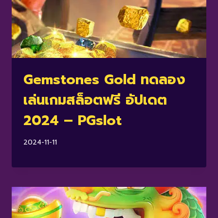
Gemstones Gold ทดลอง
เล่นเกมสล็อตฟรี อัปเดต
2024 – PGslot
2024-11-11