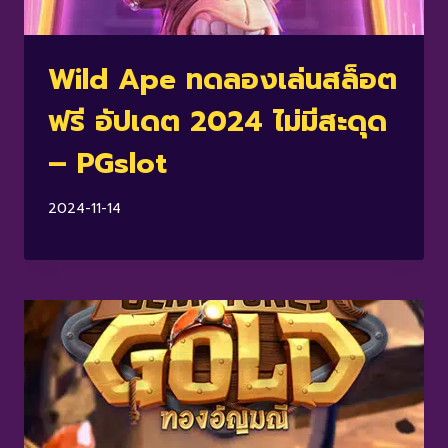
Wild Ape ทดลองเล่นสล็อต
ฟรี อัปเดต 2024 ไม่มีสะดุด
– PGslot
2024-11-14