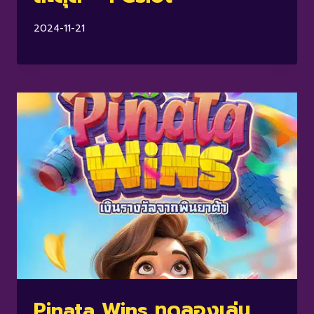
2024-11-21
Pinata Wins ทดลองเล่น