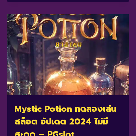
Mystic Potion ทดลองเล่น
สล็อต อัปเดต 2024 ไม่มี
สะดุด – PGslot