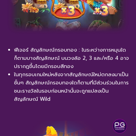
ฟีเจอร์ สัญลักษณ์กรอบทอง : ในระหว่างการหมุนใด
ก็ตามบางสัญลักษณ์ บนวงล้อ 2, 3 และ/หรือ 4 อาจ
ปรากฏขึ้นโดยมีกรอบสีทอง
ในทุกรอบเกมใหม่หลังจากสัญลักษณ์ใหม่ตกลงมาเป็น
ชั้นๆ สัญลักษณ์กรอบทองใดก็ตามที่มีส่วนร่วมในการ
ชนะรางวัลในรอบก่อนหน้านั้นจะถูกแปลงเป็น
สัญลักษณ์ Wild