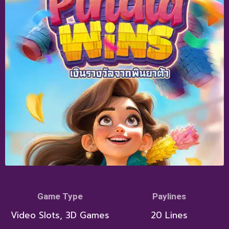
Game Type
Paylines
Video Slots, 3D Games
20 Lines