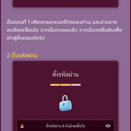
ขั้นตอนที่ 1 เพียงกรอกเบอร์โทรของท่าน และอ่านราย
ละเอียดเงื่อนไข จากนั้นกดยอมรับ จากนั้นกดยืนยันเพื่อ
เข้าสู่ขั้นตอนถัดไป
2.ตั้งรหัสผ่าน