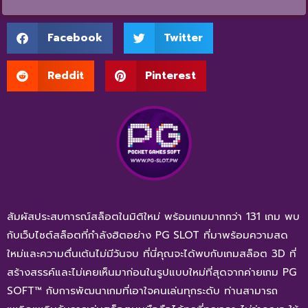
Facebook
Twitter
Reddit
Pinterest
สัมผัสประสบการณ์สล็อตในมิติใหม่ พร้อมเกมมากกว่า 131 เกม พบ
กับเว็บไซต์สล็อตที่กำลังฮิตอย่าง PG SLOT ที่มาพร้อมความสด
ใหม่และความตื่นเต้นไม่มีวันจบ ที่นี่คุณจะได้พบกับเกมสล็อต 3D ที่
สร้างสรรค์และไม่เคยเห็นมาก่อนในรูปแบบใหม่ที่สุดจากค่ายเกม PG
SOFT™ กับการพัฒนาเกมที่เอาใจคนเล่นทุกระดับ ท่านสามารถ