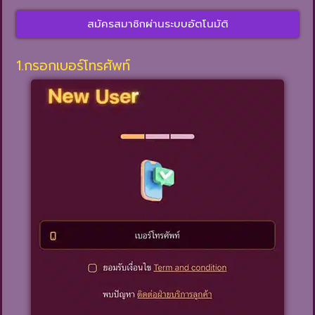
สมัครสมาชิกผ่านระบบอัตโนมัติ
1.กรอกเบอร์โทรศัพท์