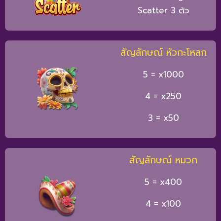
Scatter 3 ตัว
สัญลักษณ์ หัวกะโหลก
5 = x1000
4 = x250
3 = x50
สัญลักษณ์ หมวก
5 = x400
4 = x100