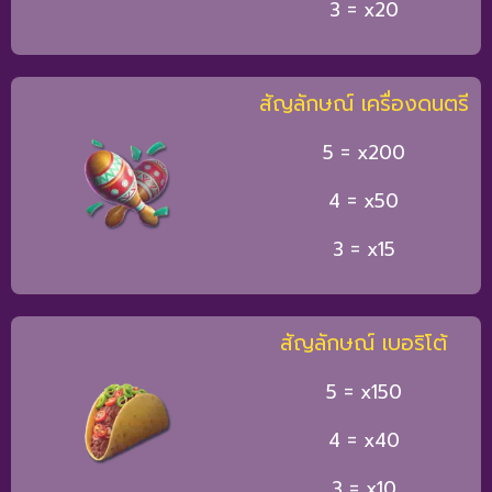
3 = x20
สัญลักษณ์ เครื่องดนตรี
5 = x200
4 = x50
3 = x15
สัญลักษณ์ เบอริโต้
5 = x150
4 = x40
3 = x10