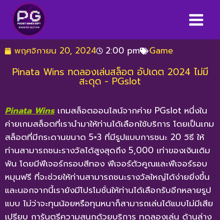
พฤศจิกายน 20, 2024
2:00 pm
Game
Pinata Wins ทดลองเล่นสล็อต อัปเดต 2024 ไม่มี
สะดุด - PGslot
Pinata Wins
เกมสล็อตออนไลน์จากค่าย PGslot หนึ่งใน
ค่ายเกมสล็อตที่เรานำมาให้ท่านได้เลือกใช้บริการ โดยเป็นเกม
สล็อตที่มีกระดานขนาด 5×3 ที่มีรูปแบบการชนะ 20 วิธี ให้
ท่านสามารถชนะรางวัลได้สูงสุดถึง 5,000 เท่าของเงินเดิม
พัน โดยมีฟีเจอร์กรอบสีทอง ฟีเจอร์ตัวคูณและฟีเจอร์รอบ
หมุนฟรี ที่จะช่วยให้ท่านสามารถชนะรางวัลใหญ่ได้ง่ายยิ่งขึ้น
และนอกจากนี้เรายังมีโปรโมชั่นให้ท่านได้เลือกรับอีกหลายรูป
แบบ ไม่ว่าจะทุนน้อยหรือทุนหนาก็สามารถเล่นได้แบบไม่มีเสีย
เปรียบ การันตรีความสนุกด้วยบริการ ทดลองเล่น ด้านล่าง