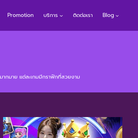
Promotion
บริการ
ติดต่อเรา
Blog
อกมากมาย แต่ละเกมมีกราฟิกที่สวยงาม