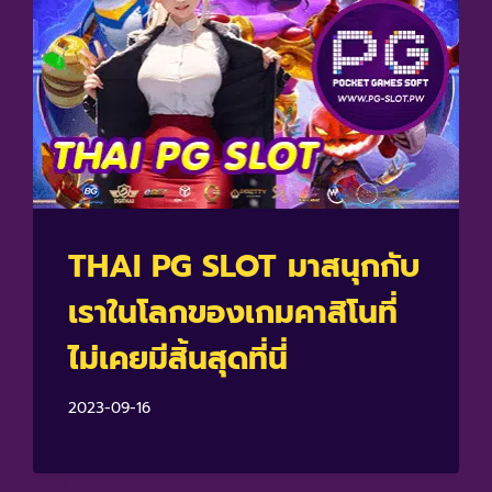
THAI PG SLOT มาสนุกกับ
เราในโลกของเกมคาสิโนที่
ไม่เคยมีสิ้นสุดที่นี่
2023-09-16