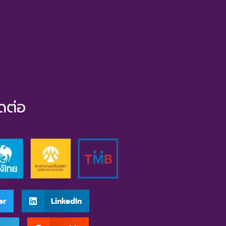
ดต่อ
er
LinkedIn