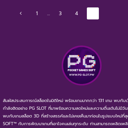
1
…
3
4
5
สัมผัสประสบการณ์สล็อตในมิติใหม่ พร้อมเกมมากกว่า 131 เกม พบกับเว็
กำลังฮิตอย่าง PG SLOT ที่มาพร้อมความสดใหม่และความตื่นเต้นไม่มีวันจบ
พบกับเกมสล็อต 3D ที่สร้างสรรค์และไม่เคยเห็นมาก่อนในรูปแบบใหม่ที่
SOFT™ กับการพัฒนาเกมที่เอาใจคนเล่นทุกระดับ ท่านสามารถเพลิดเพลิ