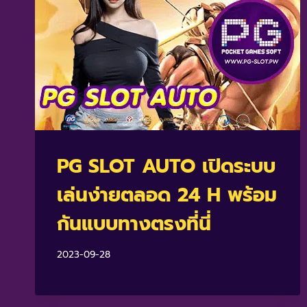
PG SLOT AUTO เปิดระบบ
เล่นง่ายตลอด 24 H พร้อม
กันแบบทางตรงที่นี่
2023-09-28