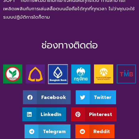
SOFT™ กับการพัฒนาเกมที่เอาใจคนเล่นทุกระดับ ท่านสามารถ
เพลิดเพลินกับการเล่นสล็อตบนมือถือได้ทุกที่ทุกเวลา ไม่ว่าคุณจะใช้
ระบบปฏิบัติการใดก็ตาม
ช่องทางติดต่อ
Facebook
Twitter
LinkedIn
Pinterest
Telegram
Reddit