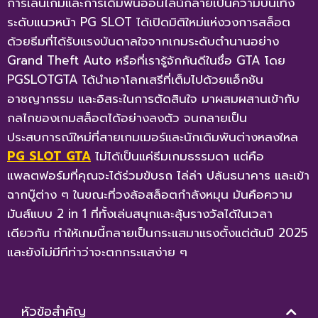
การเล่นเกมและการเดิมพันออนไลน์กลายเป็นความบันเทิง
ระดับแนวหน้า PG SLOT ได้เปิดมิติใหม่แห่งวงการสล็อต
ด้วยธีมที่ได้รับแรงบันดาลใจจากเกมระดับตำนานอย่าง
Grand Theft Auto หรือที่เรารู้จักกันดีในชื่อ GTA โดย
PGSLOTGTA ได้นำเอาโลกเสรีที่เต็มไปด้วยแอ็กชัน
อาชญากรรม และอิสระในการตัดสินใจ มาผสมผสานเข้ากับ
กลไกของเกมสล็อตได้อย่างลงตัว จนกลายเป็น
ประสบการณ์ใหม่ที่สายเกมเมอร์และนักเดิมพันต่างหลงใหล
PG SLOT GTA
ไม่ได้เป็นแค่ธีมเกมธรรมดา แต่คือ
แพลตฟอร์มที่คุณจะได้ร่วมขับรถ ไล่ล่า ปล้นธนาคาร และเข้า
ฉากบู๊ต่าง ๆ ในขณะที่วงล้อสล็อตกำลังหมุน มันคือความ
มันส์แบบ 2 in 1 ที่ทั้งเล่นสนุกและลุ้นรางวัลได้ในเวลา
เดียวกัน ทำให้เกมนี้กลายเป็นกระแสมาแรงตั้งแต่ต้นปี 2025
และยังไม่มีทีท่าว่าจะตกกระแสง่าย ๆ
หัวข้อสำคัญ