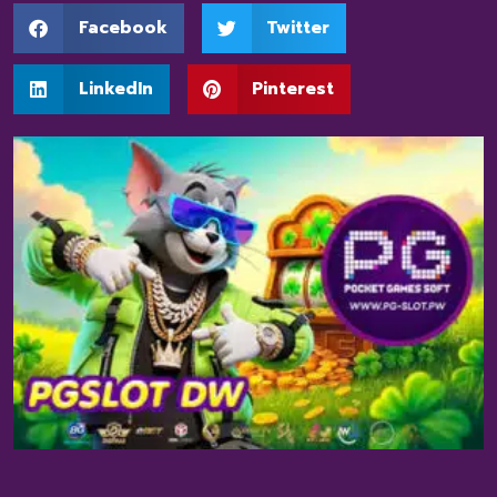
Facebook
Twitter
LinkedIn
Pinterest