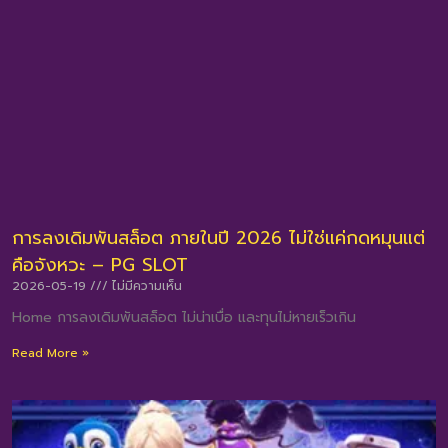
การลงเดิมพันสล็อต ภายในปี 2026 ไม่ใช่แค่กดหมุนแต่
คือจังหวะ – PG SLOT
2026-05-19
ไม่มีความเห็น
Home การลงเดิมพันสล็อต ไม่น่าเบื่อ และทุนไม่หายเร็วเกิน
Read More »