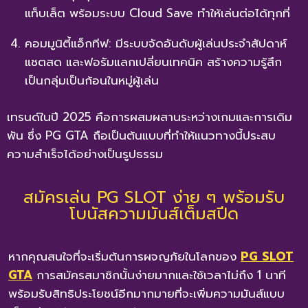
แท็บเล็ต พร้อมระบบ Cloud Save ทำให้เล่นต่อได้ทุกที่
คอมมูนิตี้แอ็กทีฟ: มีระบบจัดอันดับผู้เล่นประจำสัปดาห์
แชตสด และฟอรัมแลกเปลี่ยนเทคนิค สร้างความรู้สึก
เป็นกลุ่มเป็นก้อนในหมู่ผู้เล่น
เทรนด์ในปี 2025 คือการผสมผสานระหว่างเกมและการเดิม
พัน ซึ่ง PG GTA ถือเป็นต้นแบบที่ทำให้แนวทางนี้ประสบ
ความสำเร็จได้อย่างเป็นรูปธรรม
สมัครเล่น PG SLOT ง่าย ๆ พร้อมรับ
โบนัสความมันส์เต็มสปีด
หากคุณสนใจที่จะเริ่มต้นการผจญภัยในโลกของ
PG SLOT
GTA
การสมัครสมาชิกนั้นง่ายมากและใช้เวลาไม่ถึง 1 นาที
พร้อมรับสิทธิประโยชน์อีกมากมายที่จะเพิ่มความมันส์แบบ