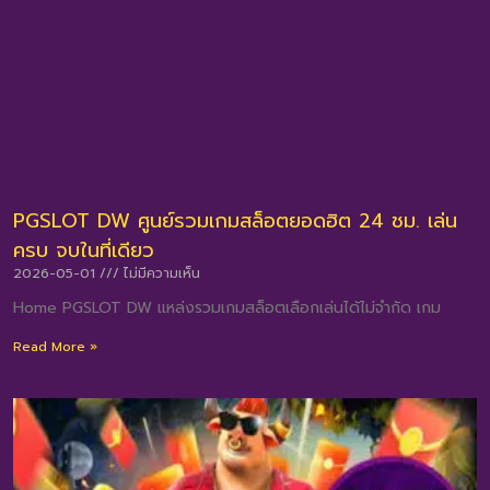
PGSLOT DW ศูนย์รวมเกมสล็อตยอดฮิต 24 ชม. เล่น
ครบ จบในที่เดียว
2026-05-01
ไม่มีความเห็น
Home PGSLOT DW แหล่งรวมเกมสล็อตเลือกเล่นได้ไม่จำกัด เกม
Read More »