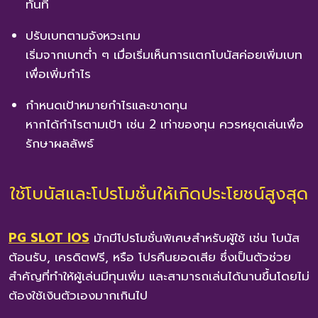
ทันที
ปรับเบทตามจังหวะเกม
เริ่มจากเบทต่ำ ๆ เมื่อเริ่มเห็นการแตกโบนัสค่อยเพิ่มเบท
เพื่อเพิ่มกำไร
กำหนดเป้าหมายกำไรและขาดทุน
หากได้กำไรตามเป้า เช่น 2 เท่าของทุน ควรหยุดเล่นเพื่อ
รักษาผลลัพธ์
ใช้โบนัสและโปรโมชั่นให้เกิดประโยชน์สูงสุด
PG SLOT IOS
มักมีโปรโมชั่นพิเศษสำหรับผู้ใช้ เช่น โบนัส
ต้อนรับ, เครดิตฟรี, หรือ โปรคืนยอดเสีย ซึ่งเป็นตัวช่วย
สำคัญที่ทำให้ผู้เล่นมีทุนเพิ่ม และสามารถเล่นได้นานขึ้นโดยไม่
ต้องใช้เงินตัวเองมากเกินไป