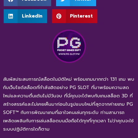
LinkedIn
Pinterest
สัมผัสประสบการณ์สล็อตในมิติใหม่ พร้อมเกมมากกว่า 131 เกม พบ
กับเว็บไซต์สล็อตที่กำลังฮิตอย่าง PG SLOT ที่มาพร้อมความสด
ใหม่และความตื่นเต้นไม่มีวันจบ ที่นี่คุณจะได้พบกับเกมสล็อต 3D ที่
สร้างสรรค์และไม่เคยเห็นมาก่อนในรูปแบบใหม่ที่สุดจากค่ายเกม PG
SOFT™ กับการพัฒนาเกมที่เอาใจคนเล่นทุกระดับ ท่านสามารถ
เพลิดเพลินกับการเล่นสล็อตบนมือถือได้ทุกที่ทุกเวลา ไม่ว่าคุณจะใช้
ระบบปฏิบัติการใดก็ตาม