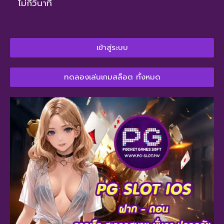
ไม่กี่วินาที
เข้าสู่ระบบ
ทดลองเล่นเกมสล็อต ทั้งหมด