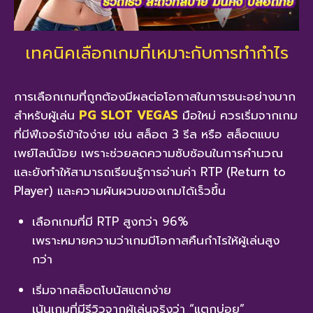
เทคนิคเลือกเกมที่เหมาะกับการทำกำไร
การเลือกเกมที่ถูกต้องมีผลต่อโอกาสในการชนะอย่างมาก
สำหรับผู้เล่น
PG SLOT VEGAS
มือใหม่ ควรเริ่มจากเกม
ที่มีฟีเจอร์เข้าใจง่าย เช่น สล็อต 3 รีล หรือ สล็อตแบบ
เพย์ไลน์น้อย เพราะช่วยลดความซับซ้อนในการคำนวณ
และยังทำให้สามารถเรียนรู้การอ่านค่า RTP (Return to
Player) และความผันผวนของเกมได้เร็วขึ้น
เลือกเกมที่มี RTP สูงกว่า 96%
เพราะหมายความว่าเกมมีโอกาสคืนกำไรให้ผู้เล่นสูง
กว่า
เริ่มจากสล็อตโบนัสแตกง่าย
เน้นเกมที่มีรีวิวจากผู้เล่นจริงว่า “แตกบ่อย”