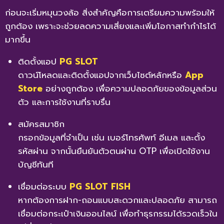
ก่อนจะเริ่มหมุนวงล้อ สิ่งสำคัญคือการเตรียมความพร้อมให้
ถูกต้อง เพราะจะช่วยลดความเสี่ยงและเพิ่มโอกาสทำกำไรได้
มากขึ้น
ติดตั้งแอป
PG SLOT
ดาวน์โหลดและติดตั้งแอปจากเว็บไซต์หลักหรือ
App
Store
อย่างถูกต้อง เพื่อความปลอดภัยของข้อมูลส่วน
ตัว และการใช้งานที่ราบรื่น
สมัครสมาชิก
กรอกข้อมูลที่จำเป็น เช่น เบอร์โทรศัพท์ อีเมล และตั้ง
รหัสผ่าน จากนั้นยืนยันตัวตนผ่าน OTP เพื่อเปิดใช้งาน
บัญชีทันที
เชื่อมต่อระบบ
PG SLOT FISH
หากต้องการฝาก-ถอนแบบสะดวกและปลอดภัย สามารถ
เชื่อมต่อกระเป๋าเงินออนไลน์ เพื่อทำธุรกรรมได้รวดเร็วใน