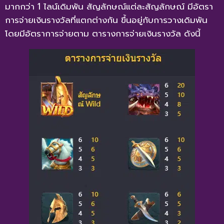
มากกว่า 1 ไลน์เดิมพัน สัญลักษณ์แต่ละสัญลักษณ์ มีอัตรา
การจ่ายเงินรางวัลที่แตกต่างกัน ขึ้นอยู่กับการวางเดิมพัน
โดยมีอัตราการจ่ายตาม ตารางการจ่ายเงินรางวัล ดังนี้