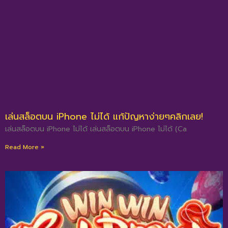
เล่นสล็อตบน iPhone ไม่ได้ แก้ปัญหาง่ายๆคลิกเลย!
เล่นสล็อตบน iPhone ไม่ได้ เล่นสล็อตบน iPhone ไม่ได้ (Ca
Read More »