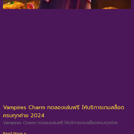
Vampires Charm ทดลองเล่นฟรี ให้บริการเกมสล็อต
ครบทุกค่าย 2024
Vampires Charm ทดลองเล่นฟรี ให้บริการเกมสล็อตครบทุกค่าย
Read More »