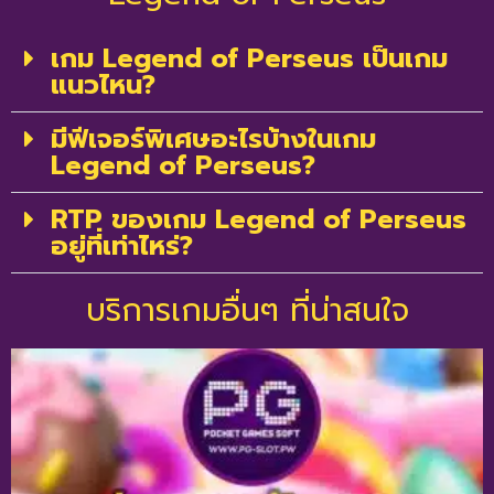
เกม Legend of Perseus เป็นเกม
แนวไหน?
มีฟีเจอร์พิเศษอะไรบ้างในเกม
Legend of Perseus?
RTP ของเกม Legend of Perseus
อยู่ที่เท่าไหร่?
บริการเกมอื่นๆ ที่น่าสนใจ