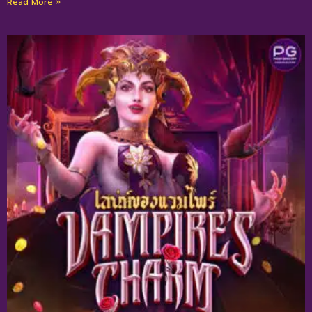
Read More »