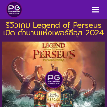
รีวิวเกม Legend of Perseus
เปิด ตำนานแห่งเพอร์ซีอุส 2024