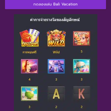
ทดลองเล่น Bali Vacation