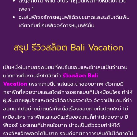
สัญลักษณ์ Wild จะปรากฎบนเพลาทั้งหมดยกเว้น
เพลา 1
จะเล่นฟีเจอร์การหมุนฟรีด้วยขนาดและระดับเดิมพัน
เดียวกับที่เริ่มฟีเจอร์การหมุนฟรีนั้น
สรุป รีวิวสล็อต Bali Vacation
เป็นหนึ่งในเกมยอดนิยมที่คนชื่นชอบและเข้าเล่นเป็นจำนวน
มากทางทีมงานจึงได้จัดทำ
รีวิวสล็อต Bali
Vacation
เพราะเกมนี้น่าเล่นและน่าลองมากๆ ตัวเกมมี
กราฟิกที่สวยงามและสไตล์การออกแบบที่ไม่เหมือนใคร ทำให้
ผู้เล่นตกหลุมรักและติดใจได้อย่างรวดเร็ว จัดว่าเป็นเกมที่ทำ
ออกมาได้อย่างน่าสนใจทั้งเนื้อเรื่องของเกมที่แปลกใหม่ ไม่
เหมือนใคร กราฟิกและแอนิเมชั่นของเกมก็ทำได้สวยงาม มี
ฟีเจอร์ ของเกมที่น่าสนใจมาก น่าจะเป็นตัวช่วยทำให้ได้
รางวัลแจ็คพอตได้ไม่ยาก
รวมถึงกติกาการเล่นก็ไม่ได้ยากไม่