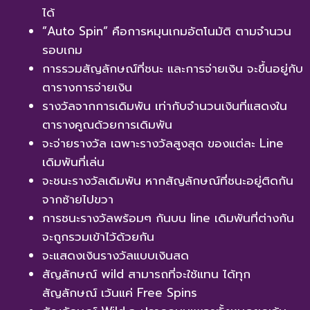
ได้
”Auto Spin” คือการหมุนเกมอัตโนมัติ ตามจำนวน
รอบเกม
การรวมสัญลักษณ์ที่ชนะ และการจ่ายเงิน จะขึ้นอยู่กับ
ตารางการจ่ายเงิน
รางวัลจากการเดิมพัน เท่ากับจำนวนเงินที่แสดงใน
ตารางคูณด้วยการเดิมพัน
จะจ่ายรางวัล เฉพาะรางวัลสูงสุด ของแต่ละ Line
เดิมพันที่เล่น
จะชนะรางวัลเดิมพัน หากสัญลักษณ์ที่ชนะอยู่ติดกัน
จากซ้ายไปขวา
การชนะรางวัลพร้อมๆ กันบน line เดิมพันที่ต่างกัน
จะถูกรวมเข้าไว้ด้วยกัน
จะแสดงเงินรางวัลแบบเงินสด
สัญลักษณ์ wild สามารถที่จะใช้แทน ได้ทุก
สัญลักษณ์ เว้นแค่ Free Spins