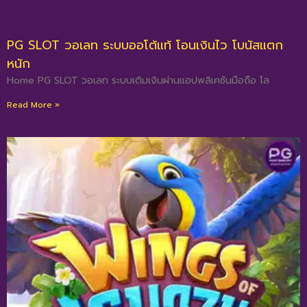
PG SLOT วอเลท ระบบออโต้แท้ โอนเงินไว โบนัสแตก
หนัก
Home PG SLOT วอเลท ระบบเติมเงินผ่านแอปพลิเคชันมือถือ โล
Read More »