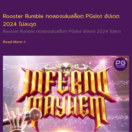
Rooster Rumble ทดลองเล่นสล็อต PGslot อัปเดต
2024 ไม่สะดุด
Rooster Rumble ทดลองเล่นสล็อต PGslot อัปเดต 2024 ไม่สะด
Read More »