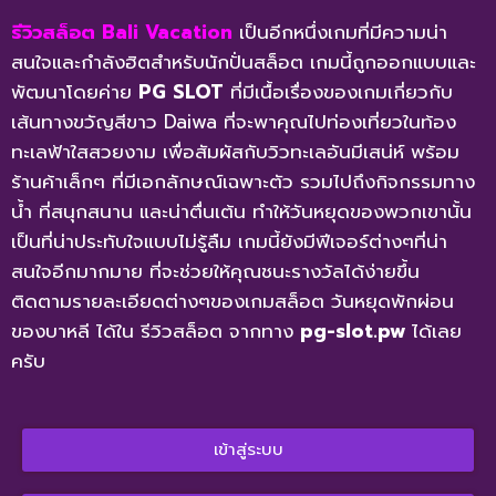
รีวิวสล็อต Bali Vacation
เป็นอีกหนึ่งเกมที่มีความน่า
สนใจและกำลังฮิตสำหรับนักปั่นสล็อต เกมนี้ถูกออกแบบและ
พัฒนาโดยค่าย
PG SLOT
ที่มีเนื้อเรื่องของเกมเกี่ยวกับ
เส้นทางขวัญสีขาว Daiwa ที่จะพาคุณไปท่องเที่ยวในท้อง
ทะเลฟ้าใสสวยงาม เพื่อสัมผัสกับวิวทะเลอันมีเสน่ห์ พร้อม
ร้านค้าเล็กๆ ที่มีเอกลักษณ์เฉพาะตัว รวมไปถึงกิจกรรมทาง
น้ำ ที่สนุกสนาน และน่าตื่นเต้น ทำให้วันหยุดของพวกเขานั้น
เป็นที่น่าประทับใจแบบไม่รู้ลืม เกมนี้ยังมีฟีเจอร์ต่างๆที่น่า
สนใจอีกมากมาย ที่จะช่วยให้คุณชนะรางวัลได้ง่ายขึ้น
ติดตามรายละเอียดต่างๆของเกมสล็อต วันหยุดพักผ่อน
ของบาหลี ได้ใน รีวิวสล็อต จากทาง
pg-slot.pw
ได้เลย
ครับ
เข้าสู่ระบบ