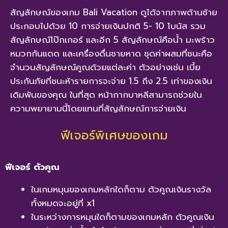
สัญลักษณ์ของเกม Bali Vacation ดูได้จากภาพด้านซ้าย
ประกอบไปด้วย 10 การจ่ายเงินปกติ 5- 10 โบนัส รวม
สัญลักษณ์โป๊กเกอร์ และอีก 5 สัญลักษณ์คือน้ำ มะพร้าว
หมวกกันแดด และเครื่องดื่นชายหาด ชุดค่าผสมที่ชนะคือ
จำนวนสัญลักษณ์คูณด้วยแต่ละค่า ตัวอย่างเช่น เบี้ย
ประกันภัยที่ชนะห้ารายการจะจ่าย 1.5 ถึง 2.5 เท่าของเงิน
เดิมพันของคุณ ในที่สุด หน้ากากบาหลีสามารถช่วยใน
ความพยายามนี้โดยแทนที่สัญลักษณ์การจ่ายเงิน
ฟีเจอร์พิเศษของเกม
ฟีเจอร์ ตัวคูณ
ในเกมหมุนของเกมหลักใดก็ตาม ตัวคูณเงินรางวัล
ทั้งหมดจะอยู่ที่ x1
ในระหว่างการหมุนใดก็ตามของเกมหลัก ตัวคูณเงิน