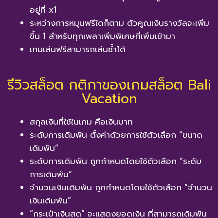
อยู่ที่ x1
ระหว่างการหมุนฟรีใดก็ตาม ตัวคูณเงินรางวัลจะเพิ่ม
ขึ้น 1 สำหรับทุกเพลาเพิ่มพิเศษที่เพิ่มเข้ามา
เกมเล่นฟรีสามารถเล่นซ้ำได้
รีวิวสล็อต กติกาของเกมสล็อต Bali
Vacation
สกุลเงินที่ใช้ในเกม คือเงินบาท
ระดับการเดิมพัน ตั้งค่าด้วยการใช้ตัวเลือก ”ขนาด
เดิมพัน”
ระดับการเดิมพัน ถูกกำหนดโดยใช้ตัวเลือก ”ระดับ
การเดิมพัน”
จำนวนเงินเดิมพัน ถูกกำหนดโดยใช้ตัวเลือก ”จำนวน
เงินเดิมพัน”
”กระเป๋าเงินสด” จะแสดงยอดเงิน ที่สามารถเดิมพัน