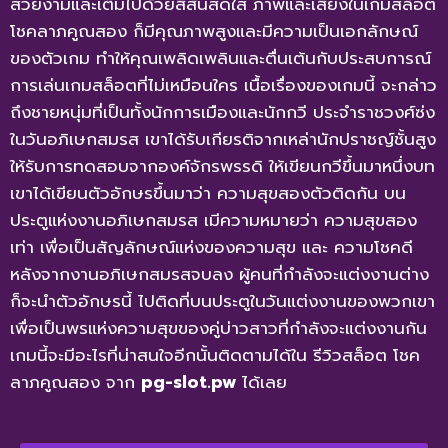
สวยงามและเต็มไปด้วยสีสันสดใส ภาพและเสียงในเกมสล็อต
โชคลาภคูณสอง ก็มีคุณภาพสูงและมีความเป็นเอกลักษณ์
ของตัวเกม ทำให้คุณเพลิดเพลินและตื่นเต้นกับประสบการณ์
การเล่นเกมสล็อตที่ไม่เหมือนใคร เนื้อเรื่องของเกมนี้ จะกล่าว
ถึงชายหนุ่มที่เป็นทั้งนักการเมืองและนักกวี ประจำราชวงศ์ซ่ง
ในวันอภิเษกสมรส เขาได้รับเกียรติจากเหล่านักปราชญ์ชั้นสูง
ให้รับการทดสอบจากองค์จักรพรรดิ ให้เขียนกวีขึ้นมาหนึ่งบท
เขาได้เขียนตัวอักษรขึ้นมาว่า ความสุขสองตัวติดกัน บน
ประตูแห่งงานอภิเษกสมรส เมีความหมายว่า ความสุขสอง
เท่า เพื่อเป็นสัญลักษณ์แห่งของความสุข และ ความโชคดี
หลังจากงานอภิเษกสมรสจบลง ผู้คนที่กำลังจะแต่งงานต่าง
ก็จะนำตัวอักษรนี้ ไปติดที่บนประตูในวันแต่งงานของพวกเขา
เพื่อเป็นพรแห่งความสุขของคู่บ่าวสาวที่กำลังจะแต่งงานกัน
เกมนี้จะมีอะไรที่น่าสนใจอีกนั้นติดตามได้ใน รีวิวสล็อต โชค
ลาภคูณสอง จาก
pg-slot.pw
ได้เลย