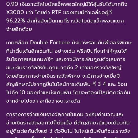
0.90 เงินรางวัลโบนัสแจ็คพอตใหญ่มีให้ลุ้นรับได้มากถึง
X3000 เท่า โดยค่า RTP ของเกมมีค่าเฉลี่ยอยู่ที่
96.22% อีกทั้งยังเป็นเกมที่รางวัลโบนัสแจ็คพอตแตก
ง่ายอีกด้วย
เกมสล็อต Double Fortune ยังมาพร้อมกับฟีเจอร์พิเศษ
ที่น่าตื่นเต้นอีกเช่นกัน อย่างเช่น ฟรีสปินที่จะทำให้คุณได้
รับโอกาสเล่นเกมฟรีๆ และอาจมีการเพิ่มคูณตัวเลขการ
ชนะเงินรางวัลให้กับคุณมากถึง 2 เท่าของรางวัลใหญ่
โดยอัตราการจ่ายเงินรางวัลพิเศษ จะมีการจ่ายเมื่อมี
สัญลักษณ์ปรากฏขึ้นในไลน์การเดิมพัน ที่ 3 4 และ 5จน
ไปถึง 10 ของตำแหน่งเดิมพัน โดยจะต้องมีไลน์ติดต่อกัน
จากซ้ายไปขวา จะถือว่าชนะรางวัล
ตารางการจ่ายเงินรางวัลภายในเกม จะเริ่มคำนวณและ
จ่ายเงินรางวัลออกไปก็ต่อเมื่อ มีสัญลักษณ์แบบเดียวกัน
อยู่ติดต่อกันตั้งแต่ 3 ตัวขึ้นไป ในไลน์เดิมพันที่ชนะรางวัล