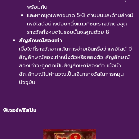
พร้อมกัน
และหากชุดเพลาขนาด 5×3 ด้านบนและด้านล่างมี
เพย์ไลน์อย่างน้อยหนึ่งแถวที่ชนะรางวัลต่อชุด
รางวัลทั้งหมดในรอบนั้นจะคูณด้วย 8
สัญลักษณ์สองเท่า
เมื่อใดที่รางวัลจากเส้นการจ่ายเงินหรือว่าเพย์ไลน์ มี
สัญลักษณ์สองเท่าหนึ่งตัวหรือสองตัว สัญลักษณ์
สองเท่าจะถูกคิดเป็นสัญลักษณ์สองตัว เมื่อนำ
สัญลักษณ์ไปคำนวณเป็นเงินารางวัลในการหมุน
ปัจจุบัน
ฟีเจอร์ฟรีสปิน