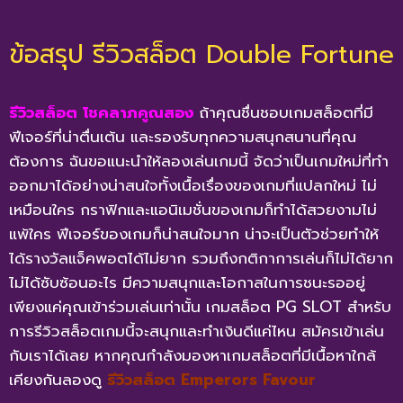
ข้อสรุป รีวิวสล็อต Double Fortune
รีวิวสล็อต โชคลาภคูณสอง
ถ้าคุณชื่นชอบเกมสล็อตที่มี
ฟีเจอร์ที่น่าตื่นเต้น และรองรับทุกความสนุกสนานที่คุณ
ต้องการ ฉันขอแนะนำให้ลองเล่นเกมนี้ จัดว่าเป็นเกมใหม่ที่ทำ
ออกมาได้อย่างน่าสนใจทั้งเนื้อเรื่องของเกมที่แปลกใหม่ ไม่
เหมือนใคร กราฟิกและแอนิเมชั่นของเกมก็ทำได้สวยงามไม่
แพ้ใคร ฟีเจอร์ของเกมก็น่าสนใจมาก น่าจะเป็นตัวช่วยทำให้
ได้รางวัลแจ็คพอตได้ไม่ยาก
รวมถึงกติกาการเล่นก็ไม่ได้ยาก
ไม่ได้ซับซ้อนอะไร
มีความสนุกและโอกาสในการชนะรออยู่
เพียงแค่คุณเข้าร่วมเล่นเท่านั้น
เกมสล็อต
PG SLOT
สำหรับ
การรีวิวสล็อตเกมนี้จะสนุกและทำเงินดีแค่ไหน สมัครเข้าเล่น
กับเราได้เลย หากคุณกำลังมองหาเกมสล็อตที่มีเนื้อหาใกล้
เคียงกันลองดู
รีวิวสล็อต Emperors Favour