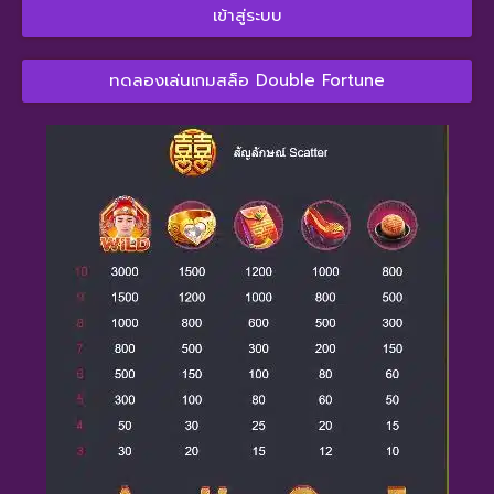
เข้าสู่ระบบ
ทดลองเล่นเกมสล็อ Double Fortune