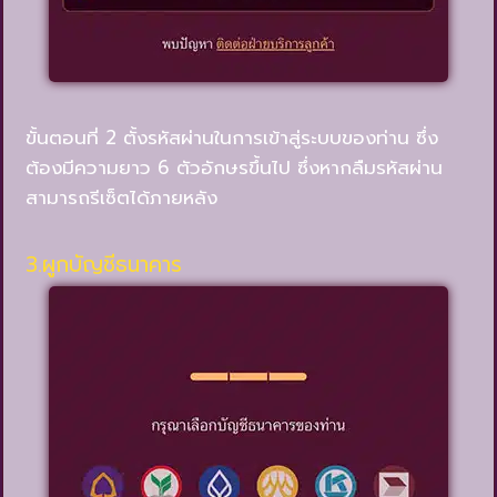
ขั้นตอนที่ 2 ตั้งรหัสผ่านในการเข้าสู่ระบบของท่าน ซึ่ง
ต้องมีความยาว 6 ตัวอักษรขึ้นไป ซึ่งหากลืมรหัสผ่าน
สามารถรีเซ็ตได้ภายหลัง
3.ผูกบัญชีธนาคาร