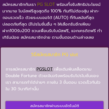
สมัครสมาชิกกับเรา
PG SLOT
พร้อมทั้งรับสิทธิประโยชน์
มากมาย โบนัสฟรีสูงสุดถึง 100% ทันทีไม่ต้องลุ้น ฝาก-
ถอนรวดเร็ว ด้วยระบบออโต้ (AUTO) ที่ทันสมัยที่สุด
ปลอดภัยที่สุด มีโปรโมชั่นอื่น ๆ ให้เลือกรับอีกเพียบ
ฝาก100รับ200 ชวนเพื่อนรับโบนัสฟรี, แจกเครดิตฟรี ทำ
เทิร์นน้อย สมัครสมาชิกง่าย ตามขั้นตอนด้านล่างเลย
วิธีสมัครสมาชิก PG slot
การสมัครสมาชิก
PGSLOT
เพื่อเดิมพันสล็อตเกม
Double Fortune ด้วยเงินจริงพร้อมรับโปรโมชั่นของ
เรา สามารถทำได้ง่ายๆ ภายใน 3 ขั้นตอน รวดเร็วทันใจ
ใน 30 วินาทีเท่านั้น
สมัครสมาชิกผ่านระบบอัตโนมัติ