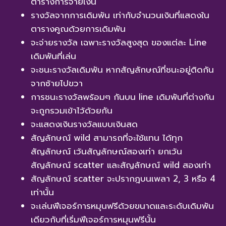
ตารางการจ่ายเงิน
รางวัลจากการเดิมพัน เท่ากับจำนวนเงินที่แสดงใน
ตารางคูณด้วยการเดิมพัน
จะจ่ายรางวัล เฉพาะรางวัลสูงสุด ของแต่ละ Line
เดิมพันที่เล่น
จะชนะรางวัลเดิมพัน หากสัญลักษณ์ที่ชนะอยู่ติดกัน
จากซ้ายไปขวา
การชนะรางวัลพร้อมๆ กันบน line เดิมพันที่ต่างกัน
จะถูกรวมเข้าไว้ด้วยกัน
จะแสดงเงินรางวัลแบบเงินสด
สัญลักษณ์ wild สามารถที่จะใช้แทน ได้ทุก
สัญลักษณ์ เว้นสัญลักษณ์สองเท่า ยกเว้น
สัญลักษณ์ scatter และสัญลักษณ์ wild สองเท่า
สัญลักษณ์ scatter จะปรากฎบนเพลา 2, 3 หรือ 4
เท่านั้น
จะเล่นฟีเจอร์การหมุนฟรีด้วยขนาดและระดับเดิมพัน
เดียวกับที่เริ่มฟีเจอร์การหมุนฟรีนั้น