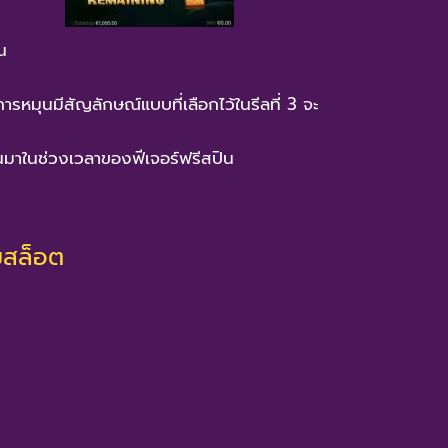
น
ารหมุนมีสัญลักษณ์แบบที่เลือกไว้ในรีลที่ 3 จะ
นมาในช่วงเวลาของฟีเจอร์ฟรีสปิน
มสล็อต