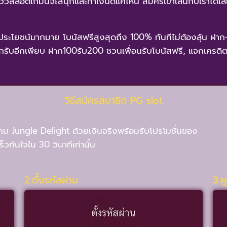
วิวสล็อตเกมนี้จะสนุกและทำเงินดีแค่ไหน สมัครเข้าเล่นกับเราได้
ิประโยชน์มากมาย โบนัสฟรีสูงสุดถึง 100% ทันทีไม่ต้องลุ้น ฝา
้เลือกรับอีกเพียบ ฝาก100รับ200 ชวนเพื่อนรับโบนัสฟรี, แจกเครด
วิธีสมัครสมาชิก PG slot
เกม Jungle Delight ด้วยเงินจริงพร้อมรับโปรโมชั่นของ
วทันใจใน 30 วินาทีเท่านั้น
2.ตั้งรหัสผ่าน
3.ผ