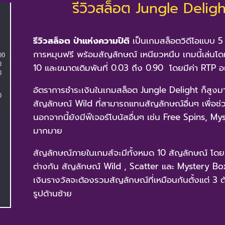
รีวิวสล็อต Jungle Delig
รีวิวสล็อต ป่าแห่งความปิติ
เป็นเกมสล็อตวิดีโอแบบ 5
การหมุนฟรี พร้อมสัญลักษณ์ เหนียวหนึบ เกมนี้เล่นโดยมี
10 และขนาดเดิมพันที่ 0.03 ถึง 0.90 โดยมีค่า RTP อย
อัตราการชำระเงินในเกมสล็อต Jungle Delight ก็สูงมา
สัญลักษณ์ Wild ที่สามารถแทนสัญลักษณ์อื่นๆ เพื่อช
นอกจากนี้ยังมีฟีเจอร์โบนัสอื่นๆ เช่น Free Spins,
Mys
มากมาย
สัญลักษณ์ภายในเกมส์จะมีทั้งหมด 10 สัญลักษณ์ โดยแต
ต่างกัน สัญลักษณ์ Wild , Scatter และ Mystery Box 
เงินรางวัลจะต้องรวมสัญลักษณ์ที่เหมือนกันตั้งแต่ 3 ต
รูปด้านซ้าย