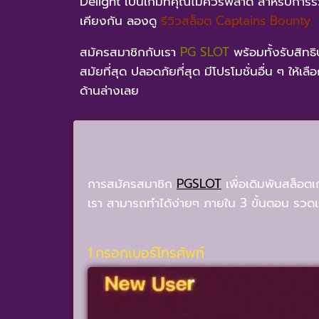
Delight เป็นเกมที่คุณไม่ควรพลาด
สำหรับการรี
เคียงกัน ลองดู
รีวิวสล็อต Captains Bounty
สมัครสมาชิกกับเรา
PG SLOT
พร้อมทั้งรับสิทธ
สมัยที่สุด ปลอดภัยที่สุด มีโปรโมชั่นอื่น ๆ ให
ด้านล่างเลย
การสมัครสมาชิก
PGSLOT
เพื่อเดิมพันสล็อต
เรา สามารถทำได้ง่ายๆ ภายใน 3 ขั้นตอน รวดเร็
1.กรอกเบอร์โทรศัพท์