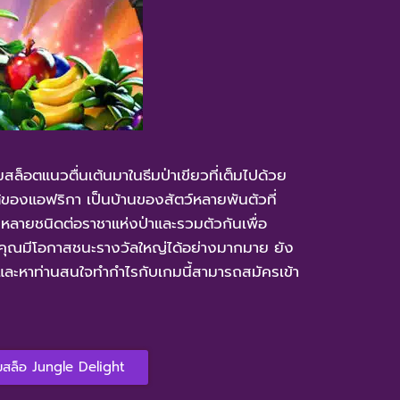
สล็อตแนวตื่นเต้นมาในธีมป่าเขียวที่เต็มไปด้วย
้ของแอฟริกา เป็นบ้านของสัตว์หลายพันตัวที่
ลากหลายชนิดต่อราชาแห่งป่าและรวมตัวกันเพื่อ
ห้คุณมีโอกาสชนะรางวัลใหญ่ได้อย่างมากมาย ยัง
ละหาท่านสนใจทำกำไรกับเกมนี้สามารถสมัครเข้า
มสล็อ Jungle Delight