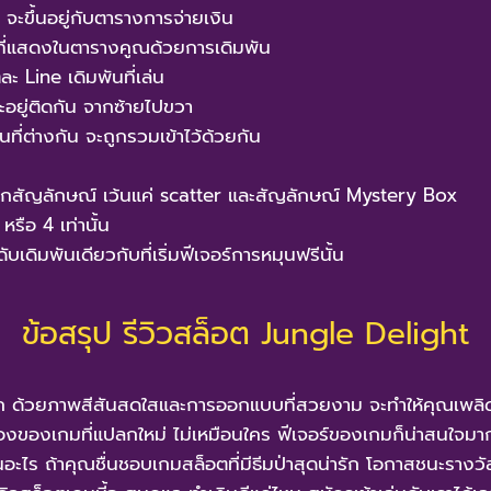
จะขึ้นอยู่กับตารางการจ่ายเงิน
นที่แสดงในตารางคูณด้วยการเดิมพัน
ะ Line เดิมพันที่เล่น
อยู่ติดกัน จากซ้ายไปขวา
ี่ต่างกัน จะถูกรวมเข้าไว้ด้วยกัน
ทุกสัญลักษณ์ เว้นแค่ scatter และสัญลักษณ์ Mystery Box
ือ 4 เท่านั้น
เดิมพันเดียวกับที่เริ่มฟีเจอร์การหมุนฟรีนั้น
ข้อสรุป รีวิวสล็อต Jungle Delight
 ด้วยภาพสีสันสดใสและการออกแบบที่สวยงาม จะทำให้คุณเพลิดเพลิ
เรื่องของเกมที่แปลกใหม่ ไม่เหมือนใคร ฟีเจอร์ของเกมก็น่าสนใจมาก
อนอะไร
ถ้าคุณชื่นชอบเกมสล็อตที่มีธีมป่าสุดน่ารัก โอกาสชนะรางวัล