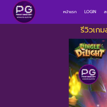
หน้าแรก
LOGIN
ส
รีวิวเก