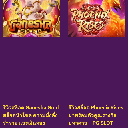
รีวิวสล็อต Ganesha Gold
รีวิวสล็อต Phoenix Rises
สล็อตนำโชค ความมั่งคั่ง
มาพร้อมตัวคูณรางวัล
ร่ำรวย และเงินทอง
มหาศาล – PG SLOT