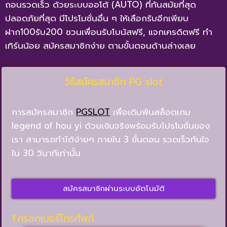
ถอนรวดเร็ว ด้วยระบบออโต้ (AUTO) ที่ทันสมัยที่สุด
ปลอดภัยที่สุด มีโปรโมชั่นอื่น ๆ ให้เลือกรับอีกเพียบ
ฝาก100รับ200 ชวนเพื่อนรับโบนัสฟรี, แจกเครดิตฟรี ทำ
เทิร์นน้อย สมัครสมาชิกง่าย ตามขั้นตอนด้านล่างเลย
วิธีสมัครสมาชิก PG slot
การสมัครสมาชิก
PGSLOT
เพื่อเดิมพันสล็อตเกม
legend of hou yi ด้วยเงินจริงพร้อมรับโปรโมชั่นของ
เรา สามารถทำได้ง่ายๆ ภายใน 3 ขั้นตอน รวดเร็วทันใจ
ใน 30 วินาทีเท่านั้น
สมัครสมาชิกผ่านระบบอัตโนมัติ
1.กรอกเบอร์โทรศัพท์