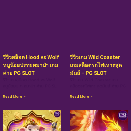
รีวิวสล็อต Hood vs Wolf
รีวิวเกม Wild Coaster
หนูน้อยปะทะหมาป่า เกม
เกมสล็อตรถไฟเหาะสุด
ค่าย PG SLOT
มันส์ – PG SLOT
รีวิวเกมสล็อต Hood vs Wolf
รีวิวเกม Wild Coaster เกม
หนูน้อยปะทะหมาป่า ค่าย PG SL
สล็อตรถไฟเหาะสุดมันส์ ค่าย PG
Read More »
Read More »