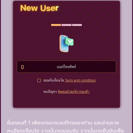
ขั้นตอนที่ 1 เพียงกรอกเบอร์โทรของท่าน และอ่านราย
ละเอียดเงื่อนไข จากนั้นกดยอมรับ จากนั้นกดยืนยันเพื่อ