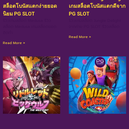
สล็อตโบนัสแตกง่ายยอด
เกมสล็อตโบนัสแตกดีจาก
นิยม PG SLOT
PG SLOT
รีวิวเกมสล็อต Medusa รีวิว
รีวิวเกมสล็อต Jungle Delight
สล็อต Medusa เกมสล็อตยอด
จากค่าย PG SLOT รีวิวสล็อต
ฮิตทำ
Read More »
Read More »