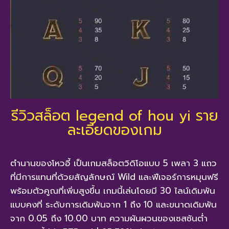
รีวิวสล็อต legend of hou yi ราย
ละเอียดของเกม
ตำนานของโหวอี้ เป็นเกมสล็อตวิดิโอแบบ 5 เพลา 3 แถว
ที่มีการแทนที่ด้วยสัญลักษณ์ Wild และฟีเจอร์การหมุนฟรี
พร้อมตัวคูณที่เพิ่มสูงขึ้น เกมนี้เล่นโดยมี 30 ไลน์เดิมพัน
แบบคงที่ ระดับการเดิมพันจาก 1 ถึง 10 และขนาดเดิมพัน
จาก 0.05 ถึง 10.00 บาท ความผันผวนของเซสชันต่ำ