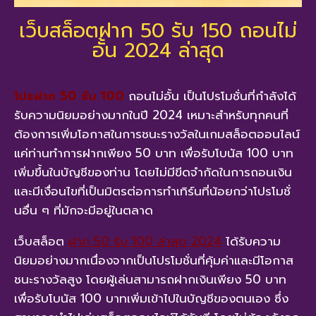
เว็บสล็อตฝาก 50 รับ 150 ถอนไม่
อั้น 2024 ล่าสุด
โปรฝาก 50 รับ 100
ถอนไม่อั้น เป็นโปรโมชั่นที่กำลังได้
รับความนิยมอย่างมากในปี 2024 เหมาะสำหรับทุกคนที่
ต้องการเพิ่มโอกาสในการชนะรางวัลในเกมสล็อตออนไลน์
แค่ท่านทำการฝากเพียง 50 บาท เพื่อรับโบนัส 100 บาท
เพิ่มขึ้นในบัญชีของท่าน โดยไม่มีขีดจำกัดในการถอนเงิน
และมีเงื่อนไขที่เป็นมิตรต่อการทำเทิร์นที่น้อยกว่าโปรโมชั่
นอื่น ๆ ที่มักจะมีอยู่ในตลาด
เว็บสล็อต
ฝาก 50 รับ 100 ล่าสุด 2024
ได้รับความ
นิยมอย่างมากเนื่องจากเป็นโปรโมชั่นที่คุ้มค่าและมีโอกาส
ชนะรางวัลสูง โดยผู้เล่นสามารถฝากเงินเพียง 50 บาท
เพื่อรับโบนัส 100 บาทเพิ่มเข้าไปในบัญชีของตนเอง ซึ่ง