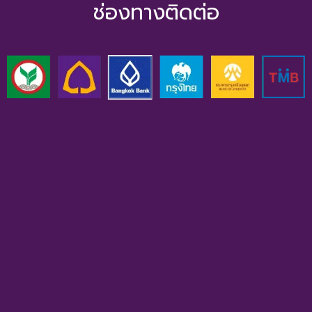
ช่องทางติดต่อ
Facebook
Twitter
LinkedIn
Pinterest
Telegram
Reddit
** หมายเหตุ**
อย่างไรก็ดี การเล่นเกมควรมีส่วนรับผิด
ชอบ และควรใช้เวลาอย่างมีสติเพื่อไม่ให้มีผลกระทบต่อชีวิต
ประจำวันและการทำงานของคุณ เพราะเป็นเพียงการ