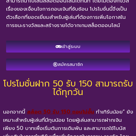
สามารถนำไปเล่นสล็อตออนไลน์ได้ทันที โดยไม่ต้องกังวล
เรื่องของเงื่อนไขการถอนเงินที่ซับซ้อน โปรโมชั่นนี้จึงเป็น
ตัวเลือกที่ยอดเยี่ยมสำหรับผู้เล่นที่ต้องการเพิ่มโอกาสใน
การชนะรางวัลและสร้างรายได้จากเกมสล็อตออนไลน์
เข้าสู่ระบบ
สมัครสมาชิก
โปรโมชั่นฝาก 50 รับ 150 สามารถรับ
ได้ทุกวัน
นอกจากนี้
สล็อต 50 รับ 150 ถอนไม่อั้น
ทำเทิร์นน้อย” ยัง
เหมาะสำหรับผู้เล่นที่มีทุนน้อย โดยผู้เล่นสามารถฝากเงิน
เพียง 50 บาทเพื่อเริ่มต้นการเดิมพัน และสามารถใช้โบนัส