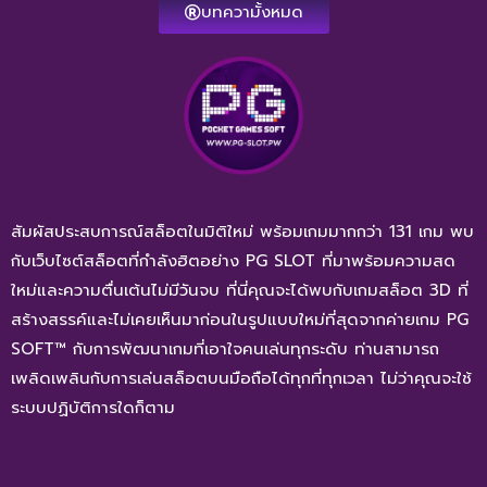
บทความั้งหมด
สัมผัสประสบการณ์สล็อตในมิติใหม่ พร้อมเกมมากกว่า 131 เกม พบ
กับเว็บไซต์สล็อตที่กำลังฮิตอย่าง PG SLOT ที่มาพร้อมความสด
ใหม่และความตื่นเต้นไม่มีวันจบ ที่นี่คุณจะได้พบกับเกมสล็อต 3D ที่
สร้างสรรค์และไม่เคยเห็นมาก่อนในรูปแบบใหม่ที่สุดจากค่ายเกม PG
SOFT™ กับการพัฒนาเกมที่เอาใจคนเล่นทุกระดับ ท่านสามารถ
เพลิดเพลินกับการเล่นสล็อตบนมือถือได้ทุกที่ทุกเวลา ไม่ว่าคุณจะใช้
ระบบปฏิบัติการใดก็ตาม