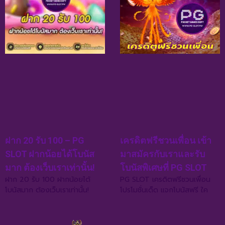
ฝาก 20 รับ 100 – PG
เครดิตฟรีชวนเพื่อน เข้า
SLOT ฝากน้อยได้โบนัส
มาสมัครกับเราและรับ
มาก ต้องเว็บเราเท่านั้น!
โบนัสพิเศษที่ PG SLOT
ฝาก 20 รับ 100 ฝากน้อยได้
PG SLOT เครดิตฟรีชวนเพื่อน
โบนัสมาก ต้องเว็บเราเท่านั้น!
โปรโมชั่นเด็ด แจกโบนัสฟรี ใค