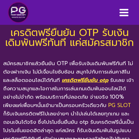
เครดิตฟรียืนยัน OTP รับเงิน
เดิมพันฟรีทันที แค่สมัครสมาชิก
สมัครสมาชิกแล้วยืนยัน OTP เพื่อรับเงินเดิมพันฟรีทันที ไม่
ต้องฝากเงิน ไม่มีเงื่อนไขซับซ้อน สนุกไปกับการเล่นคาสิโน
และสล็อตออนไลน์ได้ทันที
เครดิตฟรียืนยัน otp
รับเลย เข้า
ถึงความสนุกและโอกาสในการเล่นเกมเดิมพันออนไลน์ได้
อย่างไม่จำกัด พร้อมบริการที่ปลอดภัย จ่ายจริง 100%
เพียงแค่เพื่อนๆนั้นเข้ามาเป็นครอบครัวเดียวกับ
PG SLOT
ก็รับเงินเครดิตฟรีไปเลยง่ายๆ นำไปเล่นได้เลยทุกเกม และ
ถอนเงินได้จริง ซึ่งโปรโมชั่นยืนยัน otp รับเครดิตฟรีนั้นเป็น
โปรโมชั่นยอดฮิตล่าสุด แค่สมัคร ก็รับเงินเดิมพันในรูปแบบ
เครดิตฟรีได้ทันที เข้าร่วมสนุกและชนะรางวัลใหญ่ไปกับเรา