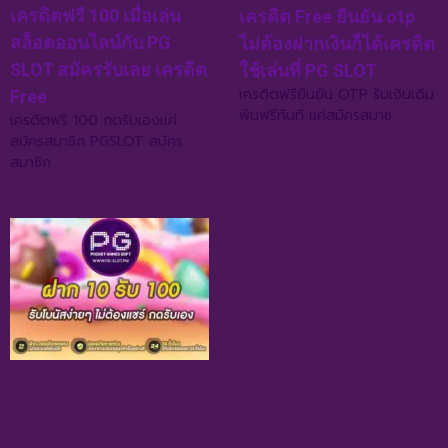
เครดิตฟรี 100 เมื่อเล่น
เครดิต Free ยืนยัน otp
สล็อตออนไลน์กับ PG
ไม่ต้องฝากเงินก็ได้เครดิต
SLOT สมัครรับเลย เครดิต
ใช้เล่นที่ PG SLOT
เครดิตฟรียืนยัน OTP รับเงินเดิม
Free
พันฟรีทันที แค่สมัครสมาช
เครดิตฟรี 100 กดรับเองแค่
สมัครสมาชิก PGSLOT สมัคร
สมาชิก