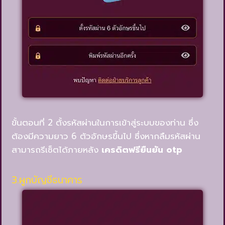
ขั้นตอนที่ 2 ตั้งรหัสผ่านในการเข้าสู่ระบบของท่าน ซึ่ง
ต้องมีความยาว 6 ตัวอักษรขึ้นไป ซึ่งหากลืมรหัสผ่าน
สามารถรีเซ็ตได้ภายหลัง
เครดิตฟรียืนยัน otp
3.ผูกบัญชีธนาคาร