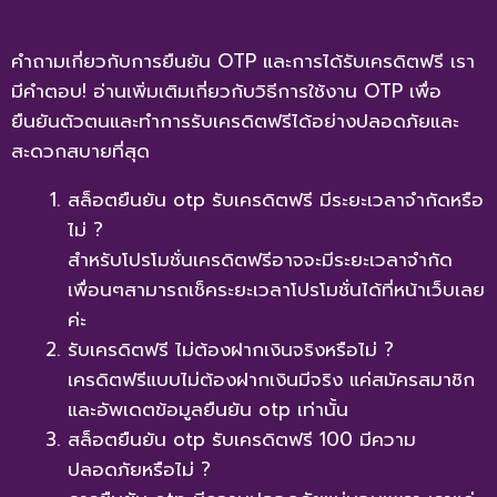
คำถามเกี่ยวกับการยืนยัน OTP และการได้รับเครดิตฟรี เรา
มีคำตอบ! อ่านเพิ่มเติมเกี่ยวกับวิธีการใช้งาน OTP เพื่อ
ยืนยันตัวตนและทำการรับเครดิตฟรีได้อย่างปลอดภัยและ
สะดวกสบายที่สุด
สล็อตยืนยัน otp รับเครดิตฟรี มีระยะเวลาจำกัดหรือ
ไม่ ?
สำหรับโปรโมชั่นเครดิตฟรีอาจจะมีระยะเวลาจำกัด
เพื่อนๆสามารถเช็คระยะเวลาโปรโมชั่นได้ที่หน้าเว็บเลย
ค่ะ
รับเครดิตฟรี ไม่ต้องฝากเงินจริงหรือไม่ ?
เครดิตฟรีแบบไม่ต้องฝากเงินมีจริง แค่สมัครสมาชิก
และอัพเดตข้อมูลยืนยัน otp เท่านั้น
สล็อตยืนยัน otp รับเครดิตฟรี 100 มีความ
ปลอดภัยหรือไม่ ?