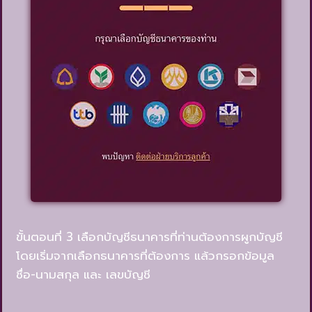
ขั้นตอนที่ 3 เลือกบัญชีธนาคารที่ท่านต้องการผูกบัญชี
โดยเริ่มจากเลือกธนาคารที่ต้องการ แล้วกรอกข้อมูล
ชื่อ-นามสกุล และ เลขบัญชี