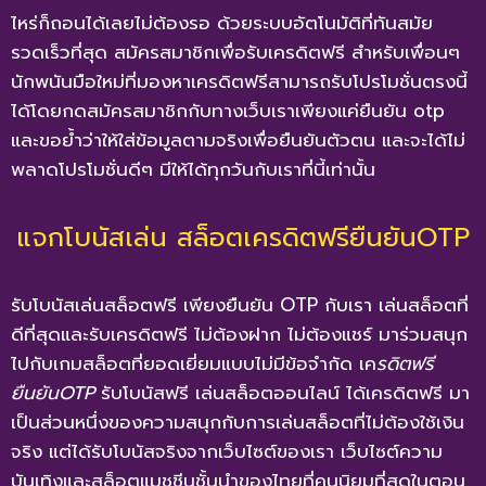
ไหร่ก็ถอนได้เลยไม่ต้องรอ ด้วยระบบอัตโนมัติที่ทันสมัย
รวดเร็วที่สุด สมัครสมาชิกเพื่อรับเครดิตฟรี สำหรับเพื่อนๆ
นักพนันมือใหม่ที่มองหาเครดิตฟรีสามารถรับโปรโมชั่นตรงนี้
ได้โดยกดสมัครสมาชิกกับทางเว็บเราเพียงแค่ยืนยัน otp
และขอย้ำว่าให้ใส่ข้อมูลตามจริงเพื่อยืนยันตัวตน และจะได้ไม่
พลาดโปรโมชั่นดีๆ มีให้ได้ทุกวันกับเราที่นี้เท่านั้น
แจกโบนัสเล่น สล็อตเครดิตฟรียืนยันOTP
รับโบนัสเล่นสล็อตฟรี เพียงยืนยัน OTP กับเรา เล่นสล็อตที่
ดีที่สุดและรับเครดิตฟรี ไม่ต้องฝาก ไม่ต้องแชร์ มาร่วมสนุก
ไปกับเกมสล็อตที่ยอดเยี่ยมแบบไม่มีข้อจำกัด เค
รดิตฟรี
ยืนยันOTP
รับโบนัสฟรี เล่นสล็อตออนไลน์ ได้เครดิตฟรี มา
เป็นส่วนหนึ่งของความสนุกกับการเล่นสล็อตที่ไม่ต้องใช้เงิน
จริง แต่ได้รับโบนัสจริงจากเว็บไซต์ของเรา เว็บไซต์ความ
บันเทิงและสล็อตแมชชีนชั้นนำของไทยที่คนนิยมที่สุดในตอน