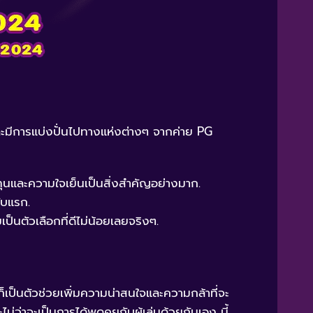
ละมีการแบ่งปั่นไปทางแห่งต่างๆ จากค่าย PG
ินทุนและความใจเย็นเป็นสิ่งสำคัญอย่างมาก.
ับแรก.
นตัวเลือกที่ดีไม่น้อยเลยจริงๆ.
ก็เป็นตัวช่วยเพิ่มความน่าสนใจและความกล้าที่จะ
ม่ว่าจะเป็นการได้พูดคุยกับผู้เล่นด้วยกันเอง นี้