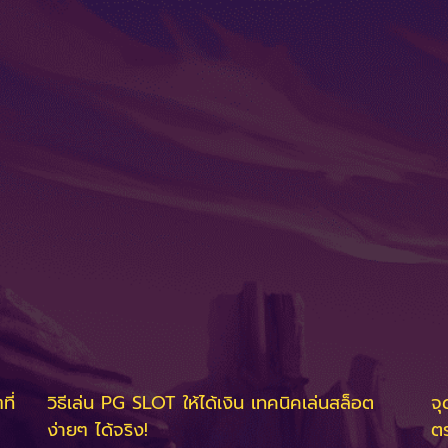
ี่
วิธีเล่น PG SLOT ให้ได้เงิน เทคนิคเล่นสล็อต
จุ
ง่ายๆ ได้จริง!
ต