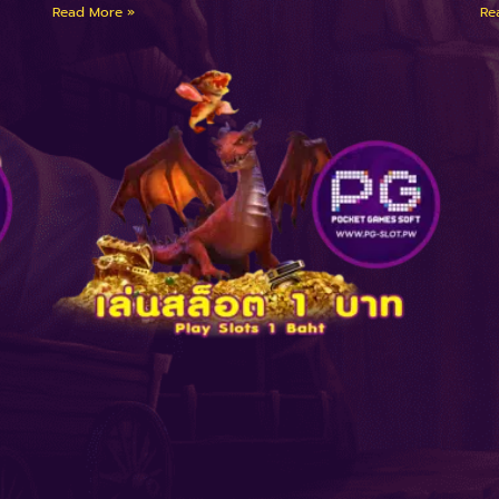
Read More »
Re