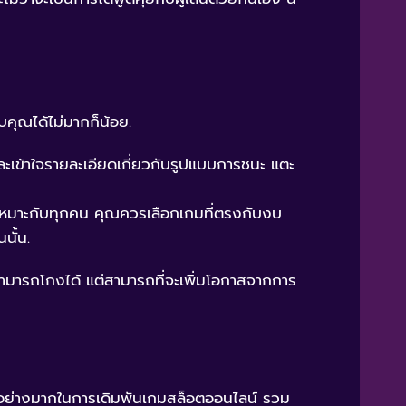
บคุณได้ไม่มากก็น้อย.
ร และเข้าใจรายละเอียดเกี่ยวกับรูปแบบการชนะ แตะ
T เหมาะกับทุกคน คุณควรเลือกเกมที่ตรงกับงบ
นั้น.
ามารถโกงได้ แต่สามารถที่จะเพิ่มโอกาสจากการ
ด้อย่างมากในการเดิมพันเกมสล็อตออนไลน์ รวม