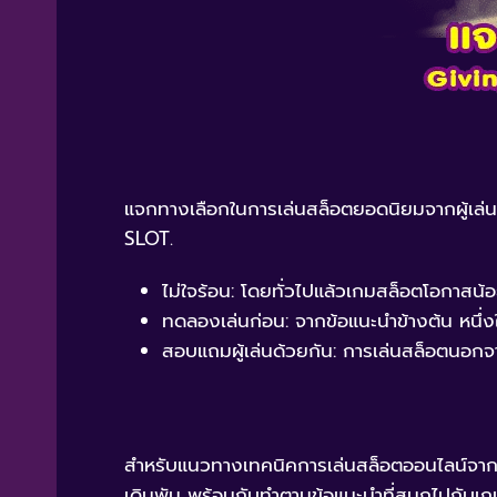
แจกทางเลือกในการเล่นสล็อตยอดนิยมจากผู้เล่นท
SLOT.
ไม่ใจร้อน: โดยทั่วไปแล้วเกมสล็อตโอกาสน้อย
ทดลองเล่นก่อน: จากข้อแนะนำข้างต้น หนึ
สอบแถมผู้เล่นด้วยกัน: การเล่นสล็อตนอกจา
สำหรับแนวทางเทคนิคการเล่นสล็อตออนไลน์จากผู้เล
เดิมพัน พร้อมกับทำตามข้อแนะนำที่สนุกไปกับเกมที่