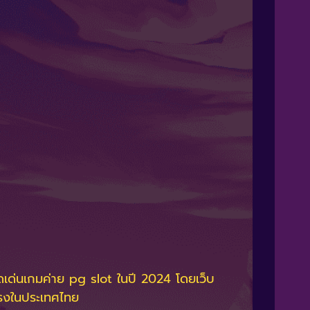
ดเด่นเกมค่าย pg slot ในปี 2024 โดยเว็บ
รงในประเทศไทย