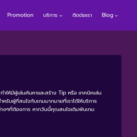
Promotion
บริการ
ติดต่อเรา
Blog
ำให้มีผู้เล่นค้นหาและสร้าง Tip หรือ เทคนิคเล่น
ำหรับผู้ที่สนใจกับเกมมากมายที่เราได้ให้บริการ
้ต่างๆที่ต้องการ หากวันนี้คุณสนใจเดิมพันเกม