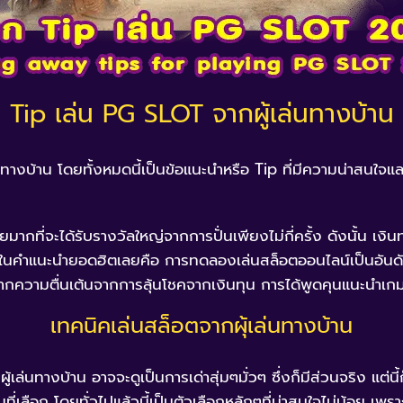
Tip เล่น PG SLOT จากผู้เล่นทางบ้าน
างบ้าน โดยทั้งหมดนี้เป็นข้อแนะนำหรือ Tip ที่มีความน่าสนใจแ
มากที่จะได้รับรางวัลใหญ่จากการปั่นเพียงไม่กี่ครั้ง ดังนั้น เง
่งในคำแนะนำยอดฮิตเลยคือ การทดลองเล่นสล็อตออนไลน์เป็นอันด
กความตื่นเต้นจากการลุ้นโชคจากเงินทุน การได้พูดคุนแนะนำเกมเป็
เทคนิคเล่นสล็อตจากผุ้เล่นทางบ้าน
่นทางบ้าน อาจจะดูเป็นการเด่าสุ่มๆมั่วๆ ซึ่งก็มีส่วนจริง แต่นี้
เลือก โดยทั่วไปแล้วนี้เป็นตัวเลือกหลักๆที่น่าสนใจไม่น้อย เพราะไ