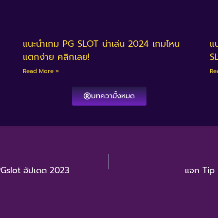
แนะนำเกม PG SLOT น่าเล่น 2024 เกมไหน
แน
แตกง่าย คลิกเลย!
S
Read More »
Re
บทความั้งหมด
PGslot อัปเดต 2023
แจก Tip 