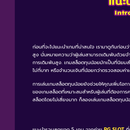
ก่อนที่จะไปแนะนำเกมที่น่าสนใจ เรามาดูกันก่อน
สูง นั่นหมายความว่าผู้เล่นสามารถเดิมพันด้วยจ
การเดิมพันสูง. เกมสล็อตทุนน้อยมักเป็นที่นิยม
ไม่กี่บาท หรือจำนวนเงินที่น้อยกว่าตรวจสอบค่าเด
การเล่นเกมสล็อตทุนน้อยยังช่วยให้คุณเพิ่มโอ
ของเกมสล็อตที่เหมาะสมสำหรับผู้เล่นที่ต้องก
สล็อตโดยไม่เสี่ยงมาก ก็ลองเล่นเกมสล็อตทุนน้อ
แนะนำรวมสุดยอด 5 เกม จากค่าย
PG SLOT
ที