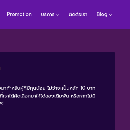
Promotion
บริการ
ติดต่อเรา
Blog
ย
กำหรับผู้ที่มีทุนน้อย ไม่ว่าจะเป็นหลัก 10 บาท
ี่เราได้คัดเลือกมาให้ได้ลองเดิมพัน หรือหากไม่มี
รี!