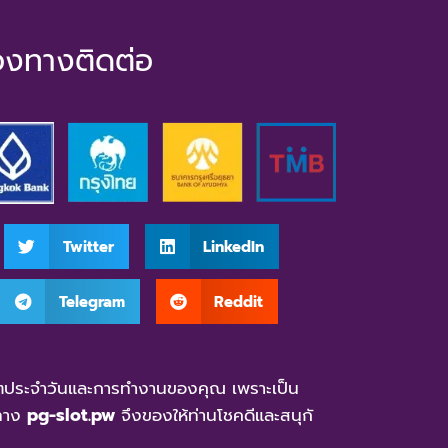
องทางติดต่อ
Twitter
LinkedIn
Telegram
Reddit
ีวิตประจำวันและการทำงานของคุณ เพราะเป็น
นทาง
pg-slot.pw
จึงของให้ท่านโชคดีและสนุกั