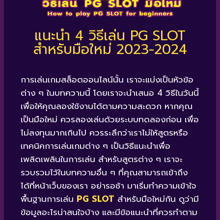
แนะนำ 4 วิธีเล่น PG SLOT
สำหรับมือใหม่ 2023-2024
การเล่นเกมสล็อตออนไลน์นั้น เราจะแบ่งเป็นหัวข้อ
ต่าง ๆ ในบทความนี้ โดยเราจะนำเสนอ 4 วิธีในวันนี้
เพื่อให้คุณลองใช้งานได้ตามความสะดวก หากคุณ
เป็นมือใหม่ ควรลองเล่นด้วยระบบทดลองก่อน เพื่อ
ไม่ลงทุนมากเกินไป ควรระลึกว่าเราไม่ให้สูตรหรือ
เทคนิคการเล่นเกมต่าง ๆ เป็นวิธีแนะนำเพื่อ
เพลิดเพลินในการเล่น สำหรับสูตรต่าง ๆ เราจะ
รวบรวมไว้ในบทความอื่น ๆ ที่คุณสามารถเข้าถึง
ได้ที่หน้าเว็บของเรา อย่ารอช้า มาเริ่มทำความเข้าใจ
พื้นฐานการเล่น
PG SLOT
สำหรับมือใหม่กัน ดูว่ามี
ข้อมูลอะไรน่าสนใจบ้าง และมีข้อแนะนำที่ควรทำตาม