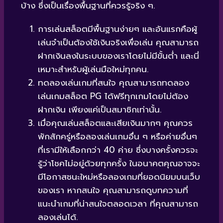
บ้าง ซึ่งเป็นเรื่องพื้นฐานที่ควรรู้จริง ๆ.
การเล่นสล็อตมีพื้นฐานง่ายๆ และอันแรกคือผู้
เล่นจำเป็นต้องใช้เงินจริงเพื่อเล่น คุณสามารถ
ฝากเงินลงในระบบของเราโดยไม่มีขั้นต่ำ และนี่
เหมาะสำหรับผู้เล่นมือใหม่ทุกคน.
ทดลองเล่นเกมที่สนใจ คุณสามารถทดลอง
เล่นเกมสล็อต PG ได้ฟรีทุกเกมโดยไม่ต้อง
ฝากเงิน เพียงแค่เป็นสมาชิกเท่านั้น.
เมื่อคุณเล่นสล็อตและเสียเงินมากๆ คุณควร
พักสักครู่หรือลองเล่นเกมอื่น ๆ หรือค่ายอื่นๆ
ที่เรามีให้เลือกกว่า 40 ค่าย ซึ่งบางครั้งควรจะ
รู้ว่าโชคไม่อยู่ด้วยทุกครั้ง ในอนาคตคุณอาจจะ
มีโอกาสชนะใหม่หรือลองเกมที่ยอดนิยมบนเว็บ
ของเรา หากสนใจ คุณสามารถดูบทความที่
แนะนำเกมที่น่าสนใจตลอดเวลา ที่คุณสามารถ
ลองเล่นได้.