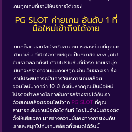
เกมทุกเกมที่เรามีให้บริการได้เถอะ!
PG SLOT ค่ายเกม อันดับ 1 ที่
มือใหม่เข้าถึงได้งาย
เกมสล็อตออนไลน์ระดับสากลควรลองก่อนที่คุณจะ
เข้ามาเล่น ที่เปิดโอกาสให้คุณเป็นสมาชิกและสนุกไป
กับเราตลอดทั้งปี ด้วยโปรโมชั่นที่มีจริง โดยเรามุ่ง
เน้นที่จะสร้างความมั่นคงให้คุณผ่านเว็บของเรา ซึ่ง
เรามีประสบการณ์ในการให้บริการเกมสล็อต
ออนไลน์มากกว่า 10 ปี ดังนั้นหากคุณเป็นมือใหม่
โปรดอย่าพลาดโอกาสในการสร้างรายได้กับเรา
ด้วยเกมสล็อตออนไลน์จาก
PG SLOT
ที่คุณ
สามารถเล่นผ่านมือถือได้ทันที โดยไม่จำเป็นต้องติด
ตั้งให้เสียเวลา มาสร้างความมั่นคงทางการเงินกับ
เราและสนุกไปกับเกมสล็อตทั้งหมดได้วันนี้