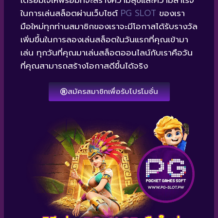
เตรียมใจให้พร้อมที่จะสร้างความสุขและความสำเร็จ
ในการเล่นสล็อตผ่านเว็บไซต์
PG SLOT
ของเรา
มือใหม่ทุกท่านสมาชิกของเราจะมีโอกาสได้รับรางวัล
เพิ่มขึ้นในการลองเล่นสล็อตในวันแรกที่คุณเข้ามา
เล่น ทุกวันที่คุณมาเล่นสล็อตออนไลน์กับเราคือวัน
ที่คุณสามารถสร้างโอกาสดีขึ้นได้จริง
สมัครสมาชิกเพื่อรับโปรโมชั่น