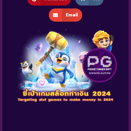
Email