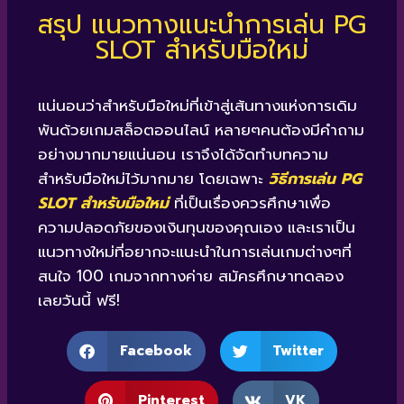
สรุป แนวทางแนะนำการเล่น PG
SLOT สำหรับมือใหม่
แน่นอนว่าสำหรับมือใหม่ที่เข้าสู่เส้นทางแห่งการเดิม
พันด้วยเกมสล็อตออนไลน์ หลายๆคนต้องมีคำถาม
อย่างมากมายแน่นอน เราจึงได้จัดทำบทความ
สำหรับมือใหม่ไว้มากมาย โดยเฉพาะ
วิธีการเล่น PG
SLOT สำหรับมือใหม่
ที่เป็นเรื่องควรศึกษาเพื่อ
ความปลอดภัยของเงินทุนของคุณเอง และเราเป็น
แนวทางใหม่ที่อยากจะแนะนำในการเล่นเกมต่างๆที่
สนใจ 100 เกมจากทางค่าย สมัครศึกษาทดลอง
เลยวันนี้ ฟรี!
Facebook
Twitter
Pinterest
VK