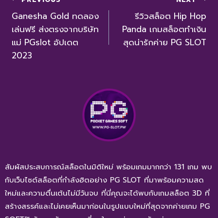
Ganesha Gold ทดลอง
รีวิวสล็อต Hip Hop
เล่นฟรี ส่งตรงจากบริษัท
Panda เกมสล็อตทำเงิน
แม่ PGslot อัปเดต
สุดน่ารักค่าย PG SLOT
2023
สัมผัสประสบการณ์สล็อตในมิติใหม่ พร้อมเกมมากกว่า 131 เกม พบ
กับเว็บไซต์สล็อตที่กำลังฮิตอย่าง PG SLOT ที่มาพร้อมความสด
ใหม่และความตื่นเต้นไม่มีวันจบ ที่นี่คุณจะได้พบกับเกมสล็อต 3D ที่
สร้างสรรค์และไม่เคยเห็นมาก่อนในรูปแบบใหม่ที่สุดจากค่ายเกม PG