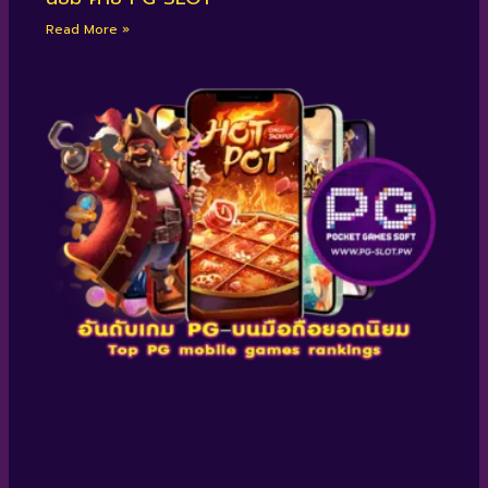
Read More »