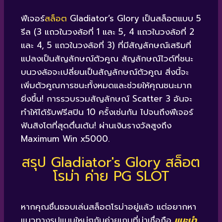
ฟีเจอร์
สล็อต
Gladiator’s Glory เป็นสล็อตแบบ 5
รีล (3 แถวในวงล้อที่ 1 และ 5, 4 แถวในวงล้อที่ 2
และ 4, 5 แถวในวงล้อที่ 3) ที่มีสัญลักษณ์เสริมที่
แปลงเป็นสัญลักษณ์ตัวคูณ สัญลักษณ์ไวด์ที่ชนะ
บนวงล้อจะเปลี่ยนเป็นสัญลักษณ์ตัวคูณ สิ่งนี้จะ
เพิ่มตัวคูณการชนะทั้งหมดและช่วยให้คุณชนะมาก
ยิ่งขึ้น! การรวบรวมสัญลักษณ์ Scatter 3 อันจะ
ทำให้ได้รับฟรีสปิน 10 ครั้งเช่นกัน ไปจนถึงฟีเจอร์
ฟันสิงโตที่สุดตื่นเต้น! ผ่านเงินรางวัลสูงถึง
Maximum Win x5000.
สรุป Gladiator's Glory สล็อต
โรม่า ค่าย PG SLOT
หากคุณชื่นชอบเล่นสล็อตโรม่าอยู่แล้ว แต่อยากหา
แนวทางรูปแบบใหม่ๆกับค่ายเกมที่น่าเชื่อถือ
แนะนำ