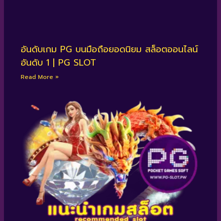
อันดับเกม PG บนมือถือยอดนิยม สล็อตออนไลน์
อันดับ 1 | PG SLOT
Read More »