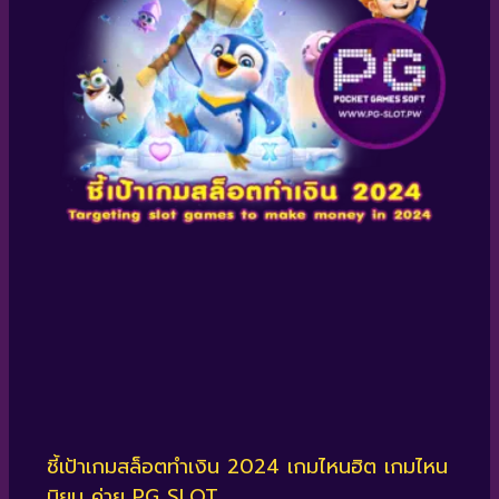
ชี้เป้าเกมสล็อตทำเงิน 2024 เกมไหนฮิต เกมไหน
นิยม ค่าย PG SLOT