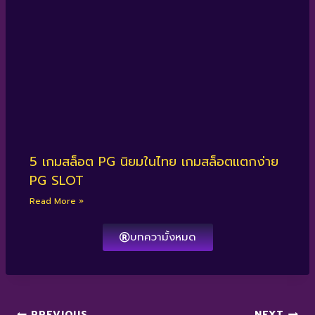
5 เกมสล็อต PG นิยมในไทย เกมสล็อตแตกง่าย
PG SLOT
Read More »
บทความั้งหมด
PREVIOUS
NEXT