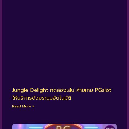
Jungle Delight ทดลองเล่น ค่ายเกม PGslot
ให้บริการด้วยระบบอัตโนมัติ
Read More »