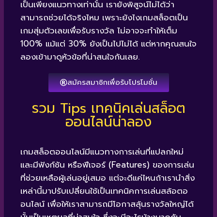
เป็นเพียงแนวทางเท่านั้น เรายังพิสูจน์ไม่ได้ว่า
สามารถช่วยได้จริงไหม เพราะยังไงเกมสล็อตเป็น
เกมสุ่มตัวเลขเพื่อรับรางวัล ไม่อาจจะทำให้เต็ม
100% แม้แต่ 30% ยังเป็นไปไม่ได้ แต่หากคุณสนใจ
ลองเข้ามาดูหัวข้อที่น่าสนใจกันเลย.
สมัครสมาชิกเพื่อรับโปรโมชั่น
รวม Tips เทคนิคเล่นสล็อต
ออนไลน์น่าลอง
เกมสล็อตออนไลน์มีแนวทางการเล่นที่แปลกใหม่
และมีฟังก์ชัน หรือฟีเจอร์ (Features) ของการเล่น
ที่ช่วยเหลือผู้เล่นอยู่เสมอ แต่จะดีแค่ไหนถ้าเรานำสิ่ง
เหล่านี้มาปรับเปลี่ยนใช้เป็นเทคนิคการเล่นสล้อตอ
อนไลน์ เพื่อให้เราสามารถมีโอกาสลุ้นรางวัลใหญ่ได้