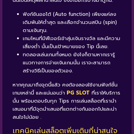
นั้นเป็นเหตุผลที่น่าสนใจ ซึ่งจะมีอะไรบ้างมาดูกัน.
ฟังก์ชันออโต้ (Auto function) เพียงแค่ลง
เดิมพันให้ตํ่าสุด และเลือกจำนวนสปิน (spin)
ตามเงินทุน.
เกมไหนที่มีฟีเจอร์เข้าสุ่มเงินรางวัล และมีความ
เสี่ยงตํ่า นั้นเป็นเป้าหมายของ Tip นี้เลย.
ทดลองเล่นเกมทั้งหมด ยังไงก็ตามหากเรารู้
แนวทางการจ่ายเงินเกมนั้น เราจะสามารถ
สร้างวิธีเป็นของตัวเอง.
หากคุณมาถึงจุดนี้แล้ว คงต้องลองใช้งานฟังก์ชั้น
เกมเหล่านี้ และแน่นอนว่า
PG SLOT
ที่เราให้บริการ
นั้น พร้อมตอบรับทุก Tips การเล่นสล็อตที่เรานำ
เสนอมาที่มีจุดนำเสนอที่แตกต่างกันออกไปและน่า
สนใจไม่น้อย .
เทคนิคเล่นสล็อตเพิ่มเติมที่น่าสนใจ