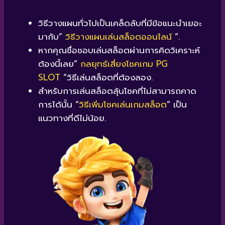
วิธีวางแผนทั่วไปเป็นเคล็ดลับที่มีข้อแนะนำเยอะ
มากับ”
วิธีวางแผนเล่นสล็อตออนไลน์
“.
หากคุณชื่อชอบเล่นสล็อตผ่านการคิดวิเคราะห์
ต้องนี้เลย”
กลยุทธ์เสี่ยงโชคเกม PG
SLOT
“วิธีเล่นสล็อตที่ต้องลอง.
สำหรับการเล่นสล็อตลุ้นโชคที่ไม่สามารถคาด
การได้นั้น “
วิธีเพิ่มโชคเล่นเกมสล็อต
” เป็น
แนวทางที่ดีไม่น้อย.