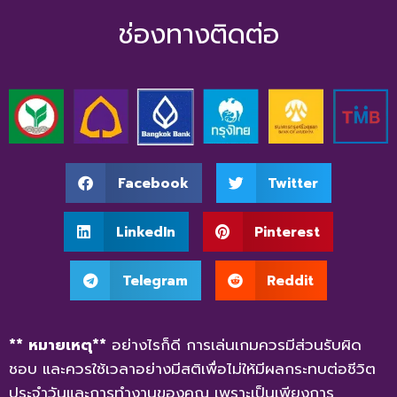
ช่องทางติดต่อ
Facebook
Twitter
LinkedIn
Pinterest
Telegram
Reddit
** หมายเหตุ**
อย่างไรก็ดี การเล่นเกมควรมีส่วนรับผิด
ชอบ และควรใช้เวลาอย่างมีสติเพื่อไม่ให้มีผลกระทบต่อชีวิต
ประจำวันและการทำงานของคุณ เพราะเป็นเพียงการ