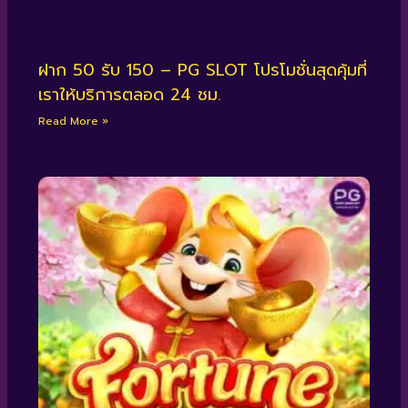
ฝาก 50 รับ 150 – PG SLOT โปรโมชั่นสุดคุ้มที่
เราให้บริการตลอด 24 ชม.
Read More »