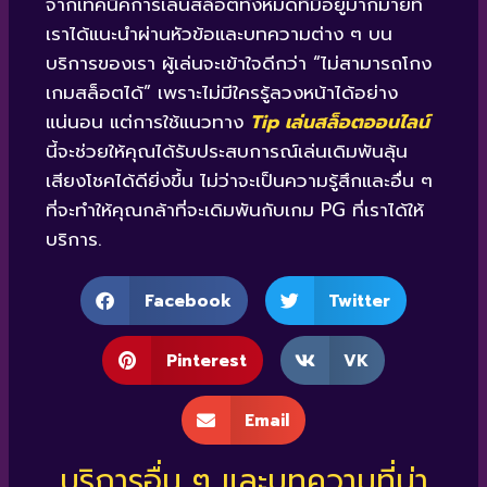
จากเทคนิคการเล่นสล็อตทั้งหมดที่มีอยู่มากมายที่
เราได้แนะนำผ่านหัวข้อและบทความต่าง ๆ บน
บริการของเรา ผู้เล่นจะเข้าใจดีกว่า “ไม่สามารถโกง
เกมสล็อตได้” เพราะไม่มีใครรู้ลวงหน้าได้อย่าง
แน่นอน แต่การใช้แนวทาง
Tip เล่นสล็อตออนไลน์
นี้จะช่วยให้คุณได้รับประสบการณ์เล่นเดิมพันลุ้น
เสียงโชคได้ดียิ่งขึ้น ไม่ว่าจะเป็นความรู้สึกและอื่น ๆ
ที่จะทำให้คุณกล้าที่จะเดิมพันกับเกม PG ที่เราได้ให้
บริการ.
Facebook
Twitter
Pinterest
VK
Email
บริการอื่น ๆ และบทความที่น่า