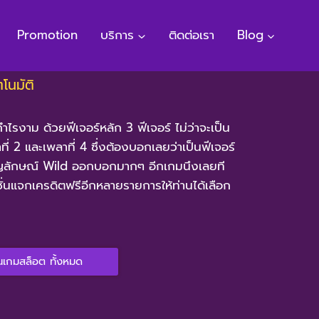
Promotion
บริการ
ติดต่อเรา
Blog
โนมัติ
ไรงาม ด้วยฟีเจอร์หลัก 3 ฟีเจอร์ ไม่ว่าจะเป็น
ที่ 2 และเพลาที่ 4 ซึ่งต้องบอกเลยว่าเป็นฟีเจอร์
มีสัญลักษณ์ Wild ออกบอกมากๆ อีกเกมนึงเลยที
ชั่นแจกเครดิตฟรีอีกหลายรายการให้ท่านได้เลือก
นเกมสล็อต ทั้งหมด