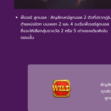
ฟีเจอร์ ลูกบอล : สัญลักษณ์ลูกบอล 2 ตัวที่ปรากฏใ
ตำแหน่งใดๆ บนเพลา 2 และ 4 จะเริ่มฟีเจอร์ลูกบอล
ซึ่งจะให้เลือกสุ่มรางวัล 2 หรือ 5 เท่าของเดิมพันใน
ตอนนั้น
สัญลั
ทุกสั
ลูก