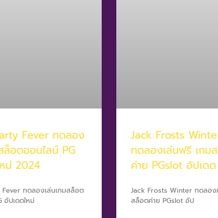
arty Fever ทดลอง
Jack Frosts Winte
มสล็อตออนไลน์ PG
ทดลองเล่นฟรี เกมส
ใหม่ 2024
ค่าย PGslot อัปเด
y Fever ทดลองเล่นเกมสล็อต
Jack Frosts Winter ทดลองเ
 อัปเดตใหม่
สล็อตค่าย PGslot อัป