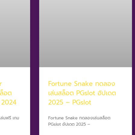
r
Fortune Snake ทดลอง
ล็อต
เล่นสล็อต PGslot อัปเดต
ต 2024
2025 – PGslot
ล่นฟรี เกม
Fortune Snake ทดลองเล่นสล็อต
PGslot อัปเดต 2025 –