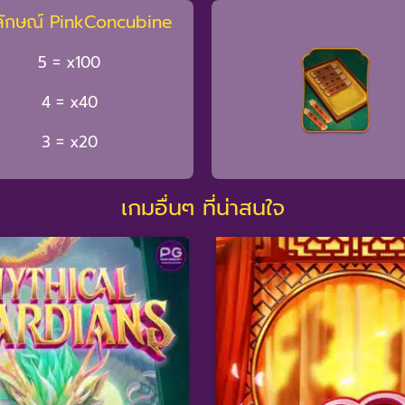
ลักษณ์ PinkConcubine
5 = x100
4 = x40
3 = x20
เกมอื่นๆ ที่น่าสนใจ