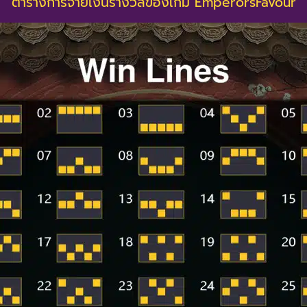
ตารางการจ่ายเงินรางวัลของเกม EmperorsFavour