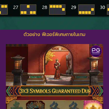
ตัวอย่าง ฟีเจอร์พิเศษภายในเกม