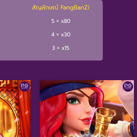
สัญลักษณ์ FangBanZi
5 = x80
4 = x30
3 = x15