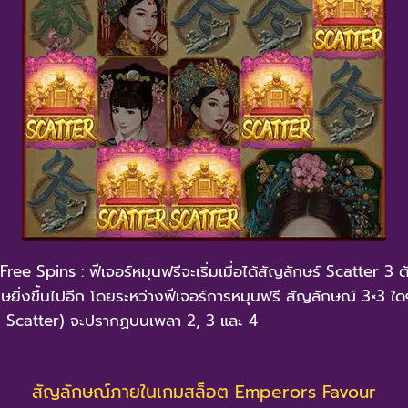
 Free Spins : ฟีเจอร์หมุนฟรีจะเริ่มเมื่อได้สัญลักษร์ Scatter 3 ต
ศษยิ่งขึ้นไปอีก โดยระหว่างฟีเจอร์การหมุนฟรี สัญลักษณ์ 3×3 ใด
น Scatter) จะปรากฏบนเพลา 2, 3 และ 4
สัญลักษณ์ภายในเกมสล็อต Emperors Favour