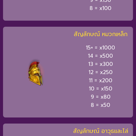
9 = x150
8 = x100
สัญลักษณ์ หมวกเหล็ก
15+ = x1000
14 = x500
13 = x300
12 = x250
11 = x200
10 = x150
9 = x80
8 = x50
สัญลักษณ์ อาวุธและโล่