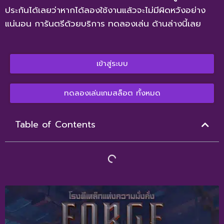
ประกันได้เลยว่าหากได้ลองใช้งานแล้วจะไม่มีผิดหวังอย่าง
แน่นอน การันตรีด้วยบริการ ทดลองเล่น ด้านล่างนี้เลย
เข้าสู่ระบบ
ทดลองเล่นเกมสล็อต ทั้งหมด
Table of Contents