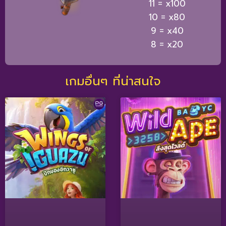
11 = x100
10 = x80
9 = x40
8 = x20
เกมอื่นๆ ที่น่าสนใจ