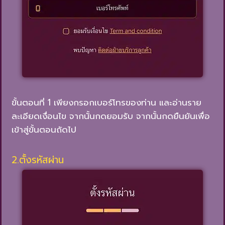
ขั้นตอนที่ 1 เพียงกรอกเบอร์โทรของท่าน และอ่านราย
ละเอียดเงื่อนไข จากนั้นกดยอมรับ จากนั้นกดยืนยันเพื่อ
เข้าสู่ขั้นตอนถัดไป
2.ตั้งรหัสผ่าน