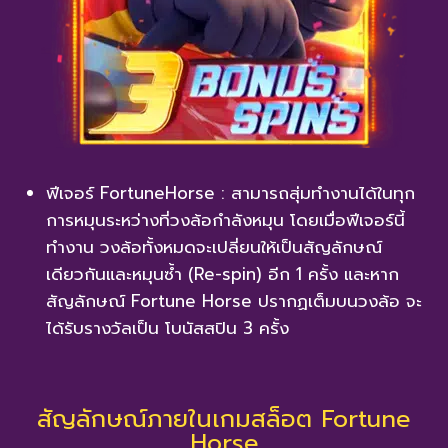
ฟีเจอร์ FortuneHorse : สามารถสุ่มทำงานได้ในทุก
การหมุนระหว่างที่วงล้อกำลังหมุน โดยเมื่อฟีเจอร์นี้
ทำงาน วงล้อทั้งหมดจะเปลี่ยนให้เป็นสัญลักษณ์
เดียวกันและหมุนซ้ำ (Re-spin) อีก 1 ครั้ง และหาก
สัญลักษณ์ Fortune Horse ปรากฏเต็มบนวงล้อ จะ
ได้รับรางวัลเป็น โบนัสสปิน 3 ครั้ง
สัญลักษณ์ภายในเกมสล็อต Fortune
Horse