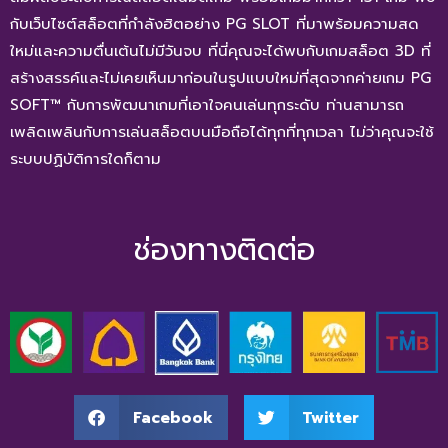
กับเว็บไซต์สล็อตที่กำลังฮิตอย่าง PG SLOT ที่มาพร้อมความสด
ใหม่และความตื่นเต้นไม่มีวันจบ ที่นี่คุณจะได้พบกับเกมสล็อต 3D ที่
สร้างสรรค์และไม่เคยเห็นมาก่อนในรูปแบบใหม่ที่สุดจากค่ายเกม PG
SOFT™ กับการพัฒนาเกมที่เอาใจคนเล่นทุกระดับ ท่านสามารถ
เพลิดเพลินกับการเล่นสล็อตบนมือถือได้ทุกที่ทุกเวลา ไม่ว่าคุณจะใช้
ระบบปฏิบัติการใดก็ตาม
ช่องทางติดต่อ
Facebook
Twitter