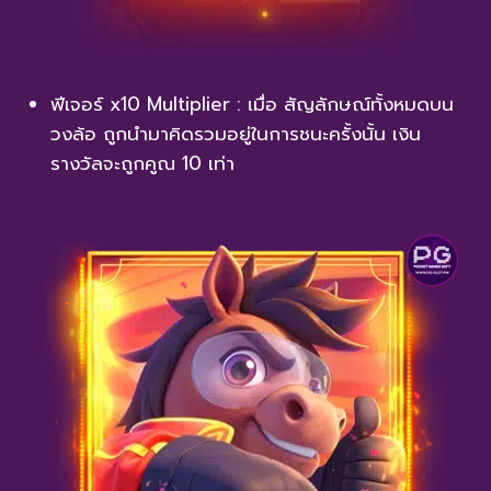
ฟีเจอร์ x10 Multiplier : เมื่อ สัญลักษณ์ทั้งหมดบน
วงล้อ ถูกนำมาคิดรวมอยู่ในการชนะครั้งนั้น เงิน
รางวัลจะถูกคูณ 10 เท่า