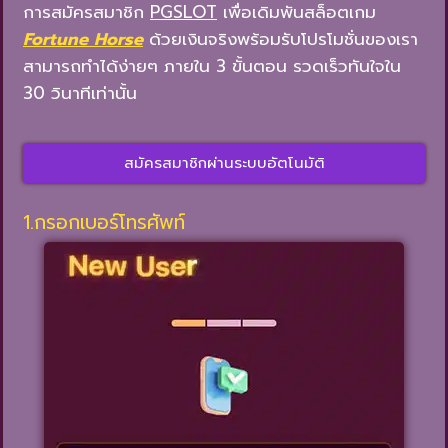
การสมัครสมาชิก
PGSLOT
เพื่อเดิมพันสล็อตเกม
Fortune Horse
ด้วยเงินจริงพร้อมรับโปรโมชั่นของเรา
สามารถทำได้ง่ายๆ ภายใน 3 ขั้นตอน รวดเร็วทันใจใน
30 วินาทีเท่านั้น
สมัครสมาชิกผ่านระบบอัตโนมัติ
1.กรอกเบอร์โทรศัพท์