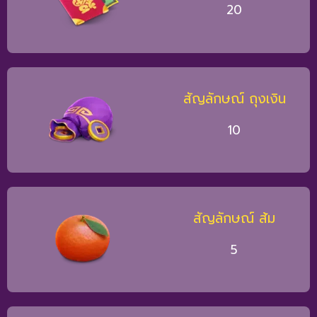
20
สัญลักษณ์ ถุงเงิน
10
สัญลักษณ์ ส้ม
5