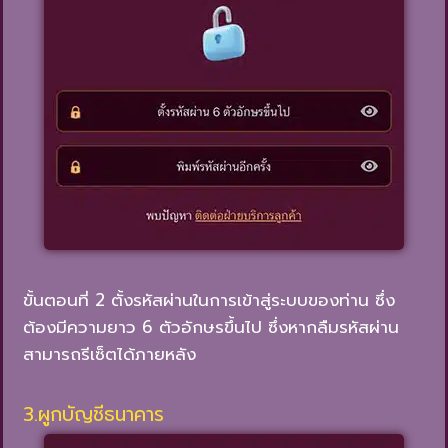
ขั้นตอนที่ 2 ตั้งรหัสผ่านในการเข้าสู่ระบบของท่าน ซึ่ง
ต้องมีความยาว 6 ตัวอักษรขึ้นไป ซึ่งหากลืมรหัสผ่าน
สามารถรีเซ็ตได้ภายหลัง
3.ผูกบัญชีธนาคาร